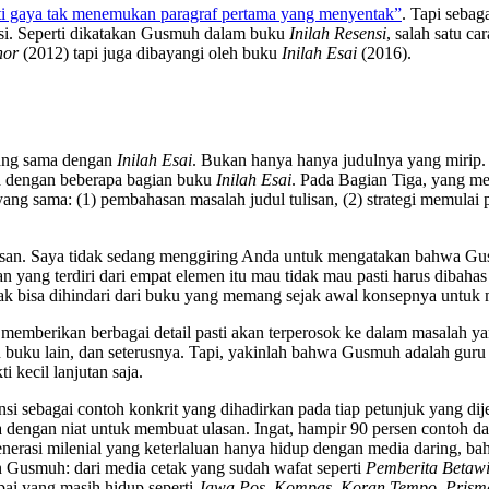
i gaya tak menemukan paragraf pertama yang menyentak”
. Tapi sebag
si. Seperti dikatakan Gusmuh dalam buku
Inilah Resensi
, salah satu c
hor
(2012) tapi juga dibayangi oleh buku
Inilah Esai
(2016).
ang sama dengan
Inilah Esai
. Bukan hanya hanya judulnya yang mirip. 
ma dengan beberapa bagian buku
Inilah Esai
. Pada Bagian Tiga, yang me
ng sama: (1) pembahasan masalah judul tulisan, (2) strategi memulai p
lisan. Saya tidak sedang menggiring Anda untuk mengatakan bahwa Gus
san yang terdiri dari empat elemen itu mau tidak mau pasti harus dibah
 tak bisa dihindari dari buku yang memang sejak awal konsepnya untuk
memberikan berbagai detail pasti akan terperosok ke dalam masalah yan
gan buku lain, dan seterusnya. Tapi, yakinlah bahwa Gusmuh adalah gu
i kecil lanjutan saja.
nsi sebagai contoh konkrit yang dihadirkan pada tiap petunjuk yang di
 dengan niat untuk membuat ulasan. Ingat, hampir 90 persen contoh da
erasi milenial yang keterlaluan hanya hidup dengan media daring, b
an Gusmuh: dari media cetak yang sudah wafat seperti
Pemberita Betaw
pai yang masih hidup seperti
Jawa Pos
,
Kompas
,
Koran Tempo
,
Prism