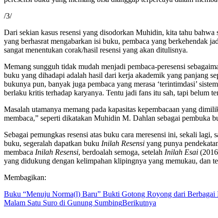
/3/
Dari sekian kasus resensi yang disodorkan Muhidin, kita tahu bah
yang berhasrat mengabarkan isi buku, pembaca yang berkehendak ja
sangat menentukan corak/hasil resensi yang akan ditulisnya.
Memang sungguh tidak mudah menjadi pembaca-peresensi sebagaimana 
buku yang dihadapi adalah hasil dari kerja akademik yang panjang 
bukunya pun, banyak juga pembaca yang merasa ‘terintimdasi’ sistem 
berlaku kritis terhadap karyanya. Tentu jadi fans itu sah, tapi belum 
Masalah utamanya memang pada kapasitas kepembacaan yang dimiliki 
membaca,” seperti dikatakan Muhidin M. Dahlan sebagai pembuka 
Sebagai pemungkas resensi atas buku cara meresensi ini, sekali lag
buku, segeralah dapatkan buku
Inilah Resensi
yang punya pendekatan h
membaca
Inilah Resensi
, berdoalah semoga, setelah
Inilah Esai
(2016
yang didukung dengan kelimpahan klipingnya yang memukau, dan te
Membagikan:
Buku “Menuju Norma(l) Baru” Bukti Gotong Royong dari Berbagai
Malam Satu Suro di Gunung Sumbing
Berikutnya