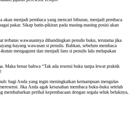
nya akan menjadi pembaca yang mencari hiburan, menjadi pembaca
agai pakar. Sikap batin-pikiran pada masing-masing posisi akan
t terbatas wawasannya dibandingkan penulis buku, terutama jika
ah bayang-bayang wawasan si penulis. Bahkan, sebelum membaca
t-ikutan mengagumi dan menjadi fans si penulis lalu melupakan
a. Maka benar bahwa “Tak ada resensi buku tanpa lewat praktik
!
 Gusmuh: bagi Anda yang ingin meningkatkan kemampuan mengulas
ang meresensi. Jika Anda agak kesusahan membaca buku-buku setelah
g membabarkan perihal kepembacaan dengan segala seluk beluknya,