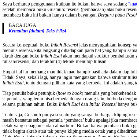
Saya berharap penggunaan kutipan itu bukan hanya saya sedang
“mat
setelah membaca buku Gusmuh: resensi (pembacaan) atas buku resen
membaca buku ini bukan hanya dalam bayangan
Berguru pada Peso
BACA JUGA:
Kematian (dalam) Teks Fiksi
Secara konseptual, buku
Inilah Resensi
jelas menyuguhkan konsep y
menulis resensi, kita langsung dihadapkan pada hal yang hampir sa
akrab dengan buku
Inilah Esai
akan mendapati struktur pembahasan ya
tulisan/resensi, dan terakhir (4) teknik menutup tulisan.
Empat hal itu memang mau tidak mau hampir pasti ada dalam tiap tu
Tidak. Saya, sekali lagi, hanya ingin mengatakan bahwa struktur tuli
Inilah Esai,
tentu dengan pilihan kata yang berbeda. Ini adalah yang
Tiap penulis buku petunjuk (
how to book
) menulis yang berkehendak 
si penulis, yang tentu bisa berbeda dengan orang lain, berbeda den
selama puluhan tahun. Buku
Inilah Esai
dan
Inilah Resensi
hanya bukt
Tentu saja, Gusmuh punya sesuatu yang sangat berharga: kliping rese
masih berstatus sebagai pemula ‘pembaca’ buku apalagi jika membaca
cetak yang sebagian sudah almarhum. Bukan hanya pembaca buku gen
tidak begitu akrab atau tak punya kliping media cetak yang dihadirk
Mata Baca
,
Jakarta Jakarta
,
Suara Pembaruan,
Zaman
,
Editor
, sam