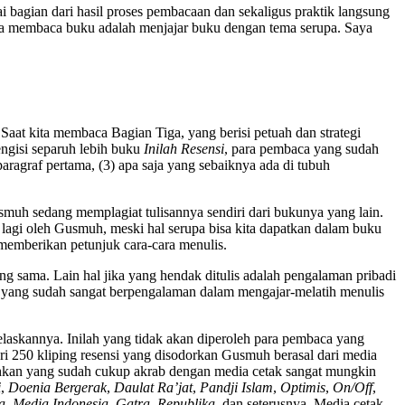
ai bagian dari hasil proses pembacaan dan sekaligus praktik langsung
ara membaca buku adalah menjajar buku dengan tema serupa. Saya
Saat kita membaca Bagian Tiga, yang berisi petuah dan strategi
ngisi separuh lebih buku
Inilah Resensi
, para pembaca yang sudah
aragraf pertama, (3) apa saja yang sebaiknya ada di tubuh
muh sedang memplagiat tulisannya sendiri dari bukunya yang lain.
as lagi oleh Gusmuh, meski hal serupa bisa kita dapatkan dalam buku
 memberikan petunjuk cara-cara menulis.
g sama. Lain hal jika yang hendak ditulis adalah pengalaman pribadi
ru yang sudah sangat berpengalaman dalam mengajar-melatih menulis
jelaskannya. Inilah yang tidak akan diperoleh para pembaca yang
ri 250 kliping resensi yang disodorkan Gusmuh berasal dari media
ahkan yang sudah cukup akrab dengan media cetak sangat mungkin
i
,
Doenia Bergerak
,
Daulat Ra’jat
,
Pandji Islam
,
Optimis
,
On/Off
,
a
,
Media Indonesia
,
Gatra
,
Republika
, dan seterusnya. Media cetak