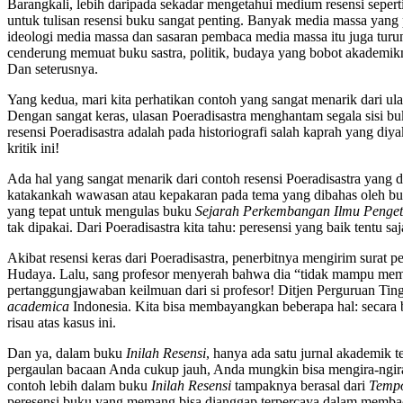
Barangkali, lebih daripada sekadar mengetahui medium resensi sepert
untuk tulisan resensi buku sangat penting. Banyak media massa yang 
ideologi media massa dan sasaran pembaca media massa itu juga tu
cenderung memuat buku sastra, politik, budaya yang bobot akademik
Dan seterusnya.
Yang kedua, mari kita perhatikan contoh yang sangat menarik dari ula
Dengan sangat keras, ulasan Poeradisastra menghantam segala sisi b
resensi Poeradisastra adalah pada historiografi salah kaprah yang diya
kritik ini!
Ada hal yang sangat menarik dari contoh resensi Poeradisastra yang 
katakankah wawasan atau kepakaran pada tema yang dibahas oleh buk
yang tepat untuk mengulas buku
Sejarah Perkembangan Ilmu Penge
tak dipakai. Dari Poeradisastra kita tahu: peresensi yang baik tentu
Akibat resensi keras dari Poeradisastra, penerbitnya mengirim surat
Hudaya. Lalu, sang profesor menyerah bahwa dia “tidak mampu memp
pertanggungjawaban keilmuan dari si profesor! Ditjen Perguruan Tin
academica
Indonesia. Kita bisa membayangkan beberapa hal: secara b
risau atas kasus ini.
Dan ya, dalam buku
Inilah Resensi
, hanya ada satu jurnal akademik 
pergaulan bacaan Anda cukup jauh, Anda mungkin bisa mengira-ngi
contoh lebih dalam buku
Inilah Resensi
tampaknya berasal dari
Temp
peresensi buku yang memang bisa dianggap terpercaya dalam memba