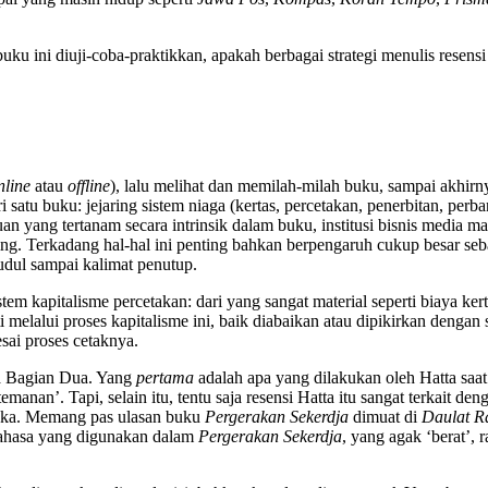
 buku ini diuji-coba-praktikkan, apakah berbagai strategi menulis rese
nline
atau
offline
), lalu melihat dan memilah-milah buku, sampai akhir
satu buku: jejaring sistem niaga (kertas, percetakan, penerbitan, perba
an yang tertanam secara intrinsik dalam buku, institusi bisnis media 
ng. Terkadang hal-hal ini penting bahkan berpengaruh cukup besar seba
udul sampai kalimat penutup.
tem kapitalisme percetakan: dari yang sangat material seperti biaya ker
i melalui proses kapitalisme ini, baik diabaikan atau dipikirkan dengan
esai proses cetaknya.
da Bagian Dua. Yang
pertama
adalah apa yang dilakukan oleh Hatta saat 
emanan’. Tapi, selain itu, tentu saja resensi Hatta itu sangat terkait d
eka. Memang pas ulasan buku
Pergerakan Sekerdja
dimuat di
Daulat Ra
Bahasa yang digunakan dalam
Pergerakan Sekerdja
, yang agak ‘berat’,