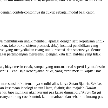
nsi dengan contoh-contohnya itu cukup sebagai modal bagi calon
nya memutuskan untuk membeli, apalagi dengan satu keputusan untuk
nkan, toko buku, sistem promosi, dsb.), institusi pendidikan yang
massa yang menyediakan ruang untuk resensi, dan seterusnya. Semua
gai pertimbangan meresensi. Dengan kata lain, hal-hal yang tidak
tas, biaya mesin cetak, sampai yang non-material seperti layout-desain
 serius. Tentu saja kebanyakan buku, yang terbit melalui kapitalisme
meresensi buku temannya sendiri alias karya Sutan Sjahrir. Sekilas,
engan kesamaan ideologi antara Hatta, Sjahrir, dan majalah
Daulat
’jat
, tapi mungkin akan kurang pas kalau dimuat di
Fikiran Ra’jat
 rasanya kurang cocok untuk kaum marhaen dan sebab itu kurang pas