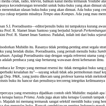
i media cetak, radio, televisi, bahkan kanal media termasuk Youtube a
punya kecenderungan tersendiri untuk buku-buku yang akan dimuat ulas
run menentukan ulasan buku-buku yang akan dimuat. Ada buku yang c
nya cukup terjamin misalnya
Tempo
atau
Kompas
. Ada yang mau memua
san S.I. Poeradisastra—editor/penulis buku ini tampaknya kurang awas 
uku Prof. R. Slamet Iman Santoso yang berjudul
Sejarah Perkembangan
kini Prof. R. Slamet Iman Santoso. Padahal, inilah inti dari buku
sejara
disodorkan Muhidin itu. Rasanya tidak penting-penting amat segala str
u yang hendak diulas. Poeradisastra, yang pernah menulis buku
Sumb
tahuan
. Apalagi Poeradisastra siap dengan segala referensi utama yang
 saja adalah pembaca yang siap bertarung wawasan demi kebenaran ilmu.
 pembaca ke
Tempo
yang memuat resensi itu: tidak mengakui buku sang pro
erbaiki kesalahan itu”—sayang sekali tidak ada permohonan maaf kepa
ggi Dep. P&K, yang justru dikecam sang profesor karena telah melolo
isnis buku itu hancur dan penulisnya tercoreng integritas keilmuannya
terpercaya yang resensinya dijadikan contoh oleh Muhidin: majalah apa
ra kenapa hanya
Prisma
. Anda juga akan tahu kenapa Gusmuh tampak 
o
. Majalah ini memang termasuk sangat selektif memilih buku yang hen
ca dan mengulas buku. Banyak cendekiawan penting Indonesia masuk d