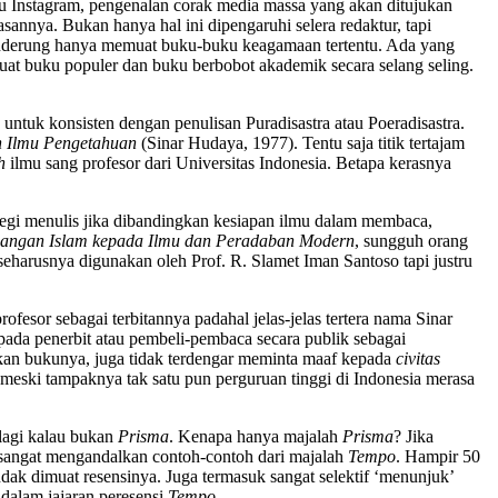
tau Instagram, pengenalan corak media massa yang akan ditujukan
annya. Bukan hanya hal ini dipengaruhi selera redaktur, tapi
enderung hanya memuat buku-buku keagamaan tertentu. Ada yang
t buku populer dan buku berbobot akademik secara selang seling.
untuk konsisten dengan penulisan Puradisastra atau Poeradisastra.
 Ilmu Pengetahuan
(Sinar Hudaya, 1977). Tentu saja titik tertajam
h
ilmu sang profesor dari Universitas Indonesia. Betapa kerasnya
ategi menulis jika dibandingkan kesiapan ilmu dalam membaca,
angan Islam kepada Ilmu dan Peradaban Modern
, sungguh orang
 seharusnya digunakan oleh Prof. R. Slamet Iman Santoso tapi justru
fesor sebagai terbitannya padahal jelas-jelas tertera nama Sinar
da penerbit atau pembeli-pembaca secara publik sebagai
skan bukunya, juga tidak terdengar meminta maaf kepada
civitas
 meski tampaknya tak satu pun perguruan tinggi di Indonesia merasa
 lagi kalau bukan
Prisma
. Kenapa hanya majalah
Prisma
? Jika
sangat mengandalkan contoh-contoh dari majalah
Tempo
. Hampir 50
dak dimuat resensinya. Juga termasuk sangat selektif ‘menunjuk’
alam jajaran peresensi
Tempo
.