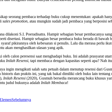
wa sikap seorang pembaca terhadap buku cukup menentukan: apakah ha
di
sales
promotion
, atau mungkin sudah jadi pembaca yang berposisi seb
dilakoni S.I. Poeradisatra. Hampir sebagian besar pembacanya sanga
seperti disertasi. Hampir sebagian besar pembaca buku berada di baw
syaraf pikirannya oleh kebesaran si penulis. Lalu dia merasa perlu iku
tentu akan menghasilkan ulasan yang apik.
oleh calon peresensi saat menghadapi buku. Ini adalah prasyarat utam
buku
Inilah Resensi
, tapi membaca dengan kapasitas seperti apa? Nah itu
i, saya ingin mengikuti salah satu petuah dalam menutup resensi dari
istoris dan praktis ini, yang tak bakal dimiliki oleh buku lain tent
),
Inilah Resensi
(2020), Gusmuh bersedia merancang buku khusus yan
ntu judul bukunya adalah
Inilah Membaca
!
 Elemen
Sebelumnya