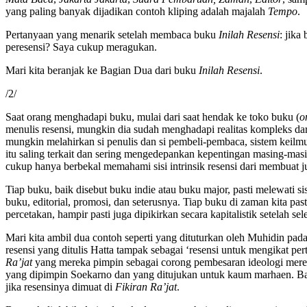
yang paling banyak dijadikan contoh kliping adalah majalah
Tempo
.
Pertanyaan yang menarik setelah membaca buku
Inilah Resensi
: jika
peresensi? Saya cukup meragukan.
Mari kita beranjak ke Bagian Dua dari buku
Inilah Resensi
.
/2/
Saat orang menghadapi buku, mulai dari saat hendak ke toko buku (
o
menulis resensi, mungkin dia sudah menghadapi realitas kompleks dari 
mungkin melahirkan si penulis dan si pembeli-pembaca, sistem keilmu
itu saling terkait dan sering mengedepankan kepentingan masing-masi
cukup hanya berbekal memahami sisi intrinsik resensi dari membuat j
Tiap buku, baik disebut buku indie atau buku major, pasti melewati sis
buku, editorial, promosi, dan seterusnya. Tiap buku di zaman kita past
percetakan, hampir pasti juga dipikirkan secara kapitalistik setelah sel
Mari kita ambil dua contoh seperti yang dituturkan oleh Muhidin pa
resensi yang ditulis Hatta tampak sebagai ‘resensi untuk mengikat pert
Ra’jat
yang mereka pimpin sebagai corong pembesaran ideologi mer
yang dipimpin Soekarno dan yang ditujukan untuk kaum marhaen. 
jika resensinya dimuat di
Fikiran Ra’jat
.