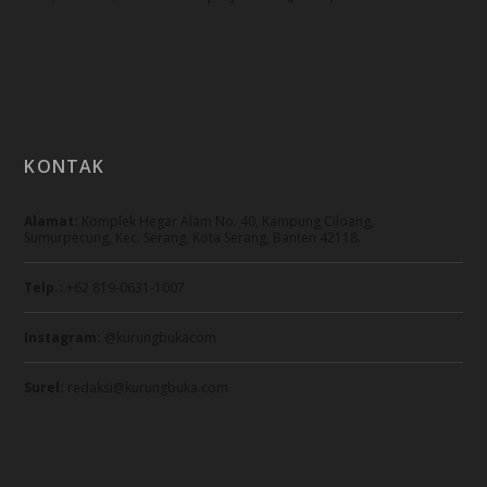
KONTAK
Alamat:
Komplek Hegar Alam No. 40, Kampung Ciloang,
Sumurpecung, Kec. Serang, Kota Serang, Banten 42118.
Telp.:
+62 819-0631-1007
Instagram:
@kurungbukacom
Surel:
redaksi@kurungbuka.com