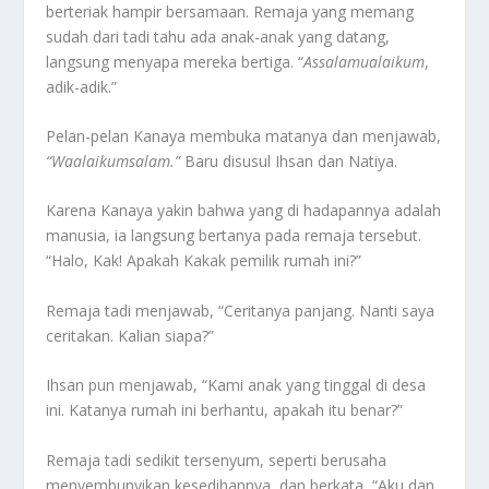
berteriak hampir bersamaan. Remaja yang memang
sudah dari tadi tahu ada anak-anak yang datang,
langsung menyapa mereka bertiga. “
Assalamual
a
ikum
,
adik-adik.”
Pelan-pelan Kanaya membuka matanya dan menjawab,
“Waalaikum
s
alam
.
”
Baru disusul Ihsan dan Natiya.
Karena Kanaya yakin bahwa yang di hadapannya adalah
manusia, ia langsung bertanya pada remaja tersebut.
“Halo, Kak! Apakah Kakak pemilik rumah ini?”
Remaja tadi menjawab, “Ceritanya panjang. Nanti saya
ceritakan. Kalian siapa?”
Ihsan pun menjawab, “Kami anak yang tinggal di desa
ini. Katanya rumah ini berhantu, apakah itu benar?”
Remaja tadi sedikit tersenyum, seperti berusaha
menyembunyikan kesedihannya, dan berkata, “Aku dan