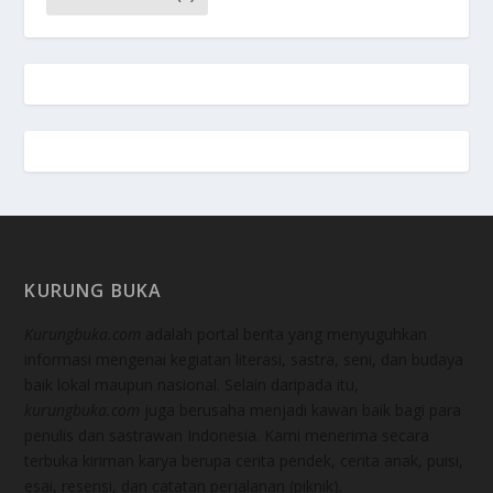
KURUNG BUKA
Kurungbuka.com
adalah portal berita yang menyuguhkan
informasi mengenai kegiatan literasi, sastra, seni, dan budaya
baik lokal maupun nasional. Selain daripada itu,
kurungbuka.com
juga berusaha menjadi kawan baik bagi para
penulis dan sastrawan Indonesia. Kami menerima secara
terbuka kiriman karya berupa cerita pendek, cerita anak, puisi,
esai, resensi, dan catatan perjalanan (piknik).