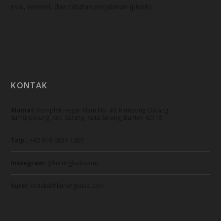
esai, resensi, dan catatan perjalanan (piknik).
KONTAK
Alamat:
Komplek Hegar Alam No. 40, Kampung Ciloang,
Sumurpecung, Kec. Serang, Kota Serang, Banten 42118.
Telp.:
+62 819-0631-1007
Instagram:
@kurungbukacom
Surel:
redaksi@kurungbuka.com