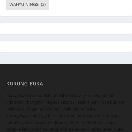
WAHYU NINGSI
(3)
KURUNG BUKA
Kurungbuka.com
adalah portal berita yang menyuguhkan
informasi mengenai kegiatan literasi, sastra, seni, dan budaya
baik lokal maupun nasional. Selain daripada itu,
kurungbuka.com
juga berusaha menjadi kawan baik bagi para
penulis dan sastrawan Indonesia. Kami menerima secara
terbuka kiriman karya berupa cerita pendek, cerita anak, puisi,