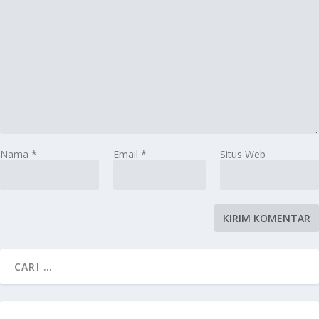
Nama
*
Email
*
Situs Web