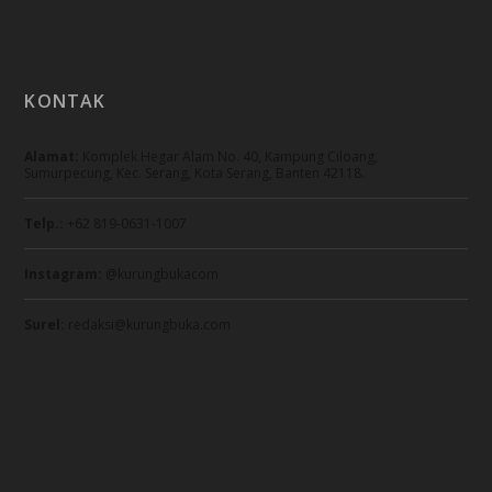
KONTAK
Alamat:
Komplek Hegar Alam No. 40, Kampung Ciloang,
Sumurpecung, Kec. Serang, Kota Serang, Banten 42118.
Telp.:
+62 819-0631-1007
Instagram:
@kurungbukacom
Surel:
redaksi@kurungbuka.com