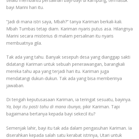
selalu membantu persalinan bayi-bayi di kampung, termasuk
bayi Marini hari itu.
“Jadi di mana istri saya, Mbah?” tanya Kariman berkali-kali.
Mbah Tumbas tetap diam. Kariman nyaris putus asa. Hilangnya
Marini secara misterius di malam persalinan itu nyaris
membuatnya gila.
Tak ada yang tahu. Banyak sesepuh desa yang dianggap sakti
didatangi Kariman untuk sebuah penerawangan, barangkali
mereka tahu apa yang terjadi hari itu. Kariman juga
mendatangi dukun-dukun. Tak ada yang bisa memberinya
jawaban.
Di tengah keputusasaan Kariman, ia teringat sesuatu, bayinya.
Ya, bayi itu pasti tahu di
mana ibunya
, pikir Kariman. Tapi
bagaimana bertanya kepada bayi sekecil itu?
Semenjak lahir, bayi itu tak ada dalam pengasuhan Kariman. Ia
diserahkan kepada salah satu kerabat istrinya, Utari untuk