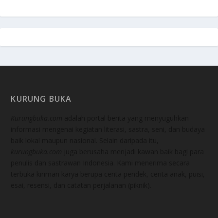
KURUNG BUKA
Kurungbuka.com
adalah portal berita yang menyuguhkan
informasi mengenai kegiatan literasi, sastra, seni, dan budaya
baik lokal maupun nasional. Selain daripada itu,
kurungbuka.com
juga berusaha menjadi kawan baik bagi para
penulis dan sastrawan Indonesia. Kami menerima secara
terbuka kiriman karya berupa cerita pendek, cerita anak, puisi,
esai, resensi, dan catatan perjalanan (piknik).