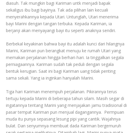
diasuh. Tak mungkin bagi Kariman untk menjadi bapak
sekaligus ibu bagi bayinya. Tak ada pilihan lain kecuali
menyerahkannya kepada Utari. Untunglah, Utari menerima
bayi Marini dengan tangan terbuka. Kepada Kariman, ia
berjanji akan menyayangi bayi itu seperti anaknya sendiri.
Berbekal keyakinan bahwa bayi itu adalah kunci dari hilangnya
Marini, Kariman pun berangkat menuju ke rumah Utari yang
memakan perjalanan hingga berhari-hari. Ia tinggalkan segala
perniagaannya. Kariman sudah tak peduli dengan segala
bentuk kerugian. Saat ini bagi Kariman uang tidak penting
sama sekali. Yang ia inginkan hanyalah Marini.
Tiga hari Kariman menempuh perjalanan. Pikirannya terus
tertuju kepada Marini di beberapa tahun silam. Masih segar di
ingatannya tentang Marini yang menjajakan jamu tradisional di
pasar tempat Kariman pun menjual dagangannya. Permpuan
muda itu punya sepasang lesung pipi yang cantik. Wajahnya
bulat. Dan senyumnya membuat dada Kariman bergemuruh
sejak pertama melihatnya. Ditambah lagi, Marini punya mata