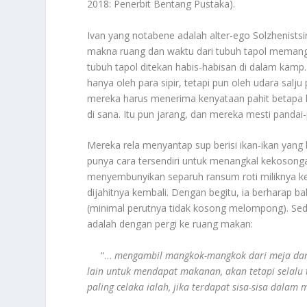
2018: Penerbit Bentang Pustaka).
Ivan yang notabene adalah alter-ego Solzhenists
makna ruang dan waktu dari tubuh tapol memang d
tubuh tapol ditekan habis-habisan di dalam kamp
hanya oleh para sipir, tetapi pun oleh udara sal
mereka harus menerima kenyataan pahit betapa 
di sana. Itu pun jarang, dan mereka mesti panda
Mereka rela menyantap sup berisi ikan-ikan yang 
punya cara tersendiri untuk menangkal kekosongan
menyembunyikan separuh ransum roti miliknya ke 
dijahitnya kembali. Dengan begitu, ia berharap b
(minimal perutnya tidak kosong melompong). Se
adalah dengan pergi ke ruang makan:
“…
mengambil mangkok-mangkok dari meja dan 
lain untuk mendapat makanan, akan tetapi selalu
paling celaka ialah, jika terdapat sisa-sisa dalam