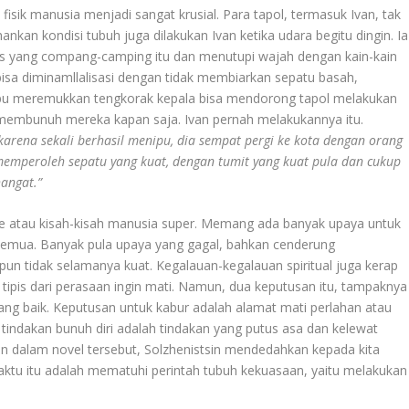
fisik manusia menjadi sangat krusial. Para tapol, termasuk Ivan, tak
an kondisi tubuh juga dilakukan Ivan ketika udara begitu dingin. Ia
is yang compang-camping itu dan menutupi wajah dengan kain-kain
bisa diminamllalisasi dengan tidak membiarkan sepatu basah,
ampu meremukkan tengkorak kepala bisa mendorong tapol melakukan
membunuh mereka kapan saja. Ivan pernah melakukannya itu.
karena sekali berhasil menipu, dia sempat pergi ke kota dengan orang
memperoleh sepatu yang kuat, dengan tumit yang kuat pula dan cukup
angat.”
me atau kisah-kisah manusia super. Memang ada banyak upaya untuk
k semua. Banyak pula upaya yang gagal, bahkan cenderung
un tidak selamanya kuat. Kegalauan-kegalauan spiritual juga kerap
tipis dari perasaan ingin mati. Namun, dua keputusan itu, tampaknya
yang baik. Keputusan untuk kabur adalah alamat mati perlahan atau
tindakan bunuh diri adalah tindakan yang putus asa dan kelewat
ain dalam novel tersebut, Solzhenistsin mendedahkan kepada kita
ktu itu adalah mematuhi perintah tubuh kekuasaan, yaitu melakukan