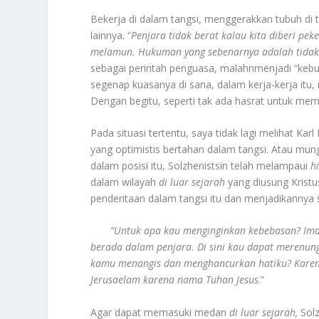
Bekerja di dalam tangsi, menggerakkan tubuh di 
lainnya. “
Penjara tidak berat kalau kita diberi pe
melamun. Hukuman yang sebenarnya adalah tidak d
sebagai perintah penguasa, malahnmenjadi “kebu
segenap kuasanya di sana, dalam kerja-kerja itu, m
Dengan begitu, seperti tak ada hasrat untuk me
Pada situasi tertentu, saya tidak lagi melihat Kar
yang optimistis bertahan dalam tangsi. Atau mung
dalam posisi itu, Solzhenistsin telah melampaui
h
dalam wilayah
di luar sejarah
yang diusung Kristu
penderitaan dalam tangsi itu dan menjadikannya
“Untuk apa kau menginginkan kebebasan? Iman
berada dalam penjara. Di sini kau dapat merenu
kamu menangis dan menghancurkan hatiku? Karena a
Jerusaelam karena nama Tuhan Jesus
.”
Agar dapat memasuki medan
di luar sejarah,
Solz