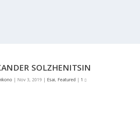
XANDER SOLZHENITSIN
wikono
|
Nov 3, 2019
|
Esai
,
Featured
|
1