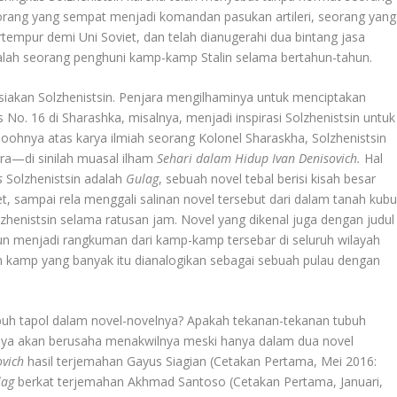
seorang yang sempat menjadi komandan pasukan artileri, seorang yang
rtempur demi Uni Soviet, dan telah dianugerahi dua bintang jasa
alah seorang penghuni kamp-kamp Stalin selama bertahun-tahun.
-siakan Solzhenistsin. Penjara mengilhaminya untuk menciptakan
 No. 16 di Sharashka, misalnya, menjadi inspirasi Solzhenistsin untuk
moohnya atas karya ilmiah seorang Kolonel Sharaskha, Solzhenistsin
ra—di sinilah muasal ilham
Sehari dalam Hidup Ivan Denisovich.
Hal
s
Solzhenistsin adalah
Gulag
, sebuah novel tebal berisi kisah besar
, sampai rela menggali salinan novel tersebut dari dalam tanah kubu
zhenistsin selama ratusan jam. Novel yang dikenal juga dengan judul
un menjadi rangkuman dari kamp-kamp tersebar di seluruh wilayah
h kamp yang banyak itu dianalogikan sebagai sebuah pulau dengan
buh tapol dalam novel-novelnya? Apakah tekanan-tekanan tubuh
aya akan berusaha menakwilnya meski hanya dalam dua novel
ovich
hasil terjemahan Gayus Siagian (Cetakan Pertama, Mei 2016:
lag
berkat terjemahan Akhmad Santoso (Cetakan Pertama, Januari,