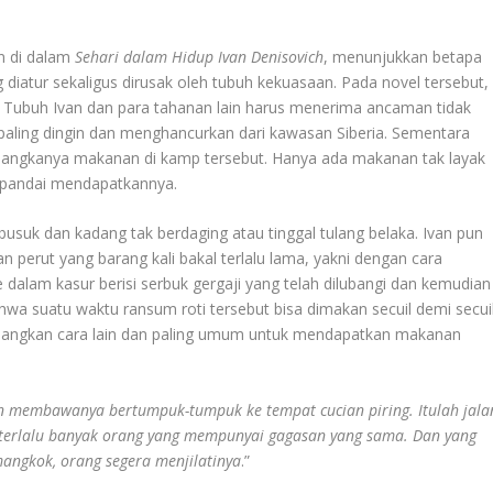
in di dalam
Sehari dalam Hidup Ivan Denisovich
, menunjukkan betapa
iatur sekaligus dirusak oleh tubuh kekuasaan. Pada novel tersebut,
. Tubuh Ivan dan para tahanan lain harus menerima ancaman tidak
ju paling dingin dan menghancurkan dari kawasan Siberia. Sementara
langkanya makanan di kamp tersebut. Hanya ada makanan tak layak
i-pandai mendapatkannya.
busuk dan kadang tak berdaging atau tinggal tulang belaka. Ivan pun
 perut yang barang kali bakal terlalu lama, yakni dengan cara
dalam kasur berisi serbuk gergaji yang telah dilubangi dan kemudian
ahwa suatu waktu ransum roti tersebut bisa dimakan secuil demi secui
dangkan cara lain dan paling umum untuk mendapatkan makanan
membawanya bertumpuk-tumpuk ke tempat cucian piring. Itulah jala
 terlalu banyak orang yang mempunyai gagasan yang sama. Dan yang
 mangkok, orang segera menjilatinya
.”