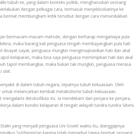
iliki tubuh ini, yang dalam konteks politik, mengharuskan seorang
perlakukan dengan pelbagai cara, termasuk menjebloskannya ke
uasa berniat membungkam kritik tersebut dengan cara menundukkan
engan bermacam-macam metode, dengan berharap menganiaya pula
tu didera, maka barang kali penguasa tengah membayangkan pula hati
pol disayat-sayat, penguasa mungkin mengimajinasikan hati dan akal
h tapol kelaparan, maka bisa saja penguasa memimpikan hati dan akal
tubuh tapol membangkai, maka bukan tak mungkin, penguasa merasa
 ulat.
nyakit di dalam tubuh negara, tepatnya tubuh kekuasaan. Oleh
x
untuk melancarkan kembali metabolisme tubuh kekuasaan.
 mengalami detoksifikasi itu. Ia mendekam dari penjara ke penjara,
kerja dalam kondisi kelaparan di tengah wilayah tundra-tundra Siberi
talin yang menjadi penguasa Uni Soviet waktu itu, dianggapnya
eringkus Solzhenistsin karena telah menyebut tanpa hormat seorang