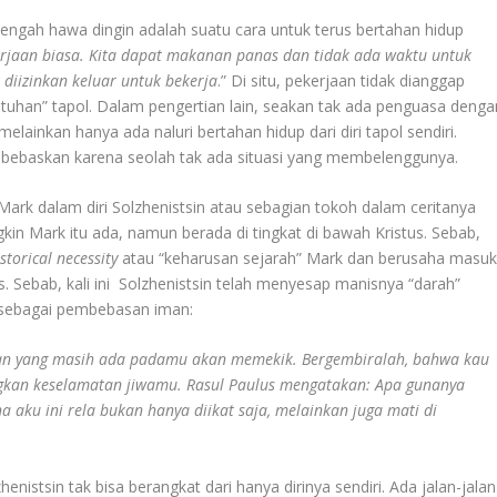
tengah hawa dingin adalah suatu cara untuk terus bertahan hidup
kerjaan biasa. Kita dapat makanan panas dan tidak ada waktu untuk
iizinkan keluar untuk bekerja
.” Di situ, pekerjaan tidak dianggap
tuhan” tapol. Dalam pengertian lain, seakan tak ada penguasa denga
elainkan hanya ada naluri bertahan hidup dari diri tapol sendiri.
mbebaskan karena seolah tak ada situasi yang membelenggunya.
l Mark dalam diri Solzhenistsin atau sebagian tokoh dalam ceritanya
kin Mark itu ada, namun berada di tingkat di bawah Kristus. Sebab,
istorical necessity
atau “keharusan sejarah” Mark dan berusaha masu
s. Sebab, kali ini Solzhenistsin telah menyesap manisnya “darah”
 sebagai pembebasan iman:
 yang masih ada padamu akan memekik. Bergembiralah, bahwa kau
ngkan keselamatan jiwamu. Rasul Paulus mengatakan: Apa gunanya
ku ini rela bukan hanya diikat saja, melainkan juga mati di
henistsin tak bisa berangkat dari hanya dirinya sendiri. Ada jalan-jalan