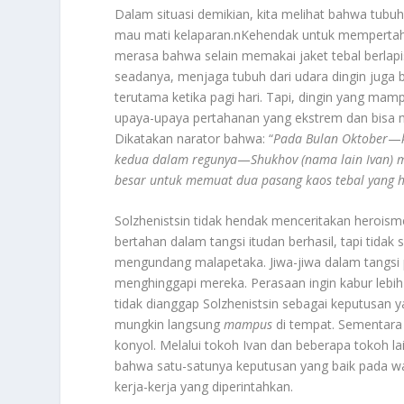
Dalam situasi demikian, kita melihat bahwa tubuh 
mau mati kelaparan.nKehendak untuk mempertahank
merasa bahwa selain memakai jaket tebal berlap
seadanya, menjaga tubuh dari udara dingin juga 
terutama ketika pagi hari. Tapi, dingin yang m
upaya-upaya pertahanan yang ekstrem dan bisa 
Dikatakan narator bahwa: “
Pada Bulan Oktober
—
kedua dalam regunya
—
Shukhov (nama lain Ivan) 
besar untuk memuat dua pasang kaos tebal yang h
Solzhenistsin tidak hendak menceritakan herois
bertahan dalam tangsi itudan berhasil, tapi tida
mengundang malapetaka. Jiwa-jiwa dalam tangsi p
menghinggapi mereka. Perasaan ingin kabur lebih 
tidak dianggap Solzhenistsin sebagai keputusan 
mungkin langsung
mampus
di tempat. Sementara 
konyol. Melalui tokoh Ivan dan beberapa tokoh l
bahwa satu-satunya keputusan yang baik pada wa
kerja-kerja yang diperintahkan.