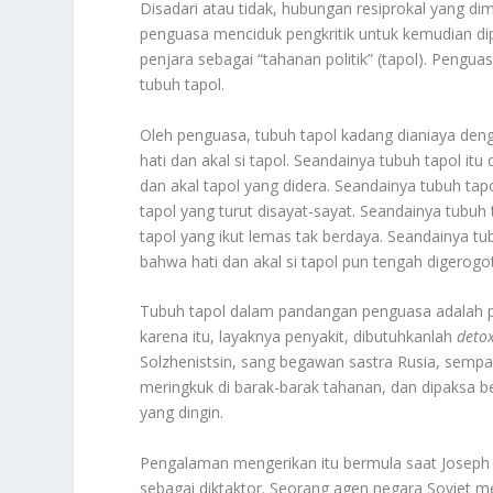
Disadari atau tidak, hubungan resiprokal yang dim
penguasa menciduk pengkritik untuk kemudian di
penjara sebagai “tahanan politik” (tapol). Peng
tubuh tapol.
Oleh penguasa, tubuh tapol kadang dianiaya d
hati dan akal si tapol. Seandainya tubuh tapol i
dan akal tapol yang didera. Seandainya tubuh ta
tapol yang turut disayat-sayat. Seandainya tubu
tapol yang ikut lemas tak berdaya. Seandainya 
bahwa hati dan akal si tapol pun tengah digerogoti
Tubuh tapol dalam pandangan penguasa adalah pe
karena itu, layaknya penyakit, dibutuhkanlah
deto
Solzhenistsin, sang begawan sastra Rusia, sempat
meringkuk di barak-barak tahanan, dan dipaksa be
yang dingin.
Pengalaman mengerikan itu bermula saat Joseph S
sebagai diktaktor. Seorang agen negara Soviet m