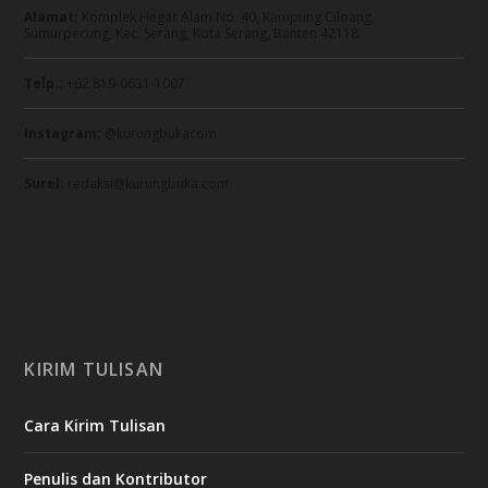
Alamat:
Komplek Hegar Alam No. 40, Kampung Ciloang,
Sumurpecung, Kec. Serang, Kota Serang, Banten 42118.
Telp.:
+62 819-0631-1007
Instagram:
@kurungbukacom
Surel:
redaksi@kurungbuka.com
KIRIM TULISAN
Cara Kirim Tulisan
Penulis dan Kontributor