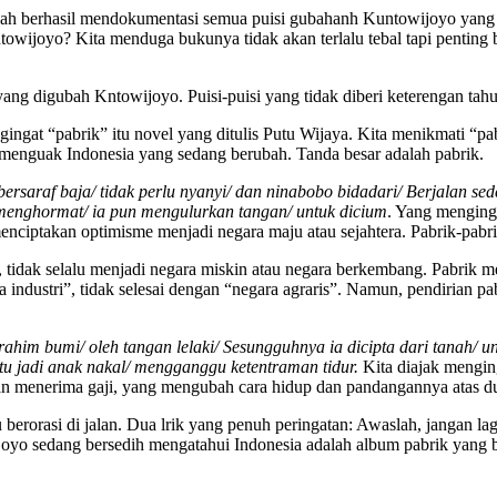
ah berhasil mendokumentasi semua puisi gubahanh Kuntowijoyo yang terb
towijoyo? Kita menduga bukunya tidak akan terlalu tebal tapi pentin
ng digubah Kntowijoyo. Puisi-puisi yang tidak diberi keterengan tahu
gingat “pabrik” itu novel yang ditulis Putu Wijaya. Kita menikmati “p
menguak Indonesia yang sedang berubah. Tanda besar adalah pabrik.
i bersaraf baja/ tidak perlu nyanyi/ dan ninabobo bidadari/ Berjalan s
g menghormat/ ia pun mengulurkan tangan/ untuk dicium
. Yang menginga
nciptakan optimisme menjadi negara maju atau sejahtera. Pabrik-pabr
 tidak selalu menjadi negara miskin atau negara berkembang. Pabrik
ndustri”, tidak selesai dengan “negara agraris”. Namun, pendirian p
 rahim bumi/ oleh tangan lelaki/ Sesungguhnya ia dicipta dari tana
u jadi anak nakal/ mengganggu ketentraman tidur.
Kita diajak mengin
an menerima gaji, yang mengubah cara hidup dan pandangannya atas duni
u berorasi di jalan. Dua lrik yang penuh peringatan: Awaslah, jangan 
ijoyo sedang bersedih mengatahui Indonesia adalah album pabrik yang 