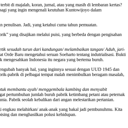
it di majalah, koran, jurnal, atau yang masih di lembaran kertas?
g bagi yang ingin mengenali keutuhan Kuntowijoyo dalam
n penulisan. Jadi, yang ketahui cuma tahun pemuatan.
abrik” yang disajikan melalui puisi, yang berbeda dengan pengisahan
edetik sesudah turun dari kandungan/ melambaikan tangan/ Aduh, jari-
t Orde Baru mengetahui seruan Soeharto tentang indutrialisasi. Bukti
ik mengesahkan Indonesia itu negara yang bertema buruh.
 mengubah banyak hal, yang inginnya sesuai dengan UUD 1945 dan
abrik-pabrik di pelbagai tempat malah menimbulkan beragam masalah,
h/ untuk membantu ayah/ menggembala kambing dan menyabit
gat pertumbuhan jumlah buruh pabrik ketimbang petani atau peternak
a. Pabrik seolah kebalikan dari angan melestarikan pertanian.
lagi engkau melahirkan/ anak-anak yang bakal jadi pembunuhmu. Kita
bising dan menghasilkan polusi kehidupan.