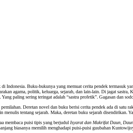
k di Indonesia. Buku-bukunya yang memuat cerita pendek termasuk yang
kan agama, politik, keluarga, sejarah, dan lain-lain. Di jagat sastr
. Yang paling sering teringat adalah “sastra profetik”. Gagasan dan so
ilahan. Deretan novel dan buku berisi cerita pendek ada di satu rak
menulis tentang sejarah. Maka, deretan buku sejarah disendirikan. Yan
a membaca puisi tipis yang berjudul
Isyarat dan Makrifat Daun, Daun
panjang biasanya memilih menghadapi puisi-puisi guubahan Kuntowijo