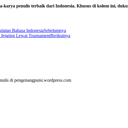
arya penulis terbaik dari Indonesia. Khusus di kolom ini, duk
latan Bahasa Indonesia
Sebelumnya
 Jejaring Lewat Tournament
Berikutnya
Penulis di pengenangpuisi.wordpress.com