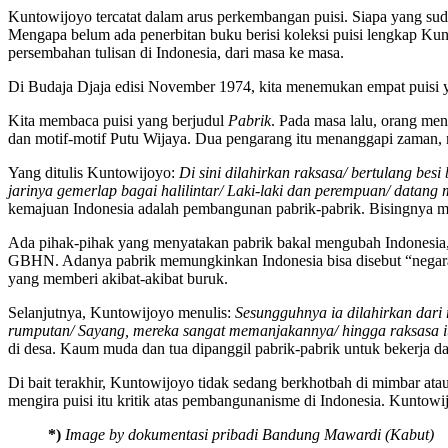
Kuntowijoyo tercatat dalam arus perkembangan puisi. Siapa yang sud
Mengapa belum ada penerbitan buku berisi koleksi puisi lengkap Kun
persembahan tulisan di Indonesia, dari masa ke masa.
Di Budaja Djaja edisi November 1974, kita menemukan empat puisi ya
Kita membaca puisi yang berjudul
Pabrik
. Pada masa lalu, orang men
dan motif-motif Putu Wijaya. Dua pengarang itu menanggapi zaman, 
Yang ditulis Kuntowijoyo:
Di sini dilahirkan raksasa/ bertulang bes
jarinya gemerlap bagai halilintar/ Laki-laki dan perempuan/ datan
kemajuan Indonesia adalah pembangunan pabrik-pabrik. Bisingnya me
Ada pihak-pihak yang menyatakan pabrik bakal mengubah Indonesia,
GBHN. Adanya pabrik memungkinkan Indonesia bisa disebut “negara i
yang memberi akibat-akibat buruk.
Selanjutnya, Kuntowijoyo menulis:
Sesungguhnya ia dilahirkan dari
rumputan/ Sayang, mereka sangat memanjakannya/ hingga raksasa it
di desa. Kaum muda dan tua dipanggil pabrik-pabrik untuk bekerja d
Di bait terakhir, Kuntowijoyo tidak sedang berkhotbah di mimbar ata
mengira puisi itu kritik atas pembangunanisme di Indonesia. Kuntow
*)
Image by dokumentasi pribadi Bandung Mawardi (Kabut)