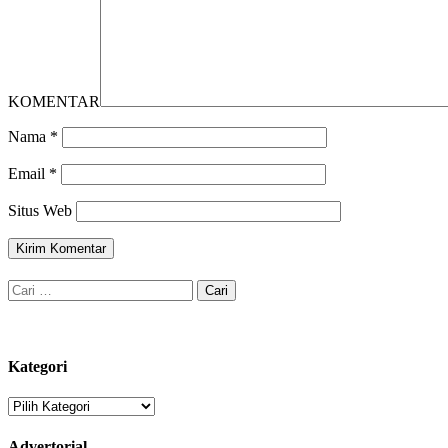
KOMENTAR
Nama
*
Email
*
Situs Web
Cari
untuk:
Kategori
Kategori
Advertorial