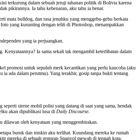
i terkurung dalam sebuah jeruji tahanan politik di Bolivia karena
k pikirannya. Ia tahu kebenaran, aku tahu ia benar.
erti mata bulldog, dan rasa jenuhku yang menggebu-gebu berkata
foto yang kusunting dengan teliti di Photoshop, menampakkan
independen yang ia perjuangkan.
 Kenyataannya? Ia sama sekali tak mengambil keterlibatan dalam
ikel promosi untuk sepuluh merk kecantikan yang perlu kaucoba (aku
 ada dalam perutmu). Yang terakhir, gosip tanpa bukti tentang
seperti sirene mobil polisi yang datang di saat yang sama, hendak
lku akan dipublikasi lusa di
Daily Discourse.
itu dilawan oleh kenyataan yang menggembirakan.
etapa buruk dan miskin aku terlihat. Kuundang mereka ke rumah
tir mereka di sebuah restoran Spanyol mewah di tengah kota.