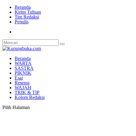
Beranda
Kirim Tulisan
Tim Redaksi
Penulis
Beranda
WARTA
SASTRA
PIKNIK
Esai
Resensi
WAJAH
TRIK & TIP
Kolom Redaksi
Pilih Halaman