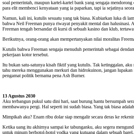
soal pemerintah, maupun kartel-kartel bank yang sengaja mendorong 
para elit membenci kenyataan yang ia paparkan, tapi ia sejatinya s
Namun, kali ini, kutulis sesuatu yang tak biasa. Kubiarkan luka di
bahwa Neil Freeman punya riwayat penyakit mental dan halusinasi. 
Freeman tengah bersandar di kursi di sebuah kasino dan klub, tertawa 
Berikutnya, orang-orang akan mempertanyakan nilai moralitas Freem
Kutulis bahwa Freeman sengaja menuduh pemerintah sebagai dendam
pekerjaan kotor tersebut.
Itu bukan satu-satunya kisah fiktif yang kutulis. Tak ketinggalan, ak
tahu mereka menggunakan merkuri dan hidrokuinon, jangan lupakan s
pengamat politik bernama pena Ash Burner.
13 Agustus 2030
Aku terbangun pukul satu dini hari, saat burung hantu bersumpah ser
membawanya pergi. Hal seperti ini sudah biasa. Yang tak biasa adalah
Mimpikah aku? Enam ribu dolar siap mengalir secara deras ke reken
Ketika uang itu akhirnya sampai ke tabunganku, aku segera mengun
untuk minum berbotol-botol vodka yang kutuang dalam sebuah barel. 