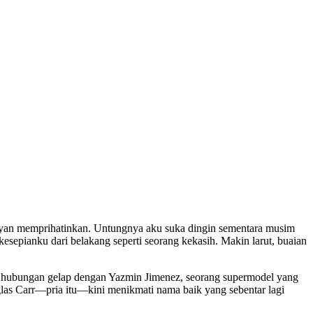
umayan memprihatinkan. Untungnya aku suka dingin sementara musim
esepianku dari belakang seperti seorang kekasih. Makin larut, buaian
an hubungan gelap dengan Yazmin Jimenez, seorang supermodel yang
uglas Carr—pria itu—kini menikmati nama baik yang sebentar lagi