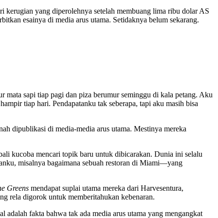
iri kerugian yang diperolehnya setelah membuang lima ribu dolar AS
rbitkan esainya di media arus utama. Setidaknya belum sekarang.
 mata sapi tiap pagi dan piza berumur seminggu di kala petang. Aku
mpir tiap hari. Pendapatanku tak seberapa, tapi aku masih bisa
rnah dipublikasi di media-media arus utama. Mestinya mereka
li kucoba mencari topik baru untuk dibicarakan. Dunia ini selalu
iranku, misalnya bagaimana sebuah restoran di Miami—yang
he Greens
mendapat suplai utama mereka dari Harvesentura,
ang rela digorok untuk memberitahukan kebenaran.
gal adalah fakta bahwa tak ada media arus utama yang mengangkat