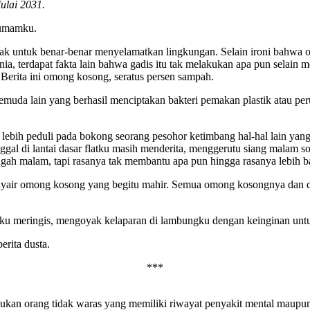
lai 2031.
umamku.
erak untuk benar-benar menyelamatkan lingkungan. Selain ironi bahwa 
a, terdapat fakta lain bahwa gadis itu tak melakukan apa pun selain 
 Berita ini omong kosong, seratus persen sampah.
uda lain yang berhasil menciptakan bakteri pemakan plastik atau per
lebih peduli pada bokong seorang pesohor ketimbang hal-hal lain yang 
ggal di lantai dasar flatku masih menderita, menggerutu siang malam 
ah malam, tapi rasanya tak membantu apa pun hingga rasanya lebih bai
yair omong kosong yang begitu mahir. Semua omong kosongnya dan dus
ku meringis, mengoyak kelaparan di lambungku dengan keinginan unt
rita dusta.
***
bukan orang tidak waras yang memiliki riwayat penyakit mental maupu