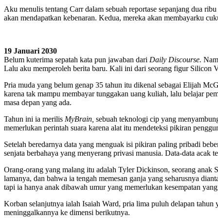
Aku menulis tentang Carr dalam sebuah reportase sepanjang dua ribu
akan mendapatkan kebenaran. Kedua, mereka akan membayarku cuku
19 Januari 2030
Belum kuterima sepatah kata pun jawaban dari
Daily Discourse.
Namu
Lalu aku memperoleh berita baru. Kali ini dari seorang figur Silicon V
Pria muda yang belum genap 35 tahun itu dikenal sebagai Elijah McG
karena tak mampu membayar tunggakan uang kuliah, lalu belajar pe
masa depan yang ada.
Tahun ini ia merilis
MyBrain,
sebuah teknologi cip yang menyambungk
memerlukan perintah suara karena alat itu mendeteksi pikiran penggu
Setelah beredarnya data yang menguak isi pikiran paling pribadi bebe
senjata berbahaya yang menyerang privasi manusia. Data-data acak te
Orang-orang yang malang itu adalah Tyler Dickinson, seorang anak 
lamanya, dan bahwa ia tengah memesan ganja yang seharusnya diantar
tapi ia hanya anak dibawah umur yang memerlukan kesempatan yan
Korban selanjutnya ialah Isaiah Ward, pria lima puluh delapan tahun
meninggalkannya ke dimensi berikutnya.