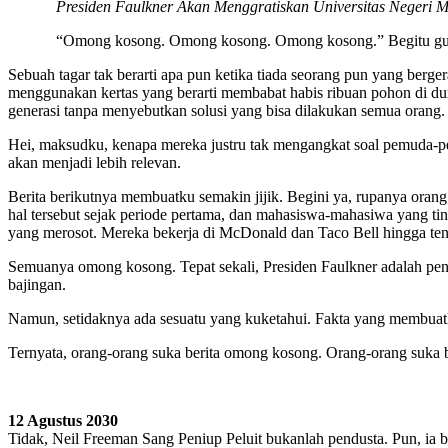
Presiden Faulkner Akan Menggratiskan Universitas Negeri Mu
“Omong kosong. Omong kosong. Omong kosong.” Begitu g
Sebuah tagar tak berarti apa pun ketika tiada seorang pun yang berg
menggunakan kertas yang berarti membabat habis ribuan pohon di duni
generasi tanpa menyebutkan solusi yang bisa dilakukan semua orang.
Hei, maksudku, kenapa mereka justru tak mengangkat soal pemuda-pem
akan menjadi lebih relevan.
Berita berikutnya membuatku semakin jijik. Begini ya, rupanya orang 
hal tersebut sejak periode pertama, dan mahasiswa-mahasiwa yang tin
yang merosot. Mereka bekerja di McDonald dan Taco Bell hingga teng
Semuanya omong kosong. Tepat sekali, Presiden Faulkner adalah pen
bajingan.
Namun, setidaknya ada sesuatu yang kuketahui. Fakta yang membuat
Ternyata, orang-orang suka berita omong kosong. Orang-orang suka be
12 Agustus 2030
Tidak, Neil Freeman Sang Peniup Peluit bukanlah pendusta. Pun, ia 