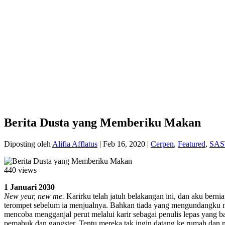
Berita Dusta yang Memberiku Makan
Diposting oleh
Alifia Afflatus
|
Feb 16, 2020
|
Cerpen
,
Featured
,
SAS
440 views
1 Januari 2030
New year, new me.
Karirku telah jatuh belakangan ini, dan aku bern
terompet sebelum ia menjualnya. Bahkan tiada yang mengundangku m
mencoba mengganjal perut melalui karir sebagai penulis lepas yang ba
pemabuk dan gangster. Tentu mereka tak ingin datang ke rumah dan m