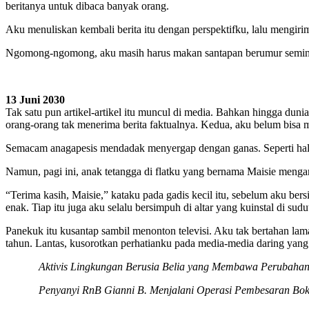
beritanya untuk dibaca banyak orang.
Aku menuliskan kembali berita itu dengan perspektifku, lalu mengir
Ngomong-ngomong, aku masih harus makan santapan berumur seminggu
13 Juni 2030
Tak satu pun artikel-artikel itu muncul di media. Bahkan hingga dun
orang-orang tak menerima berita faktualnya. Kedua, aku belum bis
Semacam anagapesis mendadak menyergap dengan ganas. Seperti haln
Namun, pagi ini, anak tetangga di flatku yang bernama Maisie meng
“Terima kasih, Maisie,” kataku pada gadis kecil itu, sebelum aku be
enak. Tiap itu juga aku selalu bersimpuh di altar yang kuinstal di s
Panekuk itu kusantap sambil menonton televisi. Aku tak bertahan la
tahun. Lantas, kusorotkan perhatianku pada media-media daring yang 
Aktivis Lingkungan Berusia Belia yang Membawa Perubaha
Penyanyi RnB Gianni B. Menjalani Operasi Pembesaran Bok