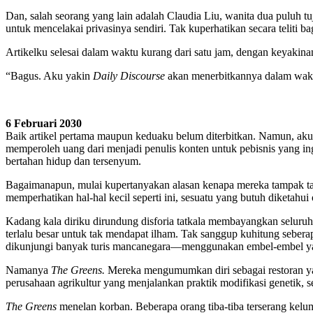
Dan, salah seorang yang lain adalah Claudia Liu, wanita dua puluh t
untuk mencelakai privasinya sendiri. Tak kuperhatikan secara telit
Artikelku selesai dalam waktu kurang dari satu jam, dengan keyakin
“Bagus. Aku yakin
Daily Discourse
akan menerbitkannya dalam wakt
6 Februari 2030
Baik artikel pertama maupun keduaku belum diterbitkan. Namun, aku 
memperoleh uang dari menjadi penulis konten untuk pebisnis yang in
bertahan hidup dan tersenyum.
Bagaimanapun, mulai kupertanyakan alasan kenapa mereka tampak tak 
memperhatikan hal-hal kecil seperti ini, sesuatu yang butuh diketahui
Kadang kala diriku dirundung disforia tatkala membayangkan seluruh 
terlalu besar untuk tak mendapat ilham. Tak sanggup kuhitung sebe
dikunjungi banyak turis mancanegara—menggunakan embel-embel ya
Namanya
The Greens.
Mereka mengumumkan diri sebagai restoran y
perusahaan agrikultur yang menjalankan praktik modifikasi genetik
The Greens
menelan korban. Beberapa orang tiba-tiba terserang kel