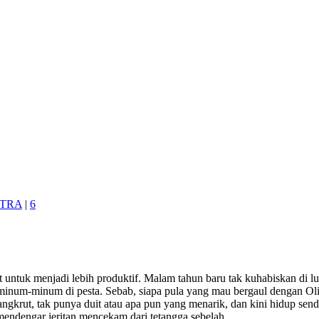
TRA
|
6
iat untuk menjadi lebih produktif. Malam tahun baru tak kuhabiskan di
inum-minum di pesta. Sebab, siapa pula yang mau bergaul dengan Ol
ngkrut, tak punya duit atau apa pun yang menarik, dan kini hidup sendi
endengar jeritan mencekam dari tetangga sebelah.