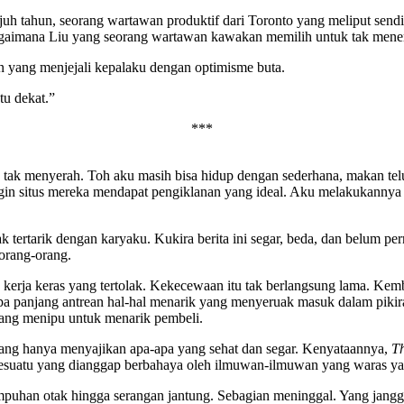
ujuh tahun, seorang wartawan produktif dari Toronto yang meliput send
i bagaimana Liu yang seorang wartawan kawakan memilih untuk tak mene
an yang menjejali kepalaku dengan optimisme buta.
u dekat.”
***
tak menyerah. Toh aku masih bisa hidup dengan sederhana, makan telur
gin situs mereka mendapat pengiklanan yang ideal. Aku melakukannya ha
tertarik dengan karyaku. Kukira berita ini segar, beda, dan belum pe
 orang-orang.
kerja keras yang tertolak. Kekecewaan itu tak berlangsung lama. Kemba
rapa panjang antrean hal-hal menarik yang menyeruak masuk dalam pik
ng menipu untuk menarik pembeli.
ang hanya menyajikan apa-apa yang sehat dan segar. Kenyataannya,
T
, sesuatu yang dianggap berbahaya oleh ilmuwan-ilmuwan yang waras y
umpuhan otak hingga serangan jantung. Sebagian meninggal. Yang jang