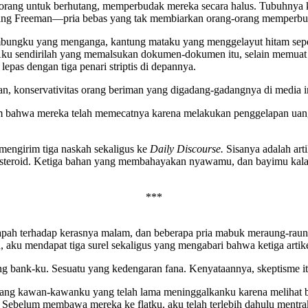
orang untuk berhutang, memperbudak mereka secara halus. Tubuhnya kin
eorang Freeman—pria bebas yang tak membiarkan orang-orang memperbuda
 lambungku yang menganga, kantung mataku yang menggelayut hitam sep
Aku sendirilah yang memalsukan dokumen-dokumen itu, selain memuat 
lepas dengan tiga penari striptis di depannya.
an, konservativitas orang beriman yang digadang-gadangnya di media 
 bahwa mereka telah memecatnya karena melakukan penggelapan uang.
u mengirim tiga naskah sekaligus ke
Daily Discourse.
Sisanya adalah art
teroid. Ketiga bahan yang membahayakan nyawamu, dan bayimu kalau ia
***
apah terhadap kerasnya malam, dan beberapa pria mabuk meraung-raung 
, aku mendapat tiga surel sekaligus yang mengabari bahwa ketiga artike
ing bank-ku. Sesuatu yang kedengaran fana. Kenyataannya, skeptisme 
dang kawan-kawanku yang telah lama meninggalkanku karena melihat b
Sebelum membawa mereka ke flatku, aku telah terlebih dahulu mentrak