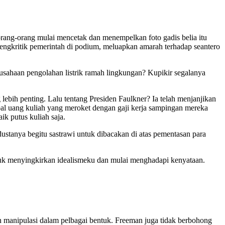
orang-orang mulai mencetak dan menempelkan foto gadis belia itu
mengkritik pemerintah di podium, meluapkan amarah terhadap seantero
usahaan pengolahan listrik ramah lingkungan? Kupikir segalanya
lebih penting. Lalu tentang Presiden Faulkner? Ia telah menjanjikan
soal uang kuliah yang meroket dengan gaji kerja sampingan mereka
k putus kuliah saja.
tanya begitu sastrawi untuk dibacakan di atas pementasan para
uk menyingkirkan idealismeku dan mulai menghadapi kenyataan.
n manipulasi dalam pelbagai bentuk. Freeman juga tidak berbohong