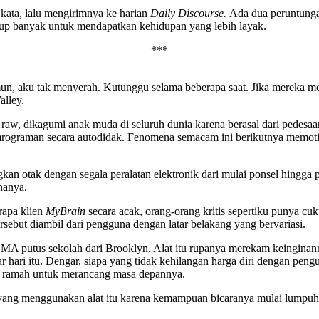
 kata, lalu mengirimnya ke harian
Daily Discourse.
Ada dua peruntunga
p banyak untuk mendapatkan kehidupan yang lebih layak.
***
n, aku tak menyerah. Kutunggu selama beberapa saat. Jika mereka me
alley.
raw, dikagumi anak muda di seluruh dunia karena berasal dari pedesaa
mrograman secara autodidak. Fenomena semacam ini berikutnya memot
an otak dengan segala peralatan elektronik dari mulai ponsel hingga 
nanya.
rapa klien
MyBrain
secara acak, orang-orang kritis sepertiku punya 
rsebut diambil dari pengguna dengan latar belakang yang bervariasi.
SMA putus sekolah dari Brooklyn. Alat itu rupanya merekam keinginann
 hari itu. Dengar, siapa yang tidak kehilangan harga diri dengan peng
g ramah untuk merancang masa depannya.
 yang menggunakan alat itu karena kemampuan bicaranya mulai lumpuh. I