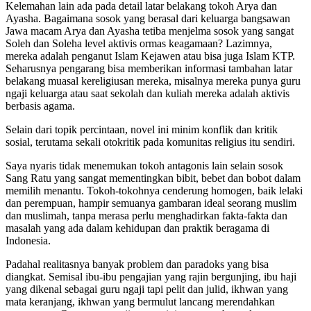
Kelemahan lain ada pada detail latar belakang tokoh Arya dan
Ayasha. Bagaimana sosok yang berasal dari keluarga bangsawan
Jawa macam Arya dan Ayasha tetiba menjelma sosok yang sangat
Soleh dan Soleha level aktivis ormas keagamaan? Lazimnya,
mereka adalah penganut Islam Kejawen atau bisa juga Islam KTP.
Seharusnya pengarang bisa memberikan informasi tambahan latar
belakang muasal kereligiusan mereka, misalnya mereka punya guru
ngaji keluarga atau saat sekolah dan kuliah mereka adalah aktivis
berbasis agama.
Selain dari topik percintaan, novel ini minim konflik dan kritik
sosial, terutama sekali otokritik pada komunitas religius itu sendiri.
Saya nyaris tidak menemukan tokoh antagonis lain selain sosok
Sang Ratu yang sangat mementingkan bibit, bebet dan bobot dalam
memilih menantu. Tokoh-tokohnya cenderung homogen, baik lelaki
dan perempuan, hampir semuanya gambaran ideal seorang muslim
dan muslimah, tanpa merasa perlu menghadirkan fakta-fakta dan
masalah yang ada dalam kehidupan dan praktik beragama di
Indonesia.
Padahal realitasnya banyak problem dan paradoks yang bisa
diangkat. Semisal ibu-ibu pengajian yang rajin bergunjing, ibu haji
yang dikenal sebagai guru ngaji tapi pelit dan julid, ikhwan yang
mata keranjang, ikhwan yang bermulut lancang merendahkan