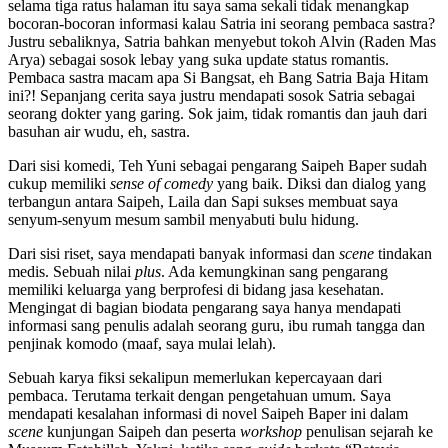
selama tiga ratus halaman itu saya sama sekali tidak menangkap
bocoran-bocoran informasi kalau Satria ini seorang pembaca sastra?
Justru sebaliknya, Satria bahkan menyebut tokoh Alvin (Raden Mas
Arya) sebagai sosok lebay yang suka update status romantis.
Pembaca sastra macam apa Si Bangsat, eh Bang Satria Baja Hitam
ini?! Sepanjang cerita saya justru mendapati sosok Satria sebagai
seorang dokter yang garing. Sok jaim, tidak romantis dan jauh dari
basuhan air wudu, eh, sastra.
Dari sisi komedi, Teh Yuni sebagai pengarang Saipeh Baper sudah
cukup memiliki
sense of comedy
yang baik. Diksi dan dialog yang
terbangun antara Saipeh, Laila dan Sapi sukses membuat saya
senyum-senyum mesum sambil menyabuti bulu hidung.
Dari sisi riset, saya mendapati banyak informasi dan
scene
tindakan
medis. Sebuah nilai
plus
. Ada kemungkinan sang pengarang
memiliki keluarga yang berprofesi di bidang jasa kesehatan.
Mengingat di bagian biodata pengarang saya hanya mendapati
informasi sang penulis adalah seorang guru, ibu rumah tangga dan
penjinak komodo (maaf, saya mulai lelah).
Sebuah karya fiksi sekalipun memerlukan kepercayaan dari
pembaca. Terutama terkait dengan pengetahuan umum. Saya
mendapati kesalahan informasi di novel Saipeh Baper ini dalam
scene
kunjungan Saipeh dan peserta
workshop
penulisan sejarah ke