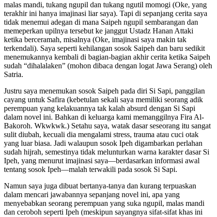
malas mandi, tukang ngupil dan tukang ngutil momogi (Oke, yang
terakhir ini hanya imajinasi liar saya). Tapi di sepanjang cerita saya
tidak menemui adegan di mana Saipeh ngupil sembarangan dan
memeperkan upilnya tersebut ke janggut Ustadz Hanan Attaki
ketika berceramah, misalnya (Oke, imajinasi saya makin tak
terkendali). Saya seperti kehilangan sosok Saipeh dan baru sedikit
menemukannya kembali di bagian-bagian akhir cerita ketika Saipeh
sudah “dihalalaken” (mohon dibaca dengan logat Jawa Serang) oleh
Satria.
Justru saya menemukan sosok Saipeh pada diri Si Sapi, panggilan
cayang untuk Safira (kebetulan sekali saya memiliki seorang adik
perempuan yang kelakuannya tak kalah absurd dengan Si Sapi
dalam novel ini. Bahkan di keluarga kami memanggilnya Fira Al-
Bakoroh. Wkwkwk.) Setahu saya, watak dasar seseorang itu sangat
sulit diubah, kecuali dia mengalami stress, trauma atau cuci otak
yang luar biasa. Jadi walaupun sosok Ipeh digambarkan perlahan
sudah hijrah, semestinya tidak melunturkan warna karakter dasar Si
Ipeh, yang menurut imajinasi saya—berdasarkan informasi awal
tentang sosok Ipeh—malah terwakili pada sosok Si Sapi.
Namun saya juga dibuat bertanya-tanya dan kurang terpuaskan
dalam mencari jawabannya sepanjang novel ini, apa yang
menyebabkan seorang perempuan yang suka ngupil, malas mandi
dan ceroboh seperti Ipeh (meskipun sayangnya sifat-sifat khas ini