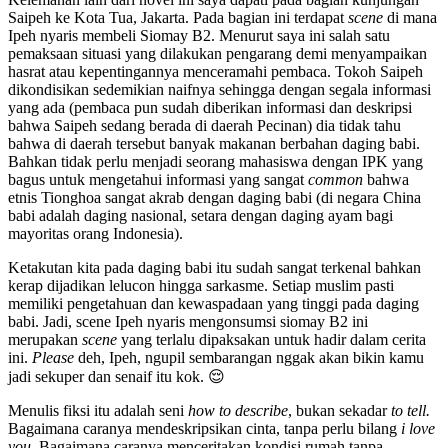
Saipeh ke Kota Tua, Jakarta. Pada bagian ini terdapat
scene
di mana
Ipeh nyaris membeli Siomay B2. Menurut saya ini salah satu
pemaksaan situasi yang dilakukan pengarang demi menyampaikan
hasrat atau kepentingannya menceramahi pembaca. Tokoh Saipeh
dikondisikan sedemikian naifnya sehingga dengan segala informasi
yang ada (pembaca pun sudah diberikan informasi dan deskripsi
bahwa Saipeh sedang berada di daerah Pecinan) dia tidak tahu
bahwa di daerah tersebut banyak makanan berbahan daging babi.
Bahkan tidak perlu menjadi seorang mahasiswa dengan IPK yang
bagus untuk mengetahui informasi yang sangat
common
bahwa
etnis Tionghoa sangat akrab dengan daging babi (di negara China
babi adalah daging nasional, setara dengan daging ayam bagi
mayoritas orang Indonesia).
Ketakutan kita pada daging babi itu sudah sangat terkenal bahkan
kerap dijadikan lelucon hingga sarkasme. Setiap muslim pasti
memiliki pengetahuan dan kewaspadaan yang tinggi pada daging
babi. Jadi, scene Ipeh nyaris mengonsumsi siomay B2 ini
merupakan
scene
yang terlalu dipaksakan untuk hadir dalam cerita
ini.
Please
deh, Ipeh, ngupil sembarangan nggak akan bikin kamu
jadi sekuper dan senaif itu kok. 😌
Menulis fiksi itu adalah seni
how to describe
, bukan sekadar
to tell.
Bagaimana caranya mendeskripsikan cinta, tanpa perlu bilang
i love
you.
Bagaimana caranya menceritakan kondisi rumah tanpa