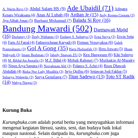
Ade Ubaidil
(71)
Abdul Salam HS
(9)
Adipatra
A. Warits Rovi
(3)
Ardian Je
(15)
Anas Al Lubab
(8)
Kenaro Wicaksana
(4)
Ardy Kresna Crenata
(3)
Balada Si Roy
(16)
Baehaqi Mohamad
(7)
Ayu Alfiah Jonas
(5)
Bandung Mawardi
(502)
Darmawati Majid
(16)
Erwin Setia
Diofanny
(3)
Dody Widianto
(3)
Endang S. Sulistiya
(3)
Erna Surya
(3)
Firman Venayaksa
(6)
(4)
Faris Al Faisal
(4)
Fathurrochman Karyadi
(4)
Galeh
Gol A Gong
(35)
Heru Anwari
(5)
Pramudianto
(3)
Haris Hudzaifah
(3)
Ilham
Ken Hanggara
(6)
Kiki Sulistyo
Wahyudi
(3)
Imam Budiman
(3)
Isbedy Stiawan ZS
(3)
Miftah Rahmet
(7)
Muthakin Al-Maraky
(4)
M.Z. Billal
(4)
M. Rifdal Ais Annafis
(3)
(6)
Nipen Arya Saputra
(4)
Polanco S. Achri
(4)
Risen Dhawuh
Norrahman Alif
(3)
Sejo Qulhu
(6)
Setiawan Jodi Fakhar
(5)
Abdullah
(4)
Rizka Nur Laily Muallifa
(3)
Titan Sadewo
(13)
Toto ST Radik
Surya Gemilang
(7)
Suharyo Widagdo
(3)
(14)
Wahyu Ningsi
(3)
Kurung Buka
Kurungbuka.com
adalah portal berita yang menyuguhkan informasi
mengenai kegiatan literasi, sastra, seni, dan budaya baik lokal
maupun nasional. Selain daripada itu,
kurungbuka.com
juga