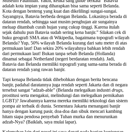
Museum Fatahillah. Yakni, ketika sang
guide
berkata “Batavia
adalah kota impian yang diharapkan bisa sama seperti Belanda.
Kota dengan benteng yang kuat dan dikelilingi sungai-sungai.
Sayangnya, Batavia berbeda dengan Belanda. Lokasinya berada di
dataran rendah, sehingga saat musim penghujan air sungainya
meluap ditambah curah hujan yang cukup tinggi. Karena itulah
sejak dahulu pun Batavia sudah sering kena banjir.” Silakan cek di
buku geografi SMA atau di Wikipedia, bagaimana topografi wilayah
Belanda? Yup, 50% wilayah Belanda kurang dari satu meter di atas
permukaan laut! Dan sekira 20% wilayahnya bahkan lebih rendah
dari permukaan laut! Bukan tanpa sebab Belanda (Hollanda)
dinamai sebagai Netherland (negeri berdaratan rendah). Jadi,
Batavia dan Belanda memiliki topografi yang sama-sama berada di
dataran rendah yang rawan banjir.
Tapi kenapa Belanda tidak dihebohkan dengan berita bencana
banjir, padahal daratannya juga rendah seperti Jakarta dan di negara
tersebut sangat “adzab-able” (Belanda melegalkan industri
drugs
,
prostitusi serta mengakui, melindungi dan melegalkan pernikahan
LGBT)? Jawabannya karena mereka memiliki teknologi dan sistem
pompa air terbaik di dunia. Sementara Jakarta menangani banjir
hanya dengan karung pasir, doa-doa dan sibuk mencari kambing
hitam siapa pendosa penyebab Tuhan murka dan menurunkan
adzab-Nya? (Baiklah, saya mulai lapar).
Kelemahan lain dari novel ini saya dapati pada bagian kunjungan