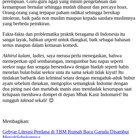
perempuan. Guru-guru ngaji yang minim pengetahuan dan
kemampuan bernalar sehingga mudah dihasut dan percaya hoax.
Orang-orang yang terpapar paham radikal sehingga bersikap
intoleran, baik pada non muslim maupun kepada saudara muslimnya
yang berbeda pemikiran.
Fakta-fakta dan problematika praktik beragama di Indonesia itu
sangat layak, bahkan
urgent
untuk diangkat, baik sebagai bahasan
serius maupun dalam kemasan komedi.
Akhirul kalam, ladies
, saya merasa perlu menegaskan, bahwa
memeperkan upil sembarangan, mengumbar bau napas seperti
seekor naga dan sengaja bersendawa dengan biadab seperti habis
menelan bulat-bulat seekor unta itu sama sekali tidak kiyut! Itu
tindakan barbarik dan kriminal setara dengan mengaduk-aduk bubur
ayam sebelum dimakan, mengoplos semangkuk Indomie dengan
dua piring nasi dan martabak manis atau mendadak kesurupan saat
kelupaan membawa dompet di depan Mbak Kasir Indomaret! Itu
sungguh
laknad
sekali! 😌
Membagikan:
Gebyar Literasi Perdana di TBM Rumah Baca Garuda Disambut
Meriah
Sebelumnya