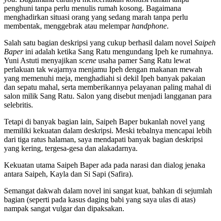
penghuni tanpa perlu menulis rumah kosong. Bagaimana
menghadirkan situasi orang yang sedang marah tanpa perlu
membentak, menggebrak atau melempar
handphone
.
Salah satu bagian deskripsi yang cukup berhasil dalam novel
Saipeh
Baper
ini adalah ketika Sang Ratu mengundang Ipeh ke rumahnya.
Yuni Astuti menyajikan
scene
usaha pamer Sang Ratu lewat
perlakuan tak wajarnya menjamu Ipeh dengan makanan mewah
yang memenuhi meja, menghadiahi si dekil Ipeh banyak pakaian
dan sepatu mahal, serta memberikannya pelayanan paling mahal di
salon milik Sang Ratu. Salon yang disebut menjadi langganan para
selebritis.
Tetapi di banyak bagian lain, Saipeh Baper bukanlah novel yang
memiliki kekuatan dalam deskripsi. Meski tebalnya mencapai lebih
dari tiga ratus halaman, saya mendapati banyak bagian deskripsi
yang kering, tergesa-gesa dan alakadarnya.
Kekuatan utama Saipeh Baper ada pada narasi dan dialog jenaka
antara Saipeh, Kayla dan Si Sapi (Safira).
Semangat dakwah dalam novel ini sangat kuat, bahkan di sejumlah
bagian (seperti pada kasus daging babi yang saya ulas di atas)
nampak sangat vulgar dan dipaksakan.