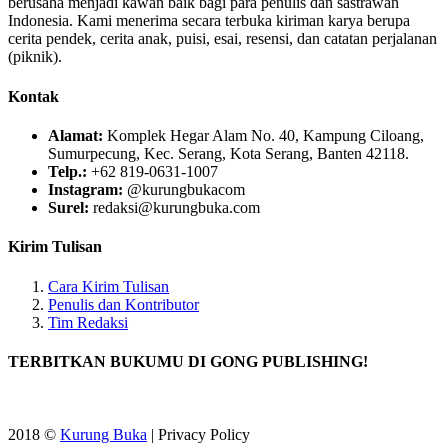
berusaha menjadi kawan baik bagi para penulis dan sastrawan
Indonesia. Kami menerima secara terbuka kiriman karya berupa
cerita pendek, cerita anak, puisi, esai, resensi, dan catatan perjalanan
(piknik).
Kontak
Alamat:
Komplek Hegar Alam No. 40, Kampung Ciloang,
Sumurpecung, Kec. Serang, Kota Serang, Banten 42118.
Telp.:
+62 819-0631-1007
Instagram:
@kurungbukacom
Surel:
redaksi@kurungbuka.com
Kirim Tulisan
Cara Kirim Tulisan
Penulis dan Kontributor
Tim Redaksi
TERBITKAN BUKUMU DI GONG PUBLISHING!
2018 ©
Kurung Buka
| Privacy Policy