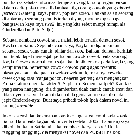
pun hanya sebatas informasi tempelan yang kurang tergambarkan
dalam cerita) bisa menjadi dambaan tiga orang cowok yang
almost
perfect
? Ganteng, kaya, pintar, populer, soleh. Bahkan salah seorang
di antaranya seorang penulis terkenal yang merangkap sebagai
bangsawan kaya raya (
well
, ini yang kita sebut mimpi-mimpi ala
Cinderella dan Putri Salju).
Sebagai pembaca cowok saya malah lebih tertarik dengan sosok
Kayla dan Safira. Sepembacaan saya, Kayla ini digambarkan
sebagai sosok yang cantik, pintar dan
cool.
Bahkan dengan berhijab
pun tidak dapat mencegah perhatian cowok-cowok pada seorang
Kayla. Cowok normal tentu saja akan lebih tertarik pada Kayla yang
sempurna ini. Sementara cowok-cowok yang agak nyentrik
biasanya akan suka pada cewek-cewek unik, misalnya cewek-
cewek yang bisa manjat pohon, benerin genteng dan mengangkat
Aqua Galon seperti karakter Si Sapi…ra. Sementara Ipeh? Karakter
yang serba nanggung, dia digambarkan tidak cantik-cantik amat dan
tidak nyentrik-nyetrik amat (kecuali kegemaran memakai sendal
jepit Cinderela-nya). Buat saya pribadi tokoh Ipeh dalam novel ini
kurang
loveable
.
Inkonsistensi dan kelemahan karakter juga saya temui pada sosok
Satria. Baru pada bagian akhir cerita (setelah 300an halaman) saya
diberitahu kalau Satria ini suka membaca karya sastra! Tidak
tanggung-tanggung, dia menyukai novel dan PUISI! Lha kok,