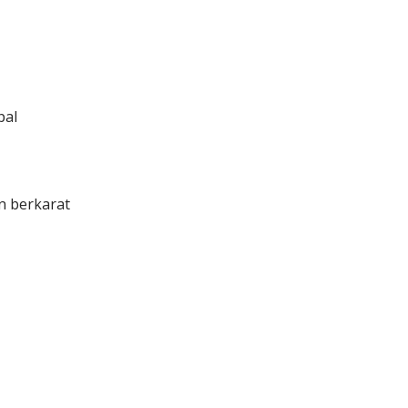
pal
n berkarat