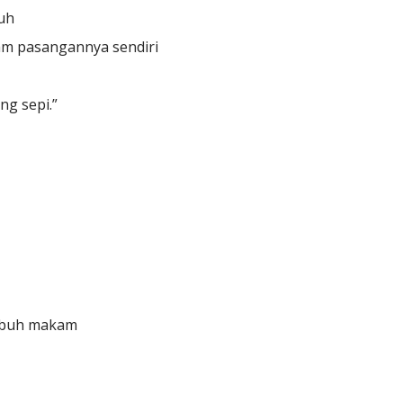
tuh
kam pasangannya sendiri
ng sepi.”
tubuh makam