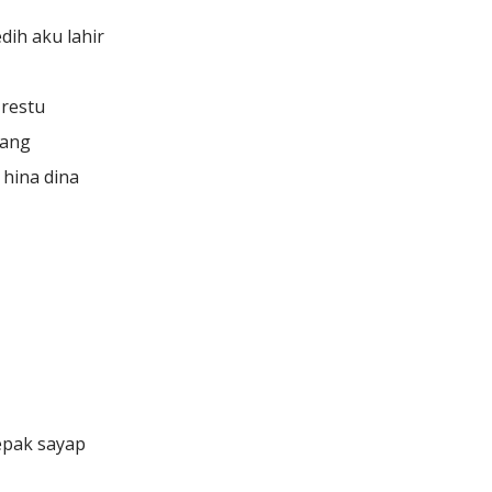
ih aku lahir
 restu
lang
 hina dina
epak sayap