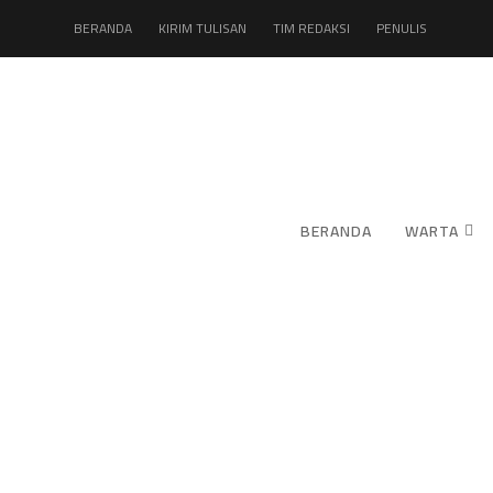
BERANDA
KIRIM TULISAN
TIM REDAKSI
PENULIS
BERANDA
WARTA