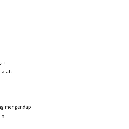
gai
 patah
yang mengendap
sin