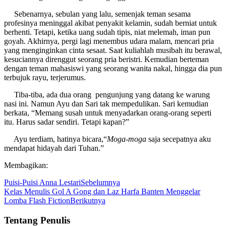
Sebenarnya, sebulan yang lalu, semenjak teman sesama
profesinya meninggal akibat penyakit kelamin, sudah berniat untuk
berhenti. Tetapi, ketika uang sudah tipis, niat melemah, iman pun
goyah. Akhirnya, pergi lagi menembus udara malam, mencari pria
yang menginginkan cinta sesaat. Saat kuliahlah musibah itu berawal,
kesuciannya direnggut seorang pria beristri. Kemudian berteman
dengan teman mahasiswi yang seorang wanita nakal, hingga dia pun
terbujuk rayu, terjerumus.
Tiba-tiba, ada dua orang pengunjung yang datang ke warung
nasi ini. Namun Ayu dan Sari tak mempedulikan. Sari kemudian
berkata, “Memang susah untuk menyadarkan orang-orang seperti
itu. Harus sadar sendiri. Tetapi kapan?”
Ayu terdiam, hatinya bicara,“
Moga-moga
saja secepatnya aku
mendapat hidayah dari Tuhan.”
Membagikan:
Puisi-Puisi Anna Lestari
Sebelumnya
Kelas Menulis Gol A Gong dan Laz Harfa Banten Menggelar
Lomba Flash Fiction
Berikutnya
Tentang Penulis