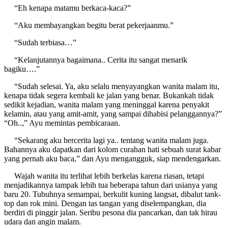
“Eh kenapa matamu berkaca-kaca?”
“Aku membayangkan begitu berat pekerjaanmu.”
“Sudah terbiasa…”
“Kelanjutannya bagaimana.. Cerita itu sangat menarik
bagiku….”
“Sudah selesai. Ya, aku selalu menyayangkan wanita malam itu,
kenapa tidak segera kembali ke jalan yang benar. Bukankah tidak
sedikit kejadian, wanita malam yang meninggal karena penyakit
kelamin, atau yang amit-amit, yang sampai dihabisi pelanggannya?”
“Oh..,” Ayu memintas pembicaraan.
“Sekarang aku bercerita lagi ya.. tentang wanita malam juga.
Bahannya aku dapatkan dari kolom curahan hati sebuah surat kabar
yang pernah aku baca,” dan Ayu mengangguk, siap mendengarkan.
Wajah wanita itu terlihat lebih berkelas karena riasan, tetapi
menjadikannya tampak lebih tua beberapa tahun dari usianya yang
baru 20. Tubuhnya semampai, berkulit kuning langsat, dibalut tank-
top dan rok mini. Dengan tas tangan yang diselempangkan, dia
berdiri di pinggir jalan. Seribu pesona dia pancarkan, dan tak hirau
udara dan angin malam.