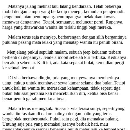
Matanya jalang melihat lalu lalang kendaraan. Telah beberapa
mobil dengan lampu yang berkedip menepi, kemudian pengemudi-
pengemudi atau penumpang-penumpangya melakukan tawar-
menawar dengannya. Tetapi, semuanya meluncur pergi. Rupanya,
harga yang ditawarkan wanita itu terlalu tinggi bagi mereka.
Malam terus saja merayap, berbarengan dengan silih bergantinya
puluhan pasang mata lelaki yang menatap wanita itu penuh birahi.
Menjelang pukul sepuluh malam, sebuah jeep keluaran terbaru
berhenti di depannya. Jendela mobil sebelah kiri terbuka. Keduanya
bercakap sebentar. Kali ini, ada kata sepakat bulat, kemudian pergi
ke sebuah tempat.
Di vila berhawa dingin, pria yang menyewanya memberinya
uang, cukup untuk membayar sewa kamar selama dua bulan.Tetapi
untuk kali ini wanita itu merasakan kehampaan, tidak seperti tiga
bulan lalu saat pertama kali menceburkan diri, ketika bisa benar-
benar penuh gairah menikmatinya.
Malam terus merangkak. Suasana vila terasa sunyi, seperti yang
wanita itu rasakan di dalam hatinya dengan batin yang terus
bergejolak memberontak. Pukul satu pagi, dia memaksa pulang.
Untung saja pria yang memakai jasanya berbaik hati, mau
mengantarkannya sampai beberapa puluh meter lagi ke tempat kost-