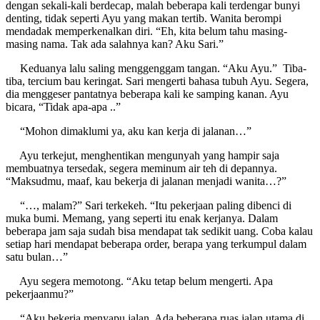
dengan sekali-kali berdecap, malah beberapa kali terdengar bunyi
denting, tidak seperti Ayu yang makan tertib. Wanita berompi
mendadak memperkenalkan diri. “Eh, kita belum tahu masing-
masing nama. Tak ada salahnya kan? Aku Sari.”
Keduanya lalu saling menggenggam tangan. “Aku Ayu.” Tiba-
tiba, tercium bau keringat. Sari mengerti bahasa tubuh Ayu. Segera,
dia menggeser pantatnya beberapa kali ke samping kanan. Ayu
bicara, “Tidak apa-apa ..”
“Mohon dimaklumi ya, aku kan kerja di jalanan…”
Ayu terkejut, menghentikan mengunyah yang hampir saja
membuatnya tersedak, segera meminum air teh di depannya.
“Maksudmu, maaf, kau bekerja di jalanan menjadi wanita…?”
“…, malam?” Sari terkekeh. “Itu pekerjaan paling dibenci di
muka bumi. Memang, yang seperti itu enak kerjanya. Dalam
beberapa jam saja sudah bisa mendapat tak sedikit uang. Coba kalau
setiap hari mendapat beberapa order, berapa yang terkumpul dalam
satu bulan…”
Ayu segera memotong. “Aku tetap belum mengerti. Apa
pekerjaanmu?”
“Aku bekerja menyapu jalan. Ada beberapa ruas jalan utama di