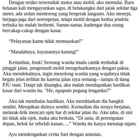
Dengan resiko terseruduk motor atau mobil, aku memulai. Baru
belasan kali mengayunkan sapu, di belakangku dari jarak sekitar tiga
meter, ada sedan mentereng yang bergerak langsam. Aku menepi,
berjaga-jaga dari serempetan, tetapi mobil dengan kedua jendela
terbuka itu malah berhenti. Samar-samar, kudengar dua orang
bercakap-cakap dengan kasar.
“Pelayanan kamu tidak memuaskan!”
“Masalahnya, bayarannya kurang!”
Kemudian, bruk! Seorang wanita muda cantik terduduk di
pinggir jalan, pengemudi mobil mengeluarkannya dengan paksa.
Aku mendekatinya, ingin menolong wanita yang wajahnya tidak
begitu jelas terlihat itu karena jalan raya remang—lampu di tiang
PJU mati. Tetapi tak disangka, aku malah mendapatkan hardikan
kasar dari wanita itu. “He,
ngapain
pegang lenganku?”
Aku tak membalas hardikan. Aku membiarkan dia bangkit
sendiri. Merapikan dirinya sendiri. Kemudian dia seraya berjalan,
melarak-lirik mencari ojek liar di sekitar jalan itu. Aku tahu, di sini
ini tidak ada ojek, maka aku berkata, “Di sana, di perempatan
depan, belok ke sebelah kanan….” Wanita itu hanya menatap tajam.
Ayu mendengarkan cerita Sari dengan antusias.