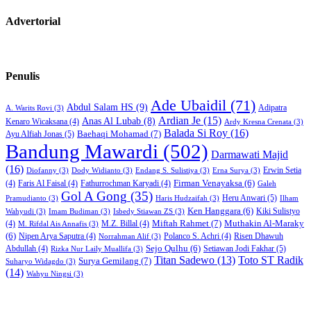
Advertorial
Penulis
Ade Ubaidil
(71)
Abdul Salam HS
(9)
Adipatra
A. Warits Rovi
(3)
Ardian Je
(15)
Anas Al Lubab
(8)
Kenaro Wicaksana
(4)
Ardy Kresna Crenata
(3)
Balada Si Roy
(16)
Baehaqi Mohamad
(7)
Ayu Alfiah Jonas
(5)
Bandung Mawardi
(502)
Darmawati Majid
(16)
Erwin Setia
Diofanny
(3)
Dody Widianto
(3)
Endang S. Sulistiya
(3)
Erna Surya
(3)
Firman Venayaksa
(6)
(4)
Faris Al Faisal
(4)
Fathurrochman Karyadi
(4)
Galeh
Gol A Gong
(35)
Heru Anwari
(5)
Pramudianto
(3)
Haris Hudzaifah
(3)
Ilham
Ken Hanggara
(6)
Kiki Sulistyo
Wahyudi
(3)
Imam Budiman
(3)
Isbedy Stiawan ZS
(3)
Miftah Rahmet
(7)
Muthakin Al-Maraky
(4)
M.Z. Billal
(4)
M. Rifdal Ais Annafis
(3)
(6)
Nipen Arya Saputra
(4)
Polanco S. Achri
(4)
Risen Dhawuh
Norrahman Alif
(3)
Sejo Qulhu
(6)
Setiawan Jodi Fakhar
(5)
Abdullah
(4)
Rizka Nur Laily Muallifa
(3)
Titan Sadewo
(13)
Toto ST Radik
Surya Gemilang
(7)
Suharyo Widagdo
(3)
(14)
Wahyu Ningsi
(3)