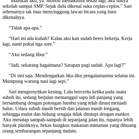
“Maafkan aku, ya. Mohon memaklumi sekali lagi, aku hanya
sekolah sampai SMP. Sejak dulu dikenal suka ceplas-ceplos.” Sari
sebenarnya tak mau menyinggung lawan bicara yang baru
dikenalnya.
“Tidak apa-apa.”
“Hari ini ada kuliah? Kalau aku kan sudah beres bekerja. Kerja
lagi, nanti pukul tiga sore.”
“Aku sedang libur.”
“Jadi, sekarang bagaimana? Sarapan pagi sudah. Apa lagi?”
“Di sini saja. Mendengarkan liku-liku pengalamanmu selama ini.
Mumpung warung nasi lagi sepi.”
Sari mengernyitkan kening. Lalu bercerita ketika pada suatu
subuh itu, sedang berjalan memanggul sapu lidi panjang yang
bersambung dengan potongan bambu yang telah diraut menjadi
halus. Udara subuh masih bersih dan jalanan masih lengang,
sehingga mulut dan hidung sengaja tidak ditutupi dengan masker.
Aku menatap sampah-sampah di sepanjang jalan itu, rupanya lebih
banyak plastiknya, bekas bungkus makanan-minuman yang dibuang
orang sembarangan sepanjang malam.