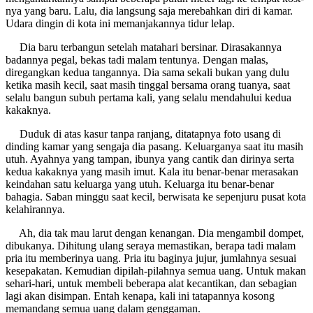
nya yang baru. Lalu, dia langsung saja merebahkan diri di kamar.
Udara dingin di kota ini memanjakannya tidur lelap.
Dia baru terbangun setelah matahari bersinar. Dirasakannya
badannya pegal, bekas tadi malam tentunya. Dengan malas,
diregangkan kedua tangannya. Dia sama sekali bukan yang dulu
ketika masih kecil, saat masih tinggal bersama orang tuanya, saat
selalu bangun subuh pertama kali, yang selalu mendahului kedua
kakaknya.
Duduk di atas kasur tanpa ranjang, ditatapnya foto usang di
dinding kamar yang sengaja dia pasang. Keluarganya saat itu masih
utuh. Ayahnya yang tampan, ibunya yang cantik dan dirinya serta
kedua kakaknya yang masih imut. Kala itu benar-benar merasakan
keindahan satu keluarga yang utuh. Keluarga itu benar-benar
bahagia. Saban minggu saat kecil, berwisata ke sepenjuru pusat kota
kelahirannya.
Ah, dia tak mau larut dengan kenangan. Dia mengambil dompet,
dibukanya. Dihitung ulang seraya memastikan, berapa tadi malam
pria itu memberinya uang. Pria itu baginya jujur, jumlahnya sesuai
kesepakatan. Kemudian dipilah-pilahnya semua uang. Untuk makan
sehari-hari, untuk membeli beberapa alat kecantikan, dan sebagian
lagi akan disimpan. Entah kenapa, kali ini tatapannya kosong
memandang semua uang dalam genggaman.