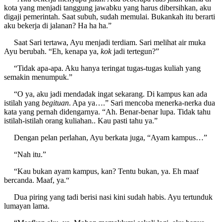
kota yang menjadi tanggung jawabku yang harus dibersihkan, aku
digaji pemerintah. Saat subuh, sudah memulai. Bukankah itu berarti
aku bekerja di jalanan? Ha ha ha.”
Saat Sari tertawa, Ayu menjadi terdiam. Sari melihat air muka
Ayu berubah. “Eh, kenapa ya,
kok
jadi tertegun?”
“Tidak apa-apa. Aku hanya teringat tugas-tugas kuliah yang
semakin menumpuk.”
“O ya, aku jadi mendadak ingat sekarang. Di kampus kan ada
istilah yang
begituan
. Apa ya….” Sari mencoba menerka-nerka dua
kata yang pernah didengarnya. “Ah. Benar-benar lupa. Tidak tahu
istilah-istilah orang kuliahan.. Kau pasti tahu ya.”
Dengan pelan perlahan, Ayu berkata juga, “Ayam kampus…”
“Nah itu.”
“Kau bukan ayam kampus, kan? Tentu bukan, ya. Eh maaf
bercanda. Maaf, ya.“
Dua piring yang tadi berisi nasi kini sudah habis. Ayu tertunduk
lumayan lama.