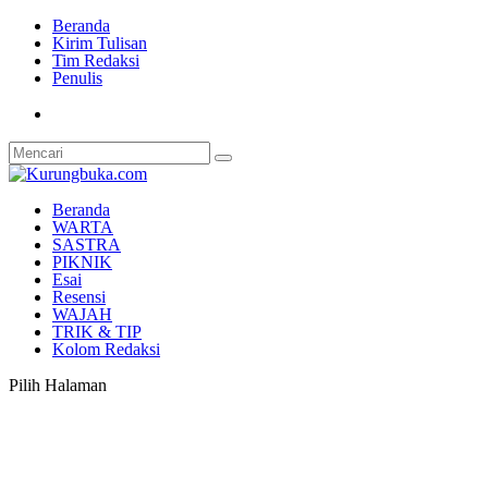
Beranda
Kirim Tulisan
Tim Redaksi
Penulis
Beranda
WARTA
SASTRA
PIKNIK
Esai
Resensi
WAJAH
TRIK & TIP
Kolom Redaksi
Pilih Halaman