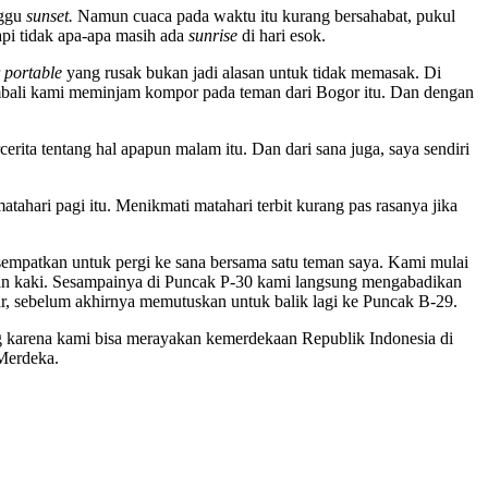
nggu
sunset.
Namun cuaca pada waktu itu kurang bersahabat, pukul
api tidak apa-apa masih ada
sunrise
di hari esok.
r
portable
yang rusak bukan jadi alasan untuk tidak memasak. Di
 kembali kami meminjam kompor pada teman dari Bogor itu. Dan dengan
a tentang hal apapun malam itu. Dan dari sana juga, saya sendiri
ahari pagi itu. Menikmati matahari terbit kurang pas rasanya jika
patkan untuk pergi ke sana bersama satu teman saya. Kami mulai
alan kaki. Sesampainya di Puncak P-30 kami langsung mengabadikan
r, sebelum akhirnya memutuskan untuk balik lagi ke Puncak B-29.
arena kami bisa merayakan kemerdekaan Republik Indonesia di
 Merdeka.