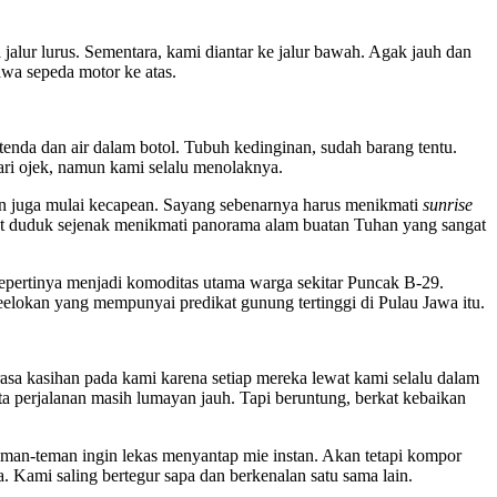
alur lurus. Sementara, kami diantar ke jalur bawah. Agak jauh dan
wa sepeda motor ke atas.
 tenda dan air dalam botol. Tubuh kedinginan, sudah barang tentu.
ari ojek, namun kami selalu menolaknya.
 pun juga mulai kecapean. Sayang sebenarnya harus menikmati
sunrise
buat duduk sejenak menikmati panorama alam buatan Tuhan yang sangat
sepertinya menjadi komoditas utama warga sekitar Puncak B-29.
elokan yang mempunyai predikat gunung tertinggi di Pulau Jawa itu.
a kasihan pada kami karena setiap mereka lewat kami selalu dalam
ta perjalanan masih lumayan jauh. Tapi beruntung, berkat kebaikan
n-teman ingin lekas menyantap mie instan. Akan tetapi kompor
. Kami saling bertegur sapa dan berkenalan satu sama lain.