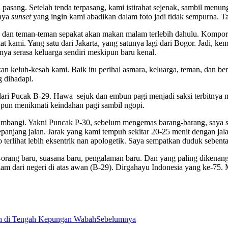
ng. Setelah tenda terpasang, kami istirahat sejenak, sambil menu
tnya
sunset
yang ingin kami abadikan dalam foto jadi tidak sempurna. T
dan teman-teman sepakat akan makan malam terlebih dahulu. Kompo
at kami. Yang satu dari Jakarta, yang satunya lagi dari Bogor. Jadi,
 serasa keluarga sendiri meskipun baru kenal.
kesah kami. Baik itu perihal asmara, keluarga, teman, dan bercerit
 dihadapi.
dari Pucak B-29. Hawa sejuk dan embun pagi menjadi saksi terbitnya mat
a pun menikmati keindahan pagi sambil ngopi.
ngi. Yakni Puncak P-30, sebelum mengemas barang-barang, saya sem
epanjang jalan. Jarak yang kami tempuh sekitar 20-25 menit dengan j
rlihat lebih eksentrik nan apologetik. Saya sempatkan duduk sebenta
baru, suasana baru, pengalaman baru. Dan yang paling dikenang k
am dari negeri di atas awan (B-29). Dirgahayu Indonesia yang ke-75.
ah di Tengah Kepungan Wabah
Sebelumnya