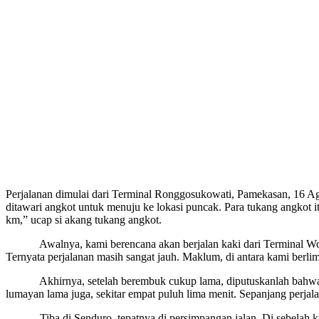
Perjalanan dimulai dari Terminal Ronggosukowati, Pamekasan, 16 Ag
ditawari angkot untuk menuju ke lokasi puncak. Para tukang angkot it
km,” ucap si akang tukang angkot.
Awalnya, kami berencana akan berjalan kaki dari Terminal Wonore
Ternyata perjalanan masih sangat jauh. Maklum, di antara kami berl
Akhirnya, setelah berembuk cukup lama, diputuskanlah bahwa kami
lumayan lama juga, sekitar empat puluh lima menit. Sepanjang perjal
Tiba di Senduro, tepatnya di persimpangan jalan. Di sebelah kiri