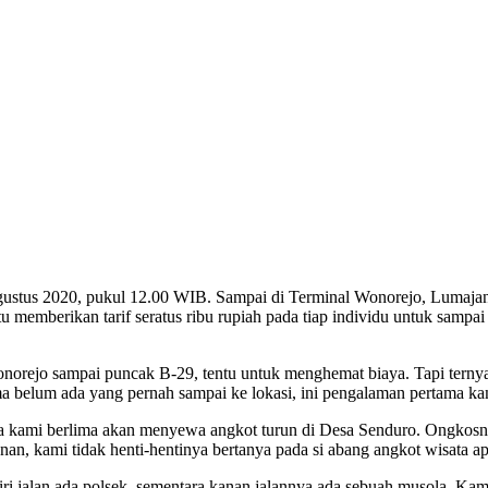
ustus 2020, pukul 12.00 WIB. Sampai di Terminal Wonorejo, Lumajang,
u memberikan tarif seratus ribu rupiah pada tiap individu untuk sampai
jo sampai puncak B-29, tentu untuk menghemat biaya. Tapi ternyata
ima belum ada yang pernah sampai ke lokasi, ini pengalaman pertama k
 berlima akan menyewa angkot turun di Desa Senduro. Ongkosnya tig
anan, kami tidak henti-hentinya bertanya pada si abang angkot wisata 
 jalan ada polsek, sementara kanan jalannya ada sebuah musola. Kam