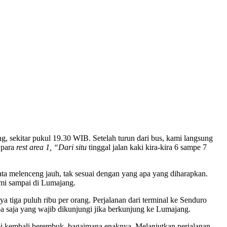
 sekitar pukul 19.30 WIB. Setelah turun dari bus, kami langsung
 para
rest area 1,
“Dari situ
tinggal jalan kaki kira-kira 6 sampe 7
 melenceng jauh, tak sesuai dengan yang apa yang diharapkan.
ami sampai di Lumajang.
a puluh ribu per orang. Perjalanan dari terminal ke Senduro
apa saja yang wajib dikunjungi jika berkunjung ke Lumajang.
i kembali berembuk, bagaimana enaknya. Melanjutkan perjalanan