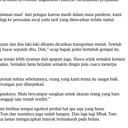
ntaan maaf dari petugas karena masih dalam masa pandemi, kami
i ke persoalan awal yaitu tarif yang ditawarkan terlalu mahal
 dan dua laki-laki dibantu dicarikan transportasi murah. Setelah
g bayar sepuluh ribu, Dek,” ucap bapak polisi bertubuh gempal itu.
 teman lebih nyaman dari apapun juga. Hawa sejuk semakin kentara
 jalan. Semakin lama berjalan semakin dingin pula cuaca menerpa
ah terkira sebelumnya, orang yang kami temui itu sangat baik.
ncangan pun dilanjutkan.
pauknya. Malu bercampur sungkan untuk ukuran orang yang baru
nggap saja rumah sendiri.”
berlima sempat ngobrol perihal hal apa saja yang harus
k Tum dan suaminya juga sudah bangun. Dan lagi-lagi Mbak Tum
emua lantas mengucapkan banyak terimakasih pada beliau.