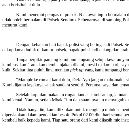
atau beristirahat dulu.
Kami menemui petugas di polsek. Niat awal ingin bermalam di pol
tidak boleh bermalam di Polsek Senduro. Sebenarnya, di samping Pol
menurut kami.
Dengan kebaikan hati bapak polisi yang bertugas di Polsek Senduro
cukup lama duduk di kantor polsek, bapak polisi tadi datang dari ara
Tanpa berpikir panjang kami pun langsung setuju tawaran yang di
kami rasakan. Tanjakan demi tanjakan dilalui, meski malam hari, say
kulit. Sekitar tiga puluh lima menitan
pick up
yang kami tumpangi berh
“Mampir ke rumah kami dulu, Dek. Ayo jangan malu-malu, silahkan
Kami dijamu layaknya sanak saudara sendiri. Pertama, saya dan tema
Setelah kopi dan makanan ringan tandas kami santap, jamuan lai
kami kenal. Namun, setiap Mbak Tum dan suaminya itu menyuguhkan
Tidak hanya itu, kami diizinkan untuk menginap untuk sementara w
dipersiapkan dalam pendakian besok. Pukul 02.00 dini hari semua 
kembali baik kepada kami. Tiap satu orang dari kami dikasih mie inst