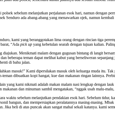
sek sebelum melanjutkan perjalanan esok hari, namun dengan permi
sek Senduro ada abang-abang yang menawarkan ojek, namun kembali lag
, kami yang beranggotakan lima orang dengan rincian tiga perempuan
h barat, “Ada
pick up
yang kebetulan searah dengan tujuan kalian. Palin
ajukan. Menikmati malam dengan gugusan bintang di langit bersama
a dan beberapa teman dapat melihat kabut yang berseliweran sepanjang
enti di bahu jalan.
 masuk!” Kami dipersilakan masuk oleh keluarga muda itu. Tak pern
n-teman dibuatkan kopi hangat, kue dan makanan ringan lainnya. Perbi
n yang kami nikmati adalah makan malam nasi lengkap dengan lauk 
 makanan dan minuman sambil mengatakan, “nggak usah malu-malu, a
aktu sebelum melanjutkan pendakian esok hari. Sebelum tidur, kami 
personil bangun, dan mempersiapkan peralatannya masing-masing. Mba
an. Jika beli di atas puncak akan sangat mahal sekali katanya. kami s