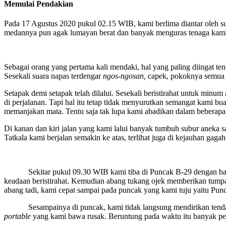
Memulai Pendakian
Pada 17 Agustus 2020 pukul 02.15 WIB, kami berlima diantar oleh sua
medannya pun agak lumayan berat dan banyak menguras tenaga kami.
Sebagai orang yang pertama kali mendaki, hal yang paling diingat t
Sesekali suara napas terdengar
ngos-ngosan,
capek, pokoknya semua b
Setapak demi setapak telah dilalui. Sesekali beristirahat untuk min
di perjalanan. Tapi hal itu tetap tidak menyurutkan semangat kami 
memanjakan mata. Tentu saja tak lupa kami abadikan dalam beberapa 
Di kanan dan kiri jalan yang kami lalui banyak tumbuh subur aneka 
Tatkala kami berjalan semakin ke atas, terlihat juga di kejauhan g
Sekitar pukul 09.30 WIB kami tiba di Puncak B-29 dengan bantuan 
keadaan beristirahat. Kemudian abang tukang ojek memberikan tumpang
abang tadi, kami cepat sampai pada puncak yang kami tuju yaitu Pun
Sesampainya di puncak, kami tidak langsung mendirikan tenda. Pe
portable
yang kami bawa rusak. Beruntung pada waktu itu banyak pen