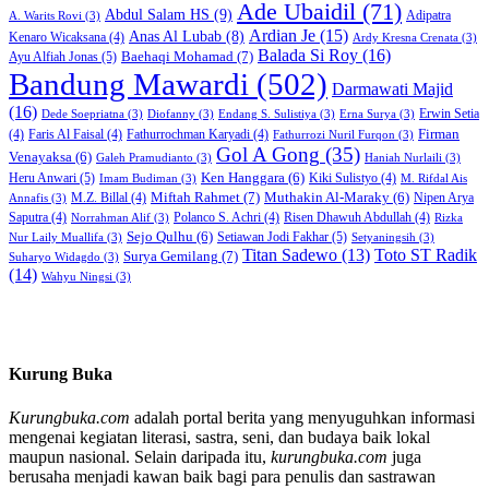
Ade Ubaidil
(71)
Abdul Salam HS
(9)
Adipatra
A. Warits Rovi
(3)
Ardian Je
(15)
Anas Al Lubab
(8)
Kenaro Wicaksana
(4)
Ardy Kresna Crenata
(3)
Balada Si Roy
(16)
Baehaqi Mohamad
(7)
Ayu Alfiah Jonas
(5)
Bandung Mawardi
(502)
Darmawati Majid
(16)
Erwin Setia
Dede Soepriatna
(3)
Diofanny
(3)
Endang S. Sulistiya
(3)
Erna Surya
(3)
Firman
(4)
Faris Al Faisal
(4)
Fathurrochman Karyadi
(4)
Fathurrozi Nuril Furqon
(3)
Gol A Gong
(35)
Venayaksa
(6)
Galeh Pramudianto
(3)
Haniah Nurlaili
(3)
Heru Anwari
(5)
Ken Hanggara
(6)
Kiki Sulistyo
(4)
Imam Budiman
(3)
M. Rifdal Ais
Miftah Rahmet
(7)
Muthakin Al-Maraky
(6)
M.Z. Billal
(4)
Nipen Arya
Annafis
(3)
Saputra
(4)
Polanco S. Achri
(4)
Risen Dhawuh Abdullah
(4)
Norrahman Alif
(3)
Rizka
Sejo Qulhu
(6)
Setiawan Jodi Fakhar
(5)
Nur Laily Muallifa
(3)
Setyaningsih
(3)
Titan Sadewo
(13)
Toto ST Radik
Surya Gemilang
(7)
Suharyo Widagdo
(3)
(14)
Wahyu Ningsi
(3)
Kurung Buka
Kurungbuka.com
adalah portal berita yang menyuguhkan informasi
mengenai kegiatan literasi, sastra, seni, dan budaya baik lokal
maupun nasional. Selain daripada itu,
kurungbuka.com
juga
berusaha menjadi kawan baik bagi para penulis dan sastrawan