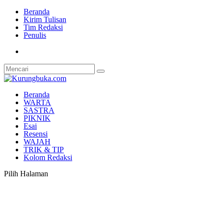
Beranda
Kirim Tulisan
Tim Redaksi
Penulis
Beranda
WARTA
SASTRA
PIKNIK
Esai
Resensi
WAJAH
TRIK & TIP
Kolom Redaksi
Pilih Halaman