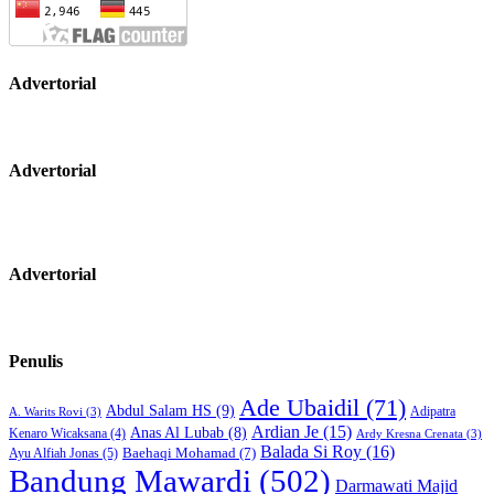
Advertorial
Advertorial
Advertorial
Penulis
Ade Ubaidil
(71)
Abdul Salam HS
(9)
Adipatra
A. Warits Rovi
(3)
Ardian Je
(15)
Anas Al Lubab
(8)
Kenaro Wicaksana
(4)
Ardy Kresna Crenata
(3)
Balada Si Roy
(16)
Baehaqi Mohamad
(7)
Ayu Alfiah Jonas
(5)
Bandung Mawardi
(502)
Darmawati Majid