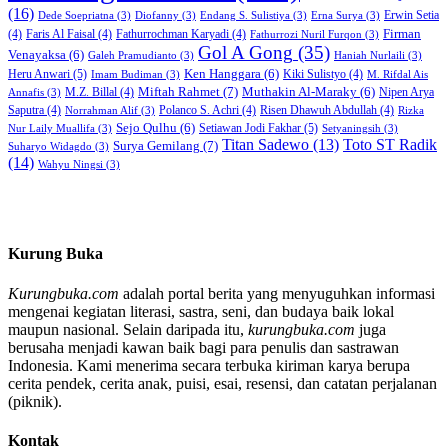
(16)
Erwin Setia
Dede Soepriatna
(3)
Diofanny
(3)
Endang S. Sulistiya
(3)
Erna Surya
(3)
Firman
(4)
Faris Al Faisal
(4)
Fathurrochman Karyadi
(4)
Fathurrozi Nuril Furqon
(3)
Gol A Gong
(35)
Venayaksa
(6)
Galeh Pramudianto
(3)
Haniah Nurlaili
(3)
Heru Anwari
(5)
Ken Hanggara
(6)
Kiki Sulistyo
(4)
Imam Budiman
(3)
M. Rifdal Ais
Miftah Rahmet
(7)
Muthakin Al-Maraky
(6)
M.Z. Billal
(4)
Nipen Arya
Annafis
(3)
Saputra
(4)
Polanco S. Achri
(4)
Risen Dhawuh Abdullah
(4)
Norrahman Alif
(3)
Rizka
Sejo Qulhu
(6)
Setiawan Jodi Fakhar
(5)
Nur Laily Muallifa
(3)
Setyaningsih
(3)
Titan Sadewo
(13)
Toto ST Radik
Surya Gemilang
(7)
Suharyo Widagdo
(3)
(14)
Wahyu Ningsi
(3)
Kurung Buka
Kurungbuka.com
adalah portal berita yang menyuguhkan informasi
mengenai kegiatan literasi, sastra, seni, dan budaya baik lokal
maupun nasional. Selain daripada itu,
kurungbuka.com
juga
berusaha menjadi kawan baik bagi para penulis dan sastrawan
Indonesia. Kami menerima secara terbuka kiriman karya berupa
cerita pendek, cerita anak, puisi, esai, resensi, dan catatan perjalanan
(piknik).
Kontak