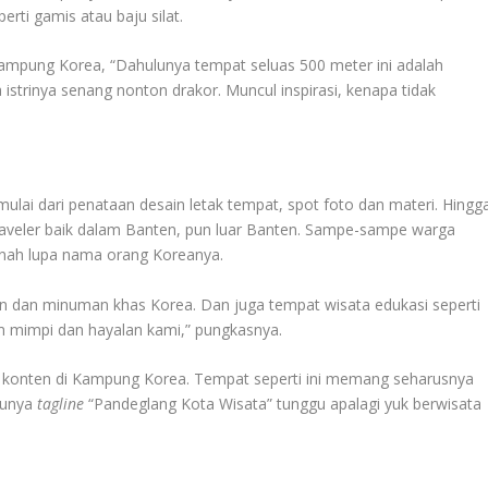
rti gamis atau baju silat.
ampung Korea, “Dahulunya tempat seluas 500 meter ini adalah
istrinya senang nonton drakor. Muncul inspirasi, kenapa tidak
mulai dari penataan desain letak tempat, spot foto dan materi. Hingg
 traveler baik dalam Banten, pun luar Banten. Sampe-sampe warga
nnah lupa nama orang Koreanya.
 dan minuman khas Korea. Dan juga tempat wisata edukasi seperti
m mimpi dan hayalan kami,” pungkasnya.
t konten di Kampung Korea. Tempat seperti ini memang seharusnya
punya
tagline
“Pandeglang Kota Wisata” tunggu apalagi yuk berwisata