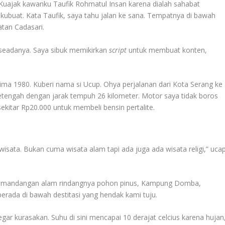
 Kuajak kawanku Taufik Rohmatul Insan karena dialah sahabat
 kubuat. Kata Taufik, saya tahu jalan ke sana. Tempatnya di bawah
tan Cadasari.
seadanya. Saya sibuk memikirkan
script
untuk membuat konten,
ma 1980. Kuberi nama si Ucup. Ohya perjalanan dari Kota Serang ke
engah dengan jarak tempuh 26 kilometer. Motor saya tidak boros
kitar Rp20.000 untuk membeli bensin pertalite.
ata. Bukan cuma wisata alam tapi ada juga ada wisata religi,” uca
pemandangan alam rindangnya pohon pinus, Kampung Domba,
erada di bawah destitasi yang hendak kami tuju.
ar kurasakan. Suhu di sini mencapai 10 derajat celcius karena hujan