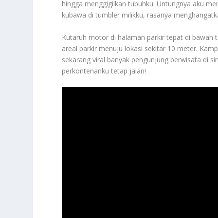
hingga menggigilkan tubuhku. Untungnya aku me
kubawa di tumbler milikku, rasanya menghangatk
Kutaruh motor di halaman parkir tepat di bawah 
areal parkir menuju lokasi sekitar 10 meter. Ka
sekarang viral banyak pengunjung berwisata di si
perkontenanku tetap jalan!