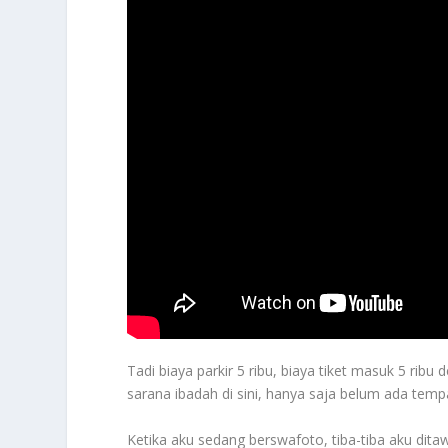
Tadi biaya parkir 5 ribu, biaya tiket masuk 5 ribu
sarana ibadah di sini, hanya saja belum ada tem
Ketika aku sedang berswafoto, tiba-tiba aku dit