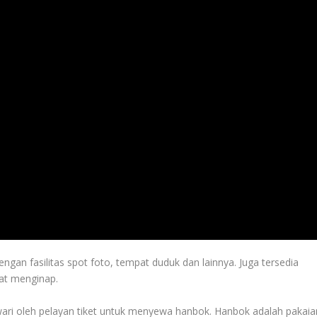
 dengan fasilitas spot foto, tempat duduk dan lainnya. Juga tersedia
pat menginap.
awari oleh pelayan tiket untuk menyewa hanbok. Hanbok adalah pakaia