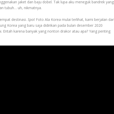
nggenakan jaket dan baju dobel. Tak lupa aku meneguk bandrek yang
an tubuh… uh, nikmatnya.
tempat destinasi.
Spot
Foto Ala Korea mulai terlihat, kami berjalan dar
mpung Korea yang baru saja didirikan pada bulan desember 2020
ni. Entah karena banyak yang nonton drakor atau apa? Yang penting