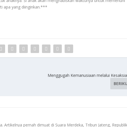
 untuk anaknya. Si anak akan menghabiskan waktunya untuk memenuhi
ti apa yang diinginkan.***
Menggugah Kemanusiaan melalui Kesaksia
BERIK
a. Artikelnya pernah dimuat di Suara Merdeka, Tribun Jateng, Republi