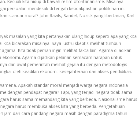
an. Kecuali kita hidup di bawah rezim otoritarianisme. Misalnya
agai persoalan mendesak di tengah ketidakpastian politik hari ini.
ikan standar moral? John Rawls, Sandel, Nozick yang libertarian, Karl
nyak masalah yang kita pertanyakan ulang hidup seperti apa yang kita
i kita bicarakan misalnya. Saya justru skeptis melihat tumbuh
 agama. Kita tidak pernah ingin melihat fakta lain. Agama dijadikan
ra ekonomi. Agama dijadikan pelarian semacam harapan untuk
nya dari awal pemerintah melihat gejala itu dengan metodologis
angkal oleh keadilan ekonomi: kesejahteraan dan akses pendidikan.
n Wamena. Apakah standar moral menjadi warga negara Indonesia
sme dengan pendapat negara? Tapi, yang terjadi negara tidak sama
ara harus sama memandang kita yang berbeda. Nasionalisme haru
a negara harus membuka akses kita yang berbeda. Pengetahuan
24 jam dan cara pandang negara masih dengan paradigma tahun