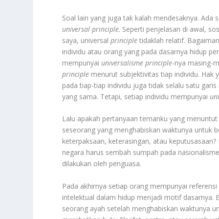
Soal lain yang juga tak kalah mendesaknya. Ada
universal
principle
. Seperti penjelasan di awal,
saya, universal
principle
tidaklah relatif. Bagaim
individu atau orang yang pada dasarnya hidup pe
mempunyai
universalisme
principle
-nya masing-ma
principle
menurut subjektivitas tiap individu. Hak
pada tiap-tiap individu juga tidak selalu satu gar
yang sama. Tetapi, setiap individu mempunyai
un
Lalu apakah pertanyaan temanku yang menuntut
seseorang yang menghabiskan waktunya untuk bek
keterpaksaan, keterasingan, atau keputusasaan? 
negara harus sembah sumpah pada nasionalisme, 
dilakukan oleh penguasa.
Pada akhirnya setiap orang mempunyai referensi 
intelektual dalam hidup menjadi motif dasarnya. 
seorang ayah setelah menghabiskan waktunya unt