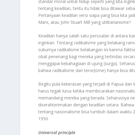
standar moral untuk hidup seperti yang kita ingink
tentang keadilan, tentu itu tidak bisa ditawar seb
Pertanyaan keadilan versi siapa yang bisa kita jad
Marx, atau John Stuart Mill yang utilitarianisme?
Keadilan hanya salah satu persoalan di antara ba
inginkan. Tentang radikalisme yang belakang rama
suburnya radikalisme belakangan ini karena faktor
obat penenang bagi mereka yang tertindas seca
menggapai kebahagiaan di ujung (surga). Seharus
bahwa radikalisme dan teror(isme) hanya bisa dit
Begitu pula kekerasan yang terjadi di Papua da
harus tegak lurus ketika membicarakan nasionali
memandang mereka yang berada. Seharusnya neg
diserahterimakan dengan keadilan setara. Bahw
tentang nasionalisme bisa tumbuh dalam waktu 
1950.
Universal principle