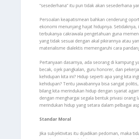
“sesederhana” itu pun tidak akan sesederhana ya
Persoalan keapatismean bahkan cenderung oportun
ekonomi menunjang hajat hidupnya. Setidaknya, 
terbukanya cakrawala pengetahuan guna memenuhi
yang tidak sesuai dengan akal pikirannya atau yang
materialisme dialektis memengaruhi cara panda
Pertanyaan dasarnya, ada seorang di kampung ya
becak, ojek pangkalan, guru honorer, dan pekerj
kehidupan kita ini? Hidup seperti apa yang kita 
kehidupan? Tentu jawabannya bisa sangat politis, 
bilang kita merindukan hidup dengan syariat agam
dengan menghargai segala bentuk privasi orang l
merindukan hidup yang setara dalam pelbagai asp
Standar Moral
Jika subjektivitas itu dijadikan pedoman, maka t