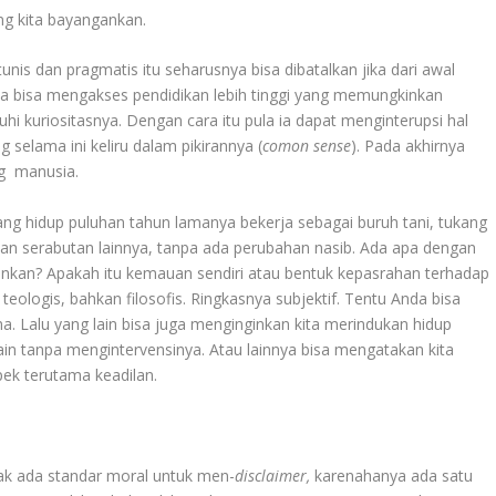
ng kita bayangankan.
is dan pragmatis itu seharusnya bisa dibatalkan jika dari awal
ia bisa mengakses pendidikan lebih tinggi yang memungkinkan
 kuriositasnya. Dengan cara itu pula ia dapat menginterupsi hal
 selama ini keliru dalam pikirannya (
comon
sense
). Pada akhirnya
ng manusia.
ng hidup puluhan tahun lamanya bekerja sebagai buruh tani, tukang
aan serabutan lainnya, tanpa ada perubahan nasib. Ada apa dengan
inginkan? Apakah itu kemauan sendiri atau bentuk kepasrahan terhadap
teologis, bahkan filosofis. Ringkasnya subjektif. Tentu Anda bisa
a. Lalu yang lain bisa juga menginginkan kita merindukan hidup
ain tanpa mengintervensinya. Atau lainnya bisa mengatakan kita
ek terutama keadilan.
idak ada standar moral untuk men-
disclaimer,
karenahanya ada satu