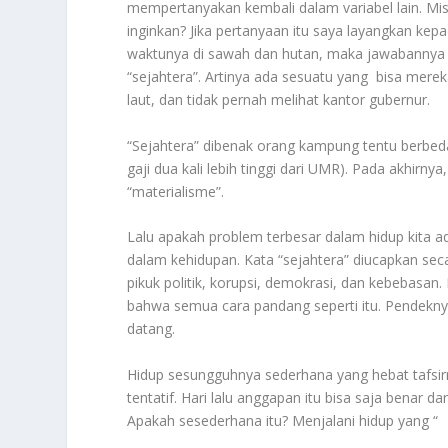
mempertanyakan kembali dalam variabel lain. Misa
inginkan? Jika pertanyaan itu saya layangkan ke
waktunya di sawah dan hutan, maka jawabannya 
“sejahtera”. Artinya ada sesuatu yang bisa merek
laut, dan tidak pernah melihat kantor gubernur.
“Sejahtera” dibenak orang kampung tentu berbed
gaji dua kali lebih tinggi dari UMR). Pada akhirn
“materialisme”.
Lalu apakah problem terbesar dalam hidup kita a
dalam kehidupan. Kata “sejahtera” diucapkan seca
pikuk politik, korupsi, demokrasi, dan kebebasan
bahwa semua cara pandang seperti itu. Pendeknya,
datang.
Hidup sesungguhnya sederhana yang hebat tafsir
tentatif. Hari lalu anggapan itu bisa saja benar da
Apakah sesederhana itu? Menjalani hidup yang “