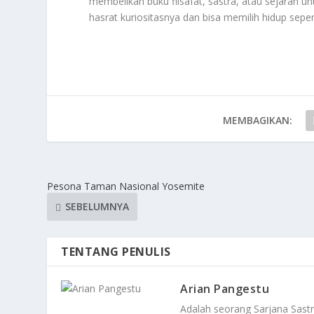
membelikan buku filsafat, sastra, atau sejarah
hasrat kuriositasnya dan bisa memilih hidup seper
MEMBAGIKAN:
Pesona Taman Nasional Yosemite
SEBELUMNYA
TENTANG PENULIS
Arian Pangestu
Adalah seorang Sarjana Sastr