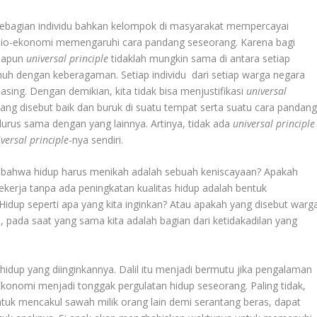
 sebagian individu bahkan kelompok di masyarakat mempercayai
 sosio-ekonomi memengaruhi cara pandang seseorang. Karena bagi
anapun
universal
principle
tidaklah mungkin sama di antara setiap
nuh dengan keberagaman. Setiap individu dari setiap warga negara
sing. Dengan demikian, kita tidak bisa menjustifikasi
universal
 yang disebut baik dan buruk di suatu tempat serta suatu cara pandan
is lurus sama dengan yang lainnya. Artinya, tidak ada
universal
principle
iversal
principle
-nya sendiri.
 bahwa hidup harus menikah adalah sebuah keniscayaan? Apakah
erja tanpa ada peningkatan kualitas hidup adalah bentuk
Hidup seperti apa yang kita inginkan? Atau apakah yang disebut warg
pada saat yang sama kita adalah bagian dari ketidakadilan yang
hidup yang diinginkannya. Dalil itu menjadi bermutu jika pengalaman
Ekonomi menjadi tonggak pergulatan hidup seseorang. Paling tidak,
uk mencakul sawah milik orang lain demi serantang beras, dapat