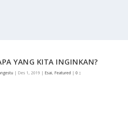
APA YANG KITA INGINKAN?
angestu
|
Des 1, 2019
|
Esai
,
Featured
|
0