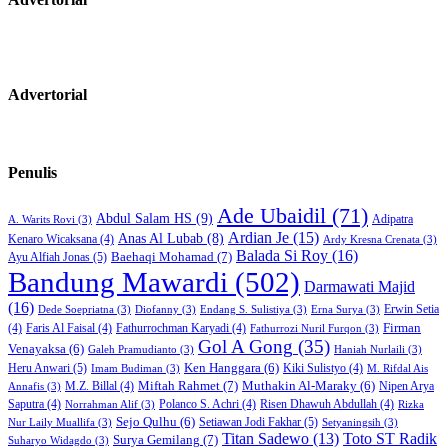
Advertorial
Penulis
Ade Ubaidil
(71)
Abdul Salam HS
(9)
Adipatra
A. Warits Rovi
(3)
Ardian Je
(15)
Anas Al Lubab
(8)
Kenaro Wicaksana
(4)
Ardy Kresna Crenata
(3)
Balada Si Roy
(16)
Baehaqi Mohamad
(7)
Ayu Alfiah Jonas
(5)
Bandung Mawardi
(502)
Darmawati Majid
(16)
Erwin Setia
Dede Soepriatna
(3)
Diofanny
(3)
Endang S. Sulistiya
(3)
Erna Surya
(3)
Firman
(4)
Faris Al Faisal
(4)
Fathurrochman Karyadi
(4)
Fathurrozi Nuril Furqon
(3)
Gol A Gong
(35)
Venayaksa
(6)
Galeh Pramudianto
(3)
Haniah Nurlaili
(3)
Heru Anwari
(5)
Ken Hanggara
(6)
Kiki Sulistyo
(4)
Imam Budiman
(3)
M. Rifdal Ais
Miftah Rahmet
(7)
Muthakin Al-Maraky
(6)
M.Z. Billal
(4)
Nipen Arya
Annafis
(3)
Saputra
(4)
Polanco S. Achri
(4)
Risen Dhawuh Abdullah
(4)
Norrahman Alif
(3)
Rizka
Sejo Qulhu
(6)
Setiawan Jodi Fakhar
(5)
Nur Laily Muallifa
(3)
Setyaningsih
(3)
Titan Sadewo
(13)
Toto ST Radik
Surya Gemilang
(7)
Suharyo Widagdo
(3)