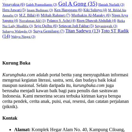
Gol A Gong
(35)
Venayaksa
(6)
Galeh Pramudianto
(3)
Haniah Nurlaili
(3)
Heru Anwari
(5)
Ken Hanggara
(6)
Kiki Sulistyo
(4)
Imam Budiman
(3)
M. Rifdal Ais
Miftah Rahmet
(7)
Muthakin Al-Maraky
(6)
M.Z. Billal
(4)
Nipen Arya
Annafis
(3)
Saputra
(4)
Polanco S. Achri
(4)
Risen Dhawuh Abdullah
(4)
Norrahman Alif
(3)
Rizka
Sejo Qulhu
(6)
Setiawan Jodi Fakhar
(5)
Nur Laily Muallifa
(3)
Setyaningsih
(3)
Titan Sadewo
(13)
Toto ST Radik
Surya Gemilang
(7)
Suharyo Widagdo
(3)
(14)
Wahyu Ningsi
(3)
Kurung Buka
Kurungbuka.com
adalah portal berita yang menyuguhkan informasi
mengenai kegiatan literasi, sastra, seni, dan budaya baik lokal
maupun nasional. Selain daripada itu,
kurungbuka.com
juga
berusaha menjadi kawan baik bagi para penulis dan sastrawan
Indonesia. Kami menerima secara terbuka kiriman karya berupa
cerita pendek, cerita anak, puisi, esai, resensi, dan catatan perjalanan
(piknik).
Kontak
Alamat:
Komplek Hegar Alam No. 40, Kampung Ciloang,