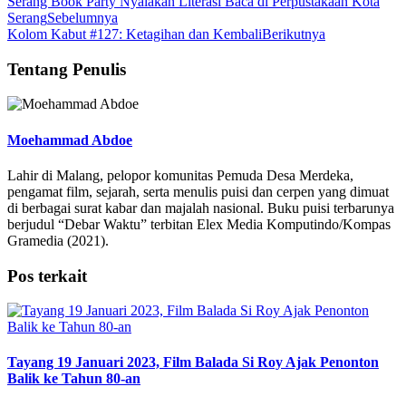
Serang Book Party Nyalakan Literasi Baca di Perpustakaan Kota
Serang
Sebelumnya
Kolom Kabut #127: Ketagihan dan Kembali
Berikutnya
Tentang Penulis
Moehammad Abdoe
Lahir di Malang, pelopor komunitas Pemuda Desa Merdeka,
pengamat film, sejarah, serta menulis puisi dan cerpen yang dimuat
di berbagai surat kabar dan majalah nasional. Buku puisi terbarunya
berjudul “Debar Waktu” terbitan Elex Media Komputindo/Kompas
Gramedia (2021).
Pos terkait
Tayang 19 Januari 2023, Film Balada Si Roy Ajak Penonton
Balik ke Tahun 80-an