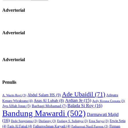
Advertorial
Advertorial
Advertorial
Penulis
Ade Ubaidil
(71)
Abdul Salam HS
(9)
Adipatra
A. Warits Rovi
(3)
Ardian Je
(15)
Anas Al Lubab
(8)
Kenaro Wicaksana
(4)
Ardy Kresna Crenata
(3)
Balada Si Roy
(16)
Baehaqi Mohamad
(7)
Ayu Alfiah Jonas
(5)
Bandung Mawardi
(502)
Darmawati Majid
(16)
Erwin Setia
Dede Soepriatna
(3)
Diofanny
(3)
Endang S. Sulistiya
(3)
Erna Surya
(3)
Firman
(4)
Faris Al Faisal
(4)
Fathurrochman Karyadi
(4)
Fathurrozi Nuril Furqon
(3)