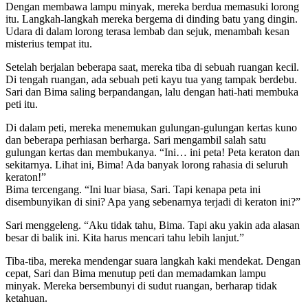
Dengan membawa lampu minyak, mereka berdua memasuki lorong
itu. Langkah-langkah mereka bergema di dinding batu yang dingin.
Udara di dalam lorong terasa lembab dan sejuk, menambah kesan
misterius tempat itu.
Setelah berjalan beberapa saat, mereka tiba di sebuah ruangan kecil.
Di tengah ruangan, ada sebuah peti kayu tua yang tampak berdebu.
Sari dan Bima saling berpandangan, lalu dengan hati-hati membuka
peti itu.
Di dalam peti, mereka menemukan gulungan-gulungan kertas kuno
dan beberapa perhiasan berharga. Sari mengambil salah satu
gulungan kertas dan membukanya. “Ini… ini peta! Peta keraton dan
sekitarnya. Lihat ini, Bima! Ada banyak lorong rahasia di seluruh
keraton!”
Bima tercengang. “Ini luar biasa, Sari. Tapi kenapa peta ini
disembunyikan di sini? Apa yang sebenarnya terjadi di keraton ini?”
Sari menggeleng. “Aku tidak tahu, Bima. Tapi aku yakin ada alasan
besar di balik ini. Kita harus mencari tahu lebih lanjut.”
Tiba-tiba, mereka mendengar suara langkah kaki mendekat. Dengan
cepat, Sari dan Bima menutup peti dan memadamkan lampu
minyak. Mereka bersembunyi di sudut ruangan, berharap tidak
ketahuan.