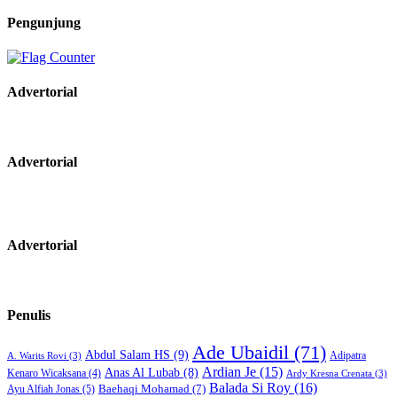
Pengunjung
Advertorial
Advertorial
Advertorial
Penulis
Ade Ubaidil
(71)
Abdul Salam HS
(9)
Adipatra
A. Warits Rovi
(3)
Ardian Je
(15)
Anas Al Lubab
(8)
Kenaro Wicaksana
(4)
Ardy Kresna Crenata
(3)
Balada Si Roy
(16)
Baehaqi Mohamad
(7)
Ayu Alfiah Jonas
(5)