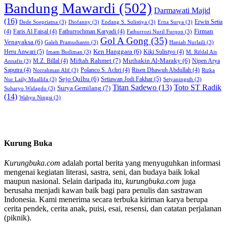
Bandung Mawardi
(502)
Darmawati Majid
(16)
Erwin Setia
Dede Soepriatna
(3)
Diofanny
(3)
Endang S. Sulistiya
(3)
Erna Surya
(3)
Firman
(4)
Faris Al Faisal
(4)
Fathurrochman Karyadi
(4)
Fathurrozi Nuril Furqon
(3)
Gol A Gong
(35)
Venayaksa
(6)
Galeh Pramudianto
(3)
Haniah Nurlaili
(3)
Heru Anwari
(5)
Ken Hanggara
(6)
Kiki Sulistyo
(4)
Imam Budiman
(3)
M. Rifdal Ais
Miftah Rahmet
(7)
Muthakin Al-Maraky
(6)
M.Z. Billal
(4)
Nipen Arya
Annafis
(3)
Saputra
(4)
Polanco S. Achri
(4)
Risen Dhawuh Abdullah
(4)
Norrahman Alif
(3)
Rizka
Sejo Qulhu
(6)
Setiawan Jodi Fakhar
(5)
Nur Laily Muallifa
(3)
Setyaningsih
(3)
Titan Sadewo
(13)
Toto ST Radik
Surya Gemilang
(7)
Suharyo Widagdo
(3)
(14)
Wahyu Ningsi
(3)
Kurung Buka
Kurungbuka.com
adalah portal berita yang menyuguhkan informasi
mengenai kegiatan literasi, sastra, seni, dan budaya baik lokal
maupun nasional. Selain daripada itu,
kurungbuka.com
juga
berusaha menjadi kawan baik bagi para penulis dan sastrawan
Indonesia. Kami menerima secara terbuka kiriman karya berupa
cerita pendek, cerita anak, puisi, esai, resensi, dan catatan perjalanan
(piknik).