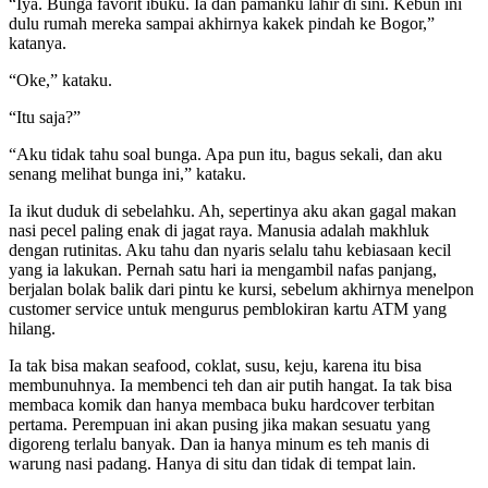
“Iya. Bunga favorit ibuku. Ia dan pamanku lahir di sini. Kebun ini
dulu rumah mereka sampai akhirnya kakek pindah ke Bogor,”
katanya.
“Oke,” kataku.
“Itu saja?”
“Aku tidak tahu soal bunga. Apa pun itu, bagus sekali, dan aku
senang melihat bunga ini,” kataku.
Ia ikut duduk di sebelahku. Ah, sepertinya aku akan gagal makan
nasi pecel paling enak di jagat raya. Manusia adalah makhluk
dengan rutinitas. Aku tahu dan nyaris selalu tahu kebiasaan kecil
yang ia lakukan. Pernah satu hari ia mengambil nafas panjang,
berjalan bolak balik dari pintu ke kursi, sebelum akhirnya menelpon
customer service untuk mengurus pemblokiran kartu ATM yang
hilang.
Ia tak bisa makan seafood, coklat, susu, keju, karena itu bisa
membunuhnya. Ia membenci teh dan air putih hangat. Ia tak bisa
membaca komik dan hanya membaca buku hardcover terbitan
pertama. Perempuan ini akan pusing jika makan sesuatu yang
digoreng terlalu banyak. Dan ia hanya minum es teh manis di
warung nasi padang. Hanya di situ dan tidak di tempat lain.