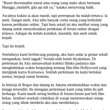
“Buset diceramahin moral ama orang yang make akun bernama
Mangga_muda69, gila aja nih ya,” kataku menyerang balik.
Awalnya kukira ia akan marah, tapi perempuan itu malah tertawa. Ia
aneh. Sangat aneh. Aku tahu banyak cerita orang yang berkelahi
karena pertikaian online. Tapi baru sekali ini aku melihat orang yang
datang untuk menyelesaikan pertikaian di forum online dengan
tertawa. Adegan itu terlalu komikal, mustahil, dan aneh untuk
terjadi.
Tapi itu terjadi.
Setelahnya kami berbincang panjang, aku baru sadar ia gemar sekali
mengatakan, betul nggak? Seolah-olah butuh diyakinkan. Di
pertemuan itu Aku menawarkan koleksi filmku padanya dan
menghabiskan waktu bergunjing tentang film-film Hollywood yang
menjiplak karya Kurosawa. Setelah pertemuan itu kami bertukar
nomor, berjanji untuk bertemu.
Ia bekerja di Bogor dan datang ke Jakarta membutuhkan waktu dan
tenaga tersendiri. Itu mengapa pertemuan kami yang intim itu jadi
berharga. Kami masih sering bertikai di forum-forum jual beli film
bekas. Sembari sesekali cekikikan di wasap menertawakan orang-
orang yang sibuk membela aku atau membelanya.