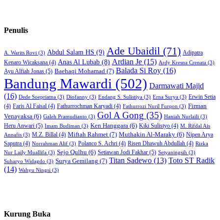
Penulis
Ade Ubaidil
(71)
Abdul Salam HS
(9)
Adipatra
A. Warits Rovi
(3)
Ardian Je
(15)
Anas Al Lubab
(8)
Kenaro Wicaksana
(4)
Ardy Kresna Crenata
(3)
Balada Si Roy
(16)
Baehaqi Mohamad
(7)
Ayu Alfiah Jonas
(5)
Bandung Mawardi
(502)
Darmawati Majid
(16)
Erwin Setia
Dede Soepriatna
(3)
Diofanny
(3)
Endang S. Sulistiya
(3)
Erna Surya
(3)
Firman
(4)
Faris Al Faisal
(4)
Fathurrochman Karyadi
(4)
Fathurrozi Nuril Furqon
(3)
Gol A Gong
(35)
Venayaksa
(6)
Galeh Pramudianto
(3)
Haniah Nurlaili
(3)
Heru Anwari
(5)
Ken Hanggara
(6)
Kiki Sulistyo
(4)
Imam Budiman
(3)
M. Rifdal Ais
Miftah Rahmet
(7)
Muthakin Al-Maraky
(6)
M.Z. Billal
(4)
Nipen Arya
Annafis
(3)
Saputra
(4)
Polanco S. Achri
(4)
Risen Dhawuh Abdullah
(4)
Norrahman Alif
(3)
Rizka
Sejo Qulhu
(6)
Setiawan Jodi Fakhar
(5)
Nur Laily Muallifa
(3)
Setyaningsih
(3)
Titan Sadewo
(13)
Toto ST Radik
Surya Gemilang
(7)
Suharyo Widagdo
(3)
(14)
Wahyu Ningsi
(3)
Kurung Buka