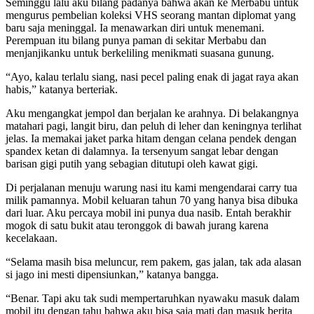
Seminggu lalu aku bilang padanya bahwa akan ke Merbabu untuk
mengurus pembelian koleksi VHS seorang mantan diplomat yang
baru saja meninggal. Ia menawarkan diri untuk menemani.
Perempuan itu bilang punya paman di sekitar Merbabu dan
menjanjikanku untuk berkeliling menikmati suasana gunung.
“Ayo, kalau terlalu siang, nasi pecel paling enak di jagat raya akan
habis,” katanya berteriak.
Aku mengangkat jempol dan berjalan ke arahnya. Di belakangnya
matahari pagi, langit biru, dan peluh di leher dan keningnya terlihat
jelas. Ia memakai jaket parka hitam dengan celana pendek dengan
spandex ketan di dalamnya. Ia tersenyum sangat lebar dengan
barisan gigi putih yang sebagian ditutupi oleh kawat gigi.
Di perjalanan menuju warung nasi itu kami mengendarai carry tua
milik pamannya. Mobil keluaran tahun 70 yang hanya bisa dibuka
dari luar. Aku percaya mobil ini punya dua nasib. Entah berakhir
mogok di satu bukit atau teronggok di bawah jurang karena
kecelakaan.
“Selama masih bisa meluncur, rem pakem, gas jalan, tak ada alasan
si jago ini mesti dipensiunkan,” katanya bangga.
“Benar. Tapi aku tak sudi mempertaruhkan nyawaku masuk dalam
mobil itu dengan tahu bahwa aku bisa saja mati dan masuk berita