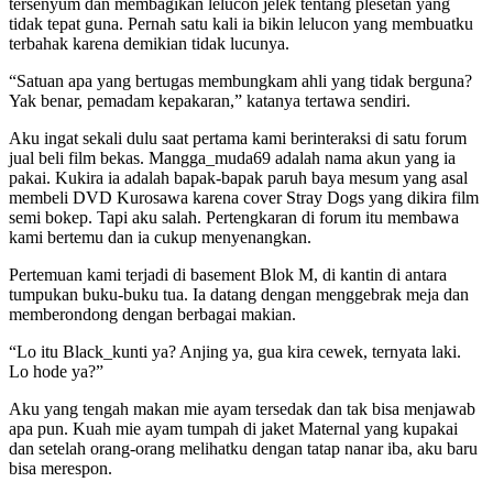
tersenyum dan membagikan lelucon jelek tentang plesetan yang
tidak tepat guna. Pernah satu kali ia bikin lelucon yang membuatku
terbahak karena demikian tidak lucunya.
“Satuan apa yang bertugas membungkam ahli yang tidak berguna?
Yak benar, pemadam kepakaran,” katanya tertawa sendiri.
Aku ingat sekali dulu saat pertama kami berinteraksi di satu forum
jual beli film bekas. Mangga_muda69 adalah nama akun yang ia
pakai. Kukira ia adalah bapak-bapak paruh baya mesum yang asal
membeli DVD Kurosawa karena cover Stray Dogs yang dikira film
semi bokep. Tapi aku salah. Pertengkaran di forum itu membawa
kami bertemu dan ia cukup menyenangkan.
Pertemuan kami terjadi di basement Blok M, di kantin di antara
tumpukan buku-buku tua. Ia datang dengan menggebrak meja dan
memberondong dengan berbagai makian.
“Lo itu Black_kunti ya? Anjing ya, gua kira cewek, ternyata laki.
Lo hode ya?”
Aku yang tengah makan mie ayam tersedak dan tak bisa menjawab
apa pun. Kuah mie ayam tumpah di jaket Maternal yang kupakai
dan setelah orang-orang melihatku dengan tatap nanar iba, aku baru
bisa merespon.