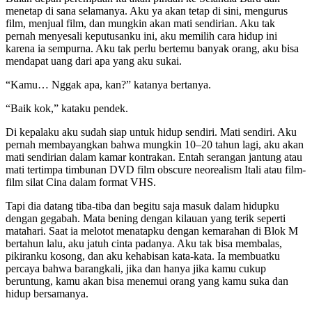
menetap di sana selamanya. Aku ya akan tetap di sini, mengurus
film, menjual film, dan mungkin akan mati sendirian. Aku tak
pernah menyesali keputusanku ini, aku memilih cara hidup ini
karena ia sempurna. Aku tak perlu bertemu banyak orang, aku bisa
mendapat uang dari apa yang aku sukai.
“Kamu… Nggak apa, kan?” katanya bertanya.
“Baik kok,” kataku pendek.
Di kepalaku aku sudah siap untuk hidup sendiri. Mati sendiri. Aku
pernah membayangkan bahwa mungkin 10–20 tahun lagi, aku akan
mati sendirian dalam kamar kontrakan. Entah serangan jantung atau
mati tertimpa timbunan DVD film obscure neorealism Itali atau film-
film silat Cina dalam format VHS.
Tapi dia datang tiba-tiba dan begitu saja masuk dalam hidupku
dengan gegabah. Mata bening dengan kilauan yang terik seperti
matahari. Saat ia melotot menatapku dengan kemarahan di Blok M
bertahun lalu, aku jatuh cinta padanya. Aku tak bisa membalas,
pikiranku kosong, dan aku kehabisan kata-kata. Ia membuatku
percaya bahwa barangkali, jika dan hanya jika kamu cukup
beruntung, kamu akan bisa menemui orang yang kamu suka dan
hidup bersamanya.