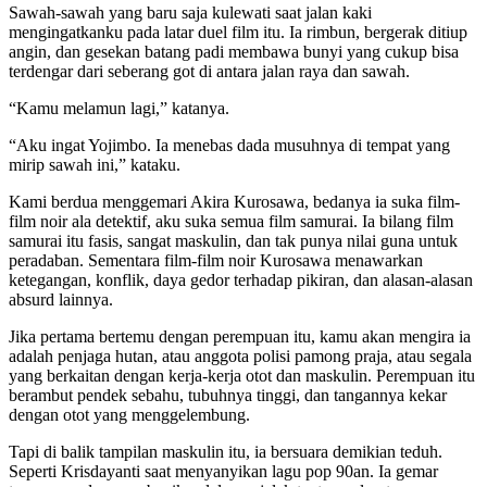
Sawah-sawah yang baru saja kulewati saat jalan kaki
mengingatkanku pada latar duel film itu. Ia rimbun, bergerak ditiup
angin, dan gesekan batang padi membawa bunyi yang cukup bisa
terdengar dari seberang got di antara jalan raya dan sawah.
“Kamu melamun lagi,” katanya.
“Aku ingat Yojimbo. Ia menebas dada musuhnya di tempat yang
mirip sawah ini,” kataku.
Kami berdua menggemari Akira Kurosawa, bedanya ia suka film-
film noir ala detektif, aku suka semua film samurai. Ia bilang film
samurai itu fasis, sangat maskulin, dan tak punya nilai guna untuk
peradaban. Sementara film-film noir Kurosawa menawarkan
ketegangan, konflik, daya gedor terhadap pikiran, dan alasan-alasan
absurd lainnya.
Jika pertama bertemu dengan perempuan itu, kamu akan mengira ia
adalah penjaga hutan, atau anggota polisi pamong praja, atau segala
yang berkaitan dengan kerja-kerja otot dan maskulin. Perempuan itu
berambut pendek sebahu, tubuhnya tinggi, dan tangannya kekar
dengan otot yang menggelembung.
Tapi di balik tampilan maskulin itu, ia bersuara demikian teduh.
Seperti Krisdayanti saat menyanyikan lagu pop 90an. Ia gemar