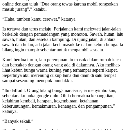
online dengan tajuk “Dua orang tewas karena mobil rongsokan
masuk jurang”,” kataku.
“Haha, tumben kamu cerewet,” katanya.
Ia tertawa dan terus melaju. Perjalanan kami melewati jalan-jalan
berkelok dengan pemandangan yang monoton. Sawah, hutan, lalu
sawah, hutan, dan sesekali kampung. Di ujung jalan, di antara
sawah dan hutan, ada jalan kecil masuk ke dalam kebun bunga. Ia
bilang ingin mampir sebentar untuk mengambil sesuatu.
Kami berdua turun, lalu perempuan itu masuk dalam rumah kaca
dan bercakap dengan orang yang ada di dalamnya. Aku melihat-
lihat kebun bunga warna kuning yang terhampar seperti karpet.
Sepertinya aku merenung cukup lama dan diam di satu tempat
sampai seseorang menepuk pundakku.
“Itu daffodil. Orang bilang bunga narcissus, ia menyimbolkan,
sebentar aku buka google dulu. Oh ia bermakna kebangkitan,
kelahiran kembali, harapan, kegembiraan, ketahanan,
keberuntungan, kemakmuran, kenangan, dan pengampunan,”
katanya.
“Banyak sekali.”