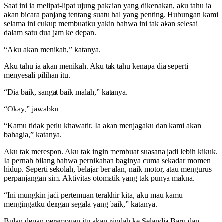
Saat ini ia melipat-lipat ujung pakaian yang dikenakan, aku tahu ia
akan bicara panjang tentang suatu hal yang penting. Hubungan kami
selama ini cukup membuatku yakin bahwa ini tak akan selesai
dalam satu dua jam ke depan.
“Aku akan menikah,” katanya.
Aku tahu ia akan menikah. Aku tak tahu kenapa dia seperti
menyesali pilihan itu.
“Dia baik, sangat baik malah,” katanya.
“Okay,” jawabku.
“Kamu tidak perlu khawatir. Ia akan menjagaku dan kami akan
bahagia,” katanya.
Aku tak merespon. Aku tak ingin membuat suasana jadi lebih kikuk.
Ia pernah bilang bahwa pernikahan baginya cuma sekadar momen
hidup. Seperti sekolah, belajar berjalan, naik motor, atau mengurus
perpanjangan sim. Aktivitas otomatik yang tak punya makna.
“Ini mungkin jadi pertemuan terakhir kita, aku mau kamu
mengingatku dengan segala yang baik,” katanya.
Bulan depan perempuan itu akan pindah ke Selandia Baru dan