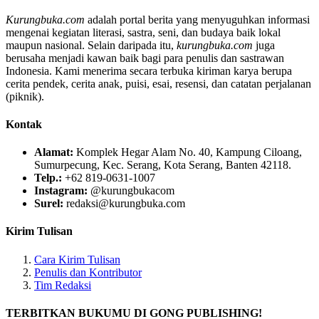
Kurungbuka.com
adalah portal berita yang menyuguhkan informasi
mengenai kegiatan literasi, sastra, seni, dan budaya baik lokal
maupun nasional. Selain daripada itu,
kurungbuka.com
juga
berusaha menjadi kawan baik bagi para penulis dan sastrawan
Indonesia. Kami menerima secara terbuka kiriman karya berupa
cerita pendek, cerita anak, puisi, esai, resensi, dan catatan perjalanan
(piknik).
Kontak
Alamat:
Komplek Hegar Alam No. 40, Kampung Ciloang,
Sumurpecung, Kec. Serang, Kota Serang, Banten 42118.
Telp.:
+62 819-0631-1007
Instagram:
@kurungbukacom
Surel:
redaksi@kurungbuka.com
Kirim Tulisan
Cara Kirim Tulisan
Penulis dan Kontributor
Tim Redaksi
TERBITKAN BUKUMU DI GONG PUBLISHING!