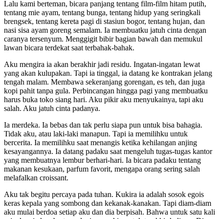
Lalu kami berteman, bicara panjang tentang film-film hitam putih,
tentang mie ayam, tentang bunga, tentang hidup yang seringkali
brengsek, tentang kereta pagi di stasiun bogor, tentang hujan, dan
nasi sisa ayam goreng semalam. Ia membuatku jatuh cinta dengan
caranya tersenyum. Menggigit bibir bagian bawah dan memukul
lawan bicara terdekat saat terbahak-bahak.
Aku mengira ia akan berakhir jadi residu. Ingatan-ingatan lewat
yang akan kulupakan. Tapi ia tinggal, ia datang ke kontrakan jelang
tengah malam. Membawa sekeranjang gorengan, es teh, dan juga
kopi pahit tanpa gula. Perbincangan hingga pagi yang membuatku
harus buka toko siang hari. Aku pikir aku menyukainya, tapi aku
salah. Aku jatuh cinta padanya.
Ia merdeka. Ia bebas dan tak perlu siapa pun untuk bisa bahagia.
Tidak aku, atau laki-laki manapun. Tapi ia memilihku untuk
bercerita. Ia memilihku saat menangis ketika kehilangan anjing
kesayangannya. Ia datang padaku saat mengeluh tugas-tugas kantor
yang membuatnya lembur berhari-hari. Ia bicara padaku tentang
makanan kesukaan, parfum favorit, mengapa orang sering salah
melafalkan croissant.
Aku tak begitu percaya pada tuhan. Kukira ia adalah sosok egois
keras kepala yang sombong dan kekanak-kanakan. Tapi diam-diam
aku mulai berdoa setiap aku dan dia berpisah. Bahwa untuk satu kali