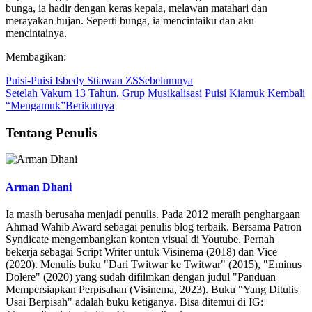
bunga, ia hadir dengan keras kepala, melawan matahari dan
merayakan hujan. Seperti bunga, ia mencintaiku dan aku
mencintainya.
Membagikan:
Puisi-Puisi Isbedy Stiawan ZS
Sebelumnya
Setelah Vakum 13 Tahun, Grup Musikalisasi Puisi Kiamuk Kembali
“Mengamuk”
Berikutnya
Tentang Penulis
Arman Dhani
Ia masih berusaha menjadi penulis. Pada 2012 meraih penghargaan
Ahmad Wahib Award sebagai penulis blog terbaik. Bersama Patron
Syndicate mengembangkan konten visual di Youtube. Pernah
bekerja sebagai Script Writer untuk Visinema (2018) dan Vice
(2020). Menulis buku "Dari Twitwar ke Twitwar" (2015), "Eminus
Dolere" (2020) yang sudah difilmkan dengan judul "Panduan
Mempersiapkan Perpisahan (Visinema, 2023). Buku "Yang Ditulis
Usai Berpisah" adalah buku ketiganya. Bisa ditemui di IG: