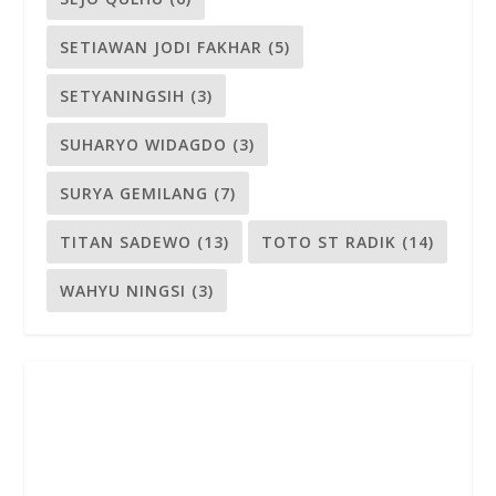
Tim Redaksi
TERBITKAN BUKUMU DI GONG PUBLISHING!
2018 ©
| Privacy Policy
Kurung Buka