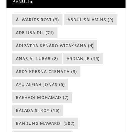
SETYANINGSIH
(3)
SUHARYO WIDAGDO
(3)
SURYA GEMILANG
(7)
TITAN SADEWO
(13)
TOTO ST RADIK
(14)
WAHYU NINGSI
(3)