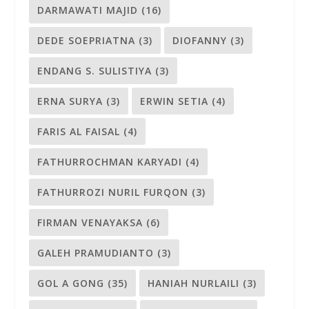
KURUNG BUKA
Kurungbuka.com
adalah portal berita yang menyuguhkan
informasi mengenai kegiatan literasi, sastra, seni, dan budaya
baik lokal maupun nasional. Selain daripada itu,
kurungbuka.com
juga berusaha menjadi kawan baik bagi para
penulis dan sastrawan Indonesia. Kami menerima secara
terbuka kiriman karya berupa cerita pendek, cerita anak, puisi,
esai, resensi, dan catatan perjalanan (piknik).
KONTAK