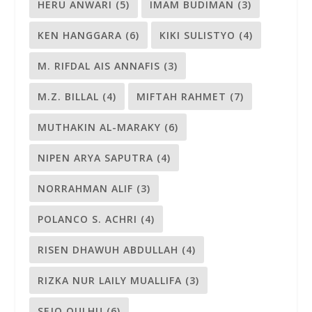
Alamat:
Komplek Hegar Alam No. 40, Kampung Ciloang,
Sumurpecung, Kec. Serang, Kota Serang, Banten 42118.
Telp.:
+62 819-0631-1007
Instagram:
@kurungbukacom
Surel:
redaksi@kurungbuka.com
KIRIM TULISAN
Cara Kirim Tulisan
Penulis dan Kontributor