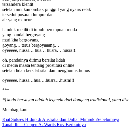
tersandera klentit
setelah amukan ombak pinggul yang nyaris retak
tersedot pusaran lumpur dan
air yang mancur
handuk melilit di tubuh perempuan muda
yang pandai bergoyang
mari kita bergoyang
goyang… terus bergoyaaang…
oyeeeee, husss… hus… husra… husra!!!
oh, pandainya dirimu bersilat lidah
di media massa tentang prostitusi online
setelah lidah bersilat-silat dan menghunus-hunus
oyeeeee, husss…hus….husra…husra!!!
***
*) kuda bersayap adalah legenda dari dongeng tradisional, yang di
Membagikan:
Kiat Sukses Hidup di Australia dan Daftar Mimpiku
Sebelumnya
Tanah Ihi – Cerpen A. Warits Rovi
Berikutnya