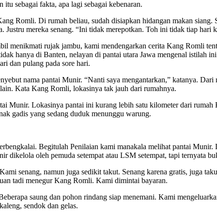
tu sebagai fakta, apa lagi sebagai kebenaran.
ang Romli. Di rumah beliau, sudah disiapkan hidangan makan siang. S
tru mereka senang. “Ini tidak merepotkan. Toh ini tidak tiap hari ka
l menikmati rujak jambu, kami mendengarkan cerita Kang Romli tentan
idak hanya di Banten, nelayan di pantai utara Jawa mengenal istilah in
ri dan pulang pada sore hari.
ebut nama pantai Munir. “Nanti saya mengantarkan,” katanya. Dari nam
lain. Kata Kang Romli, lokasinya tak jauh dari rumahnya.
 Munir. Lokasinya pantai ini kurang lebih satu kilometer dari rumah 
ua anak gadis yang sedang duduk menunggu warung.
erbengkalai. Begitulah Penilaian kami manakala melihat pantai Munir. D
ir dikelola oleh pemuda setempat atau LSM setempat, tapi ternyata bu
Kami senang, namun juga sedikit takut. Senang karena gratis, juga taku
uan tadi menegur Kang Romli. Kami dimintai bayaran.
. Beberapa saung dan pohon rindang siap menemani. Kami mengeluarka
kaleng, sendok dan gelas.