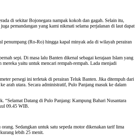
rada di sekitar Bojonegara nampak kokoh dan gagah. Selain itu,
a juga pemandangan yang kami nikmati selama perjalanan di laut dapat
apal penumpang (Ro-Ro) hingga kapal minyak ada di wilayah perairan
pernah sepi. Di masa lalu Banten dikenal sebagai kerajaan Islam yang
uan mereka yaitu untuk mencari rempah-rempah. Lada menjadi
meter persegi ini terletak di perairan Teluk Banten. Jika ditempuh dari
e arah utara. Secara administratif, Pulo Panjang masuk ke dalam
k. “Selamat Datang di Pulo Panjang: Kampung Bahari Nusantara
ukul 09.45 WIB.
u orang. Sedangkan untuk satu sepeda motor dikenakan tarif lima
kurang lebih 25 menit.