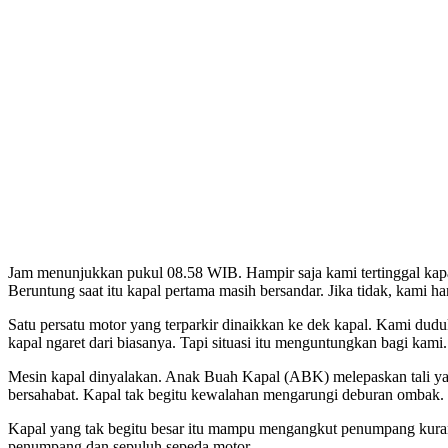
Jam menunjukkan pukul 08.58 WIB. Hampir saja kami tertinggal kap
Beruntung saat itu kapal pertama masih bersandar. Jika tidak, kami
Satu persatu motor yang terparkir dinaikkan ke dek kapal. Kami duduk
kapal ngaret dari biasanya. Tapi situasi itu menguntungkan bagi kami.
Mesin kapal dinyalakan. Anak Buah Kapal (ABK) melepaskan tali yang
bersahabat. Kapal tak begitu kewalahan mengarungi deburan ombak.
Kapal yang tak begitu besar itu mampu mengangkut penumpang kurang
penumpang dan sepuluh sepeda motor.