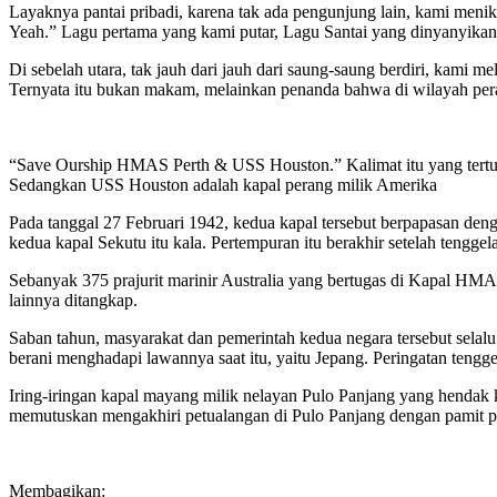
Layaknya pantai pribadi, karena tak ada pengunjung lain, kami menik
Yeah.” Lagu pertama yang kami putar, Lagu Santai yang dinyanyikan
Di sebelah utara, tak jauh dari jauh dari saung-saung berdiri, kam
Ternyata itu bukan makam, melainkan penanda bahwa di wilayah perai
“Save Ourship HMAS Perth & USS Houston.” Kalimat itu yang tertuli
Sedangkan USS Houston adalah kapal perang milik Amerika
Pada tanggal 27 Februari 1942, kedua kapal tersebut berpapasan deng
kedua kapal Sekutu itu kala. Pertempuran itu berakhir setelah teng
Sebanyak 375 prajurit marinir Australia yang bertugas di Kapal HMA
lainnya ditangkap.
Saban tahun, masyarakat dan pemerintah kedua negara tersebut selal
berani menghadapi lawannya saat itu, yaitu Jepang. Peringatan teng
Iring-iringan kapal mayang milik nelayan Pulo Panjang yang hendak
memutuskan mengakhiri petualangan di Pulo Panjang dengan pamit p
Membagikan: