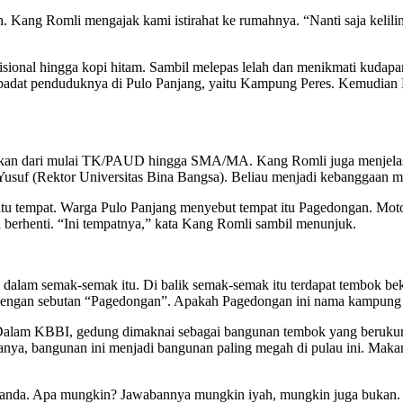
 Kang Romli mengajak kami istirahat ke rumahnya. “Nanti saja kelilin
ional hingga kopi hitam. Sambil melepas lelah dan menikmati kudapa
ng padat penduduknya di Pulo Panjang, yaitu Kampung Peres. Kemud
idikan dari mulai TK/PAUD hingga SMA/MA. Kang Romli juga menjelas
i Yusuf (Rektor Universitas Bina Bangsa). Beliau menjadi kebanggaan 
satu tempat. Warga Pulo Panjang menyebut tempat itu Pagedongan. Moto
berhenti. “Ini tempatnya,” kata Kang Romli sambil menunjuk.
alam semak-semak itu. Di balik semak-semak itu terdapat tembok bek
i dengan sebutan “Pagedongan”. Apakah Pagedongan ini nama kampung 
alam KBBI, gedung dimaknai sebagai bangunan tembok yang berukuran 
sanya, bangunan ini menjadi bangunan paling megah di pulau ini. Maka
landa. Apa mungkin? Jawabannya mungkin iyah, mungkin juga bukan. D