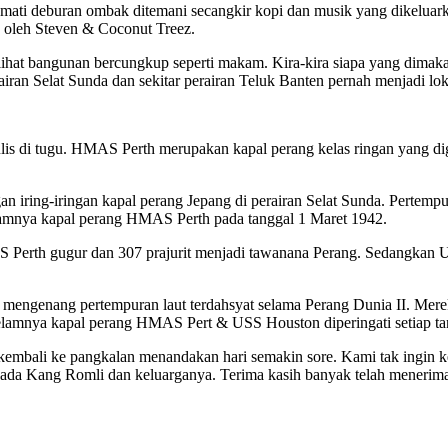
mati deburan ombak ditemani secangkir kopi dan musik yang dikeluarka
 oleh Steven & Coconut Treez.
i melihat bangunan bercungkup seperti makam. Kira-kira siapa yang di
ran Selat Sunda dan sekitar perairan Teluk Banten pernah menjadi lok
s di tugu. HMAS Perth merupakan kapal perang kelas ringan yang dig
an iring-iringan kapal perang Jepang di perairan Selat Sunda. Pertemp
gelamnya kapal perang HMAS Perth pada tanggal 1 Maret 1942.
S Perth gugur dan 307 prajurit menjadi tawanana Perang. Sedangkan US
u mengenang pertempuran laut terdahsyat selama Perang Dunia II. Mer
gelamnya kapal perang HMAS Pert & USS Houston diperingati setiap ta
 kembali ke pangkalan menandakan hari semakin sore. Kami tak ingin k
ada Kang Romli dan keluarganya. Terima kasih banyak telah menerim