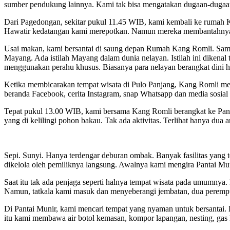
sumber pendukung lainnya. Kami tak bisa mengatakan dugaan-dugaan i
Dari Pagedongan, sekitar pukul 11.45 WIB, kami kembali ke rumah K
Hawatir kedatangan kami merepotkan. Namun mereka membantahnya. Jus
Usai makan, kami bersantai di saung depan Rumah Kang Romli. Sambi
Mayang. Ada istilah Mayang dalam dunia nelayan. Istilah ini dikenal t
menggunakan perahu khusus. Biasanya para nelayan berangkat dini ha
Ketika membicarakan tempat wisata di Pulo Panjang, Kang Romli meny
beranda Facebook, cerita Instagram, snap Whatsapp dan media sosial 
Tepat pukul 13.00 WIB, kami bersama Kang Romli berangkat ke Pantai
yang di kelilingi pohon bakau. Tak ada aktivitas. Terlihat hanya d
Sepi. Sunyi. Hanya terdengar deburan ombak. Banyak fasilitas yang t
dikelola oleh pemiliknya langsung. Awalnya kami mengira Pantai Mun
Saat itu tak ada penjaga seperti halnya tempat wisata pada umumnya. 
Namun, tatkala kami masuk dan menyeberangi jembatan, dua peremp
Di Pantai Munir, kami mencari tempat yang nyaman untuk bersantai
itu kami membawa air botol kemasan, kompor lapangan, nesting, gas 