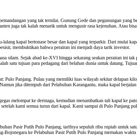
n pemandangan yang tak ternilai. Gunung Gede dan pegunungan yang be
Banten juga tak kalah menarik untuk mengusir rasa kejenuhan. Atau bis
-lalang kapal bertonase besar dan kapal yang terparkir. Dari mulai k
pesisir, membuktikan bahwa perairan ini menjadi daya tarik investor.
asa silam. Sejak abad ke-XVI hingga sekarang seakan perairan ini tak 
 salah satu tujuan para pedagang dari belahan dunia untuk datang. Tuj
hat: Pulo Panjang. Pulau yang memiliki luas wilayah sekitar delapan kilo
Namun jika ditempuh dari Pelabuhan Karangantu, maka kapal berjalan k
gegas melompat ke dermaga, kemudian menambatkan tali kapal ke pato
 setelah kami semua turun dari kapal. Kami sampai di Pulo Panjang p
han Pasir Putih Pulo Panjang, tarifnya sepuluh ribu rupiah untuk sat
ang-Bojonegara ke Pelabuhan Pasir Putih Pulo Panjang memakan waktu 