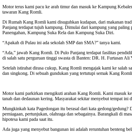
Motor terus kami pacu ke arah timur dan masuk ke Kampung Kebalen.
tawaran Kang Romli.
Di Rumah Kang Romli kami disuguhkan kudapan, dari makanan tradis
Panjang terdapat tujuh kampung. Dimulai dari kampung yang pali
Panengahan, Kampung Suka Rela dan Kampung Suka Diri.
“Apakah di Pulau ini ada sekolah SMP dan SMA?” tanya kami.
“Ada,” jawab Kang Romli. Di Pulo Panjang terdapat fasilitas pend
di salah satu perguruan tinggi swasta di Banten: DR. H. Furtasan Al
Setelah istirahat dirasa cukup, Kang Romli mengajak kami ke salah 
dan singkong. Di sebuah gundukan yang tertutupi semak Kang Romli 
Motor kami parkirkan mengikuti arahan Kang Romli. Kami masuk ke d
tanah dan dedaunan kering. Masyarakat sekitar menyebut tempat in
Mungkinkah kata Pagedongan itu berasal dari kata gedong/gedung? D
perniagaan, pertunjukan, olahraga dan sebagainya. Barangkali di ma
hipotesa kami pada saat itu.
Ada juga yang menyebut bangunan ini adalah reruntuhan benteng be