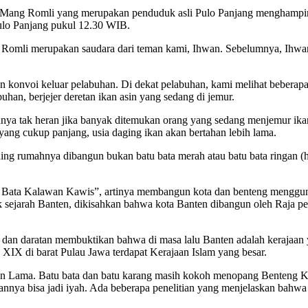
 Mang Romli yang merupakan penduduk asli Pulo Panjang menghampiri
 Pulo Panjang pukul 12.30 WIB.
 Romli merupakan saudara dari teman kami, Ihwan. Sebelumnya, Ihwa
konvoi keluar pelabuhan. Di dekat pelabuhan, kami melihat beberap
han, berjejer deretan ikan asin yang sedang di jemur.
anya tak heran jika banyak ditemukan orang yang sedang menjemur ik
yang cukup panjang, usia daging ikan akan bertahan lebih lama.
ng rumahnya dibangun bukan batu bata merah atau batu bata ringan (h
Bata Kalawan Kawis”, artinya membangun kota dan benteng menggunak
sejarah Banten, dikisahkan bahwa kota Banten dibangun oleh Raja pe
dan daratan membuktikan bahwa di masa lalu Banten adalah kerajaan y
 XIX di barat Pulau Jawa terdapat Kerajaan Islam yang besar.
nten Lama. Batu bata dan batu karang masih kokoh menopang Benteng 
annya bisa jadi iyah. Ada beberapa penelitian yang menjelaskan bahwa