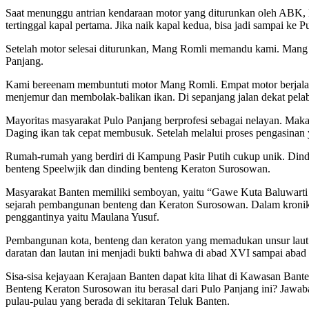
Saat menunggu antrian kendaraan motor yang diturunkan oleh ABK,
tertinggal kapal pertama. Jika naik kapal kedua, bisa jadi sampai ke
Setelah motor selesai diturunkan, Mang Romli memandu kami. Mang
Panjang.
Kami bereenam membuntuti motor Mang Romli. Empat motor berjalan 
menjemur dan membolak-balikan ikan. Di sepanjang jalan dekat pelabu
Mayoritas masyarakat Pulo Panjang berprofesi sebagai nelayan. Mak
Daging ikan tak cepat membusuk. Setelah melalui proses pengasinan 
Rumah-rumah yang berdiri di Kampung Pasir Putih cukup unik. Dindi
benteng Speelwjik dan dinding benteng Keraton Surosowan.
Masyarakat Banten memiliki semboyan, yaitu “Gawe Kuta Baluwarti 
sejarah pembangunan benteng dan Keraton Surosowan. Dalam kronik 
penggantinya yaitu Maulana Yusuf.
Pembangunan kota, benteng dan keraton yang memadukan unsur laut 
daratan dan lautan ini menjadi bukti bahwa di abad XVI sampai abad
Sisa-sisa kejayaan Kerajaan Banten dapat kita lihat di Kawasan Ba
Benteng Keraton Surosowan itu berasal dari Pulo Panjang ini? Jawab
pulau-pulau yang berada di sekitaran Teluk Banten.