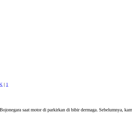
K
|
1
ojonegara saat motor di parkirkan di bibir dermaga. Sebelumnya, ka