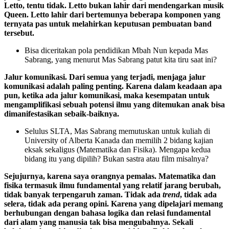
Letto, tentu tidak. Letto bukan lahir dari mendengarkan musik
Queen. Letto lahir dari bertemunya beberapa komponen yang
ternyata pas untuk melahirkan keputusan pembuatan band
tersebut.
Bisa diceritakan pola pendidikan Mbah Nun kepada Mas
Sabrang, yang menurut Mas Sabrang patut kita tiru saat ini?
Jalur komunikasi. Dari semua yang terjadi, menjaga jalur
komunikasi adalah paling penting. Karena dalam keadaan apa
pun, ketika ada jalur komunikasi, maka kesempatan untuk
mengamplifikasi sebuah potensi ilmu yang ditemukan anak bisa
dimanifestasikan sebaik-baiknya.
Selulus SLTA, Mas Sabrang memutuskan untuk kuliah di
University of Alberta Kanada dan memilih 2 bidang kajian
eksak sekaligus (Matematika dan Fisika). Mengapa kedua
bidang itu yang dipilih? Bukan sastra atau film misalnya?
Sejujurnya, karena saya orangnya pemalas. Matematika dan
fisika termasuk ilmu fundamental yang relatif jarang berubah,
tidak banyak terpengaruh zaman. Tidak ada
trend
, tidak ada
selera, tidak ada perang opini. Karena yang dipelajari memang
berhubungan dengan bahasa logika dan relasi fundamental
dari alam yang manusia tak bisa mengubahnya. Sekali