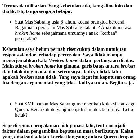
Termasuk utilitarian. Yang kebetulan ada, iseng dimainin dan
diulik. Eh, tanpa sengaja belajar.
Saat Mas Sabrang usia 6 tahun, kedua orangtua bercerai.
Bagaimana perasaan Mas Sabrang kala itu? Apakah merasa
broken home
sebagaimana umumnya anak “korban”
perceraian?
Kebetulan saya belum pernah riset cukup dalam untuk tau
respons standar terhadap perceraian. Saya tidak mampu
menerjemahkan kata ‘
broken home
’ dalam pertanyaan di atas.
Maksudnya
broken home
itu gimana, garis batas antara
broken
dan tidak itu gimana, dan seterusnya. Jadi ya tidak tahu
apakah
broken
atau tidak. Yang saya ingat itu keputusan orang
tua dengan argumentasi yang jelas. Jadi ya sudah. Begitu saja.
Saat SMP paman Mas Sabrang memberikan koleksi lagu-lagu
Queen. Benarkah itu yang menjadi stimulus berdirinya Letto
kelak?
Seperti semua pengalaman hidup masa lalu, tentu menjadi
faktor dalam pengambilan keputusan masa berikutnya. Kalau
yang dmaksud adalah korelasi langsung antara Queen dengan