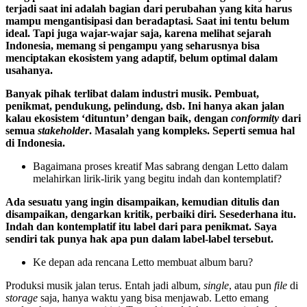
terjadi saat ini adalah bagian dari perubahan yang kita harus
mampu mengantisipasi dan beradaptasi. Saat ini tentu belum
ideal. Tapi juga wajar-wajar saja, karena melihat sejarah
Indonesia, memang si pengampu yang seharusnya bisa
menciptakan ekosistem yang adaptif, belum optimal dalam
usahanya.
Banyak pihak terlibat dalam industri musik. Pembuat,
penikmat, pendukung, pelindung, dsb. Ini hanya akan jalan
kalau ekosistem ‘dituntun’ dengan baik, dengan
conformity
dari
semua
stakeholder
. Masalah yang kompleks. Seperti semua hal
di Indonesia.
Bagaimana proses kreatif Mas sabrang dengan Letto dalam
melahirkan lirik-lirik yang begitu indah dan kontemplatif?
Ada sesuatu yang ingin disampaikan, kemudian ditulis dan
disampaikan, dengarkan kritik, perbaiki diri. Sesederhana itu.
Indah dan kontemplatif itu label dari para penikmat. Saya
sendiri tak punya hak apa pun dalam label-label tersebut.
Ke depan ada rencana Letto membuat album baru?
Produksi musik jalan terus. Entah jadi album,
single
, atau pun
file
di
storage
saja, hanya waktu yang bisa menjawab. Letto emang