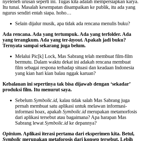
nyeleneh urusan seperti ini. Tugas kita adalah mempersiapkan karya.
Itu tunai. Masalah kesempatan disampaikan ke publik, itu ada yang
ngurus sendiri entah siapa. hoho…
Selain dijalur musik, apa tidak ada rencana menulis buku?
Ada rencana. Ada yang tertumpuk. Ada yang terfolder. Ada
yang terangkum. Ada yang ter-
layout
. Apakah jadi buku?
Ternyata sampai sekarang juga belum.
Melalui Pic[k] Lock, Mas Sabrang telah membuat film-film
bermutu. Dalam waktu dekat ini adakah rencana membuat
film sebagai respona terhadap situasi dan keadaan Indonesia
yang kian hari kian balau nggak karuan?
Kebalauan ini sepertinya tak bisa dijawab dengan ‘sekadar’
produksi film. Itu menurut saya.
Sebelum
Symbolic.id
, kalau tidak salah Mas Sabrang juga
pernah membuat satu aplikasi untuk melawan informasi-
informasi hoax, apakah
Symbolic.id
merupakan metamorfosis
dari aplikasi tersebut atau bagaimana? Apa harapan Mas
Sabrang lewat
Symbolic.id
ke depannya?
Opinium
. Aplikasi iterasi pertama dari eksperimen kita. Betul,
Symbolic
merupakan metaforosis dari konsep tersebut. Lebih