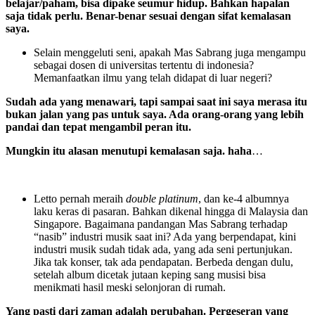
belajar/paham, bisa dipake seumur hidup. Bahkan hapalan
saja tidak perlu. Benar-benar sesuai dengan sifat kemalasan
saya.
Selain menggeluti seni, apakah Mas Sabrang juga mengampu
sebagai dosen di universitas tertentu di indonesia?
Memanfaatkan ilmu yang telah didapat di luar negeri?
Sudah ada yang menawari, tapi sampai saat ini saya merasa itu
bukan jalan yang pas untuk saya. Ada orang-orang yang lebih
pandai dan tepat mengambil peran itu.
Mungkin itu alasan menutupi kemalasan saja. haha
…
Letto pernah meraih
double platinum
, dan ke-4 albumnya
laku keras di pasaran. Bahkan dikenal hingga di Malaysia dan
Singapore. Bagaimana pandangan Mas Sabrang terhadap
“nasib” industri musik saat ini? Ada yang berpendapat, kini
industri musik sudah tidak ada, yang ada seni pertunjukan.
Jika tak konser, tak ada pendapatan. Berbeda dengan dulu,
setelah album dicetak jutaan keping sang musisi bisa
menikmati hasil meski selonjoran di rumah.
Yang pasti dari zaman adalah perubahan. Pergeseran yang