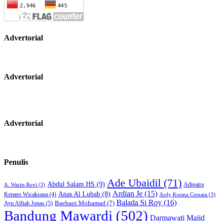
Advertorial
Advertorial
Advertorial
Penulis
Ade Ubaidil
(71)
Abdul Salam HS
(9)
Adipatra
A. Warits Rovi
(3)
Ardian Je
(15)
Anas Al Lubab
(8)
Kenaro Wicaksana
(4)
Ardy Kresna Crenata
(3)
Balada Si Roy
(16)
Baehaqi Mohamad
(7)
Ayu Alfiah Jonas
(5)
Bandung Mawardi
(502)
Darmawati Majid