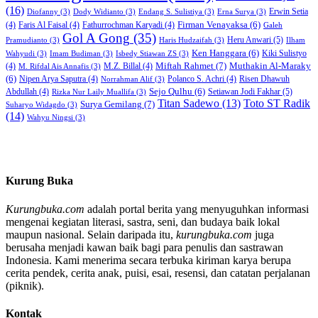
(16)
Erwin Setia
Diofanny
(3)
Dody Widianto
(3)
Endang S. Sulistiya
(3)
Erna Surya
(3)
Firman Venayaksa
(6)
(4)
Faris Al Faisal
(4)
Fathurrochman Karyadi
(4)
Galeh
Gol A Gong
(35)
Heru Anwari
(5)
Pramudianto
(3)
Haris Hudzaifah
(3)
Ilham
Ken Hanggara
(6)
Kiki Sulistyo
Wahyudi
(3)
Imam Budiman
(3)
Isbedy Stiawan ZS
(3)
Miftah Rahmet
(7)
Muthakin Al-Maraky
(4)
M.Z. Billal
(4)
M. Rifdal Ais Annafis
(3)
(6)
Nipen Arya Saputra
(4)
Polanco S. Achri
(4)
Risen Dhawuh
Norrahman Alif
(3)
Sejo Qulhu
(6)
Setiawan Jodi Fakhar
(5)
Abdullah
(4)
Rizka Nur Laily Muallifa
(3)
Titan Sadewo
(13)
Toto ST Radik
Surya Gemilang
(7)
Suharyo Widagdo
(3)
(14)
Wahyu Ningsi
(3)
Kurung Buka
Kurungbuka.com
adalah portal berita yang menyuguhkan informasi
mengenai kegiatan literasi, sastra, seni, dan budaya baik lokal
maupun nasional. Selain daripada itu,
kurungbuka.com
juga
berusaha menjadi kawan baik bagi para penulis dan sastrawan
Indonesia. Kami menerima secara terbuka kiriman karya berupa
cerita pendek, cerita anak, puisi, esai, resensi, dan catatan perjalanan
(piknik).
Kontak