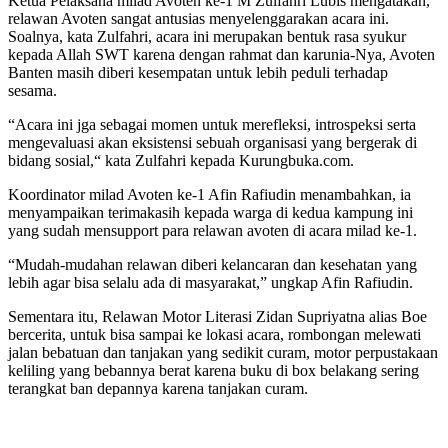
Ketua Pelaksana milad Avoten ke-1 M Zulfahri Lubis mengatakan,
relawan Avoten sangat antusias menyelenggarakan acara ini.
Soalnya, kata Zulfahri, acara ini merupakan bentuk rasa syukur
kepada Allah SWT karena dengan rahmat dan karunia-Nya, Avoten
Banten masih diberi kesempatan untuk lebih peduli terhadap
sesama.
“Acara ini jga sebagai momen untuk merefleksi, introspeksi serta
mengevaluasi akan eksistensi sebuah organisasi yang bergerak di
bidang sosial,“ kata Zulfahri kepada Kurungbuka.com.
Koordinator milad Avoten ke-1 Afin Rafiudin menambahkan, ia
menyampaikan terimakasih kepada warga di kedua kampung ini
yang sudah mensupport para relawan avoten di acara milad ke-1.
“Mudah-mudahan relawan diberi kelancaran dan kesehatan yang
lebih agar bisa selalu ada di masyarakat,” ungkap Afin Rafiudin.
Sementara itu, Relawan Motor Literasi Zidan Supriyatna alias Boe
bercerita, untuk bisa sampai ke lokasi acara, rombongan melewati
jalan bebatuan dan tanjakan yang sedikit curam, motor perpustakaan
keliling yang bebannya berat karena buku di box belakang sering
terangkat ban depannya karena tanjakan curam.