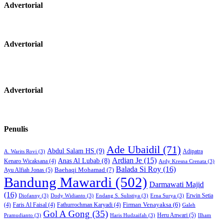
Advertorial
Advertorial
Advertorial
Penulis
Ade Ubaidil
(71)
Abdul Salam HS
(9)
Adipatra
A. Warits Rovi
(3)
Ardian Je
(15)
Anas Al Lubab
(8)
Kenaro Wicaksana
(4)
Ardy Kresna Crenata
(3)
Balada Si Roy
(16)
Baehaqi Mohamad
(7)
Ayu Alfiah Jonas
(5)
Bandung Mawardi
(502)
Darmawati Majid
(16)
Erwin Setia
Diofanny
(3)
Dody Widianto
(3)
Endang S. Sulistiya
(3)
Erna Surya
(3)
Firman Venayaksa
(6)
(4)
Faris Al Faisal
(4)
Fathurrochman Karyadi
(4)
Galeh
Gol A Gong
(35)
Heru Anwari
(5)
Pramudianto
(3)
Haris Hudzaifah
(3)
Ilham