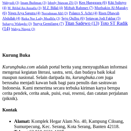
Ken Hanggara
(6)
Kiki Sulistyo
Wahyudi
(3)
Imam Budiman
(3)
Isbedy Stiawan ZS
(3)
Miftah Rahmet
(7)
Muthakin Al-Maraky
(4)
M.Z. Billal
(4)
M. Rifdal Ais Annafis
(3)
(6)
Nipen Arya Saputra
(4)
Polanco S. Achri
(4)
Risen Dhawuh
Norrahman Alif
(3)
Sejo Qulhu
(6)
Setiawan Jodi Fakhar
(5)
Abdullah
(4)
Rizka Nur Laily Muallifa
(3)
Titan Sadewo
(13)
Toto ST Radik
Surya Gemilang
(7)
Suharyo Widagdo
(3)
(14)
Wahyu Ningsi
(3)
Kurung Buka
Kurungbuka.com
adalah portal berita yang menyuguhkan informasi
mengenai kegiatan literasi, sastra, seni, dan budaya baik lokal
maupun nasional. Selain daripada itu,
kurungbuka.com
juga
berusaha menjadi kawan baik bagi para penulis dan sastrawan
Indonesia. Kami menerima secara terbuka kiriman karya berupa
cerita pendek, cerita anak, puisi, esai, resensi, dan catatan perjalanan
(piknik).
Kontak
Alamat:
Komplek Hegar Alam No. 40, Kampung Ciloang,
Sumurpecung, Kec. Serang, Kota Serang, Banten 42118.