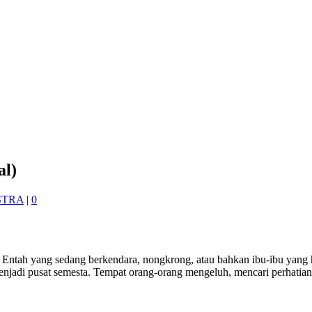
al)
STRA
|
0
a. Entah yang sedang berkendara, nongkrong, atau bahkan ibu-ibu ya
 menjadi pusat semesta. Tempat orang-orang mengeluh, mencari perhati