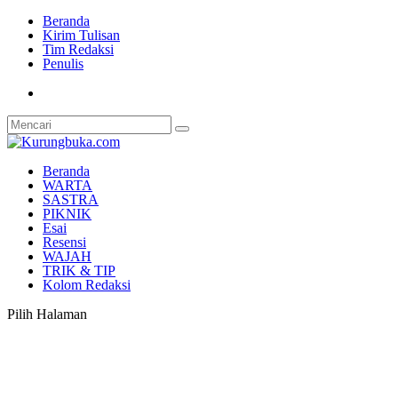
Beranda
Kirim Tulisan
Tim Redaksi
Penulis
Beranda
WARTA
SASTRA
PIKNIK
Esai
Resensi
WAJAH
TRIK & TIP
Kolom Redaksi
Pilih Halaman