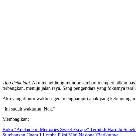
Tiga detik lagi
. Aku menghitung mundur sembari memperhatikan pasang
terbangkan, menuju jalan raya. Sang pengendara yang fokusnya terali
Aku yang diburu waktu segera menghampiri anak yang kebingungan k
“Ini sudah waktumu, Nak.”
Membagikan:
Buku “Adelaide in Memories Sweet Escape” Terbit di Hari Ibu
Sebel
Sumbangan (Juara 1 Lomba Fiksi Mini Nasional)
Berikutnya