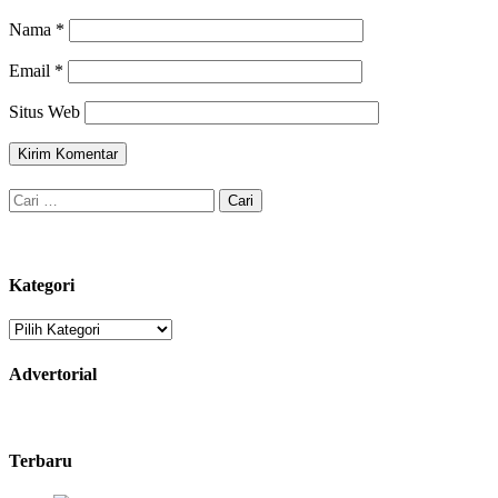
Nama
*
Email
*
Situs Web
Cari
untuk:
Kategori
Kategori
Advertorial
Terbaru