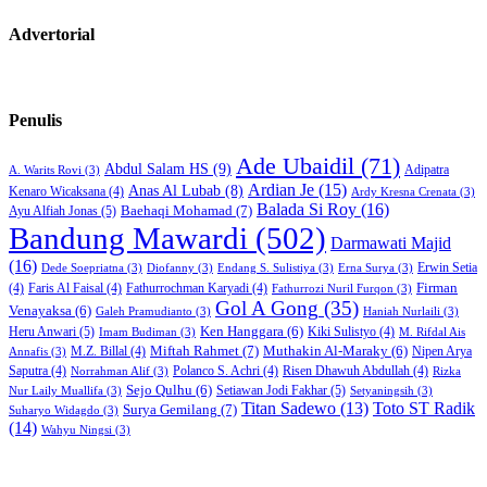
Advertorial
Penulis
Ade Ubaidil
(71)
Abdul Salam HS
(9)
Adipatra
A. Warits Rovi
(3)
Ardian Je
(15)
Anas Al Lubab
(8)
Kenaro Wicaksana
(4)
Ardy Kresna Crenata
(3)
Balada Si Roy
(16)
Baehaqi Mohamad
(7)
Ayu Alfiah Jonas
(5)
Bandung Mawardi
(502)
Darmawati Majid
(16)
Erwin Setia
Dede Soepriatna
(3)
Diofanny
(3)
Endang S. Sulistiya
(3)
Erna Surya
(3)
Firman
(4)
Faris Al Faisal
(4)
Fathurrochman Karyadi
(4)
Fathurrozi Nuril Furqon
(3)
Gol A Gong
(35)
Venayaksa
(6)
Galeh Pramudianto
(3)
Haniah Nurlaili
(3)
Heru Anwari
(5)
Ken Hanggara
(6)
Kiki Sulistyo
(4)
Imam Budiman
(3)
M. Rifdal Ais
Miftah Rahmet
(7)
Muthakin Al-Maraky
(6)
M.Z. Billal
(4)
Nipen Arya
Annafis
(3)
Saputra
(4)
Polanco S. Achri
(4)
Risen Dhawuh Abdullah
(4)
Norrahman Alif
(3)
Rizka
Sejo Qulhu
(6)
Setiawan Jodi Fakhar
(5)
Nur Laily Muallifa
(3)
Setyaningsih
(3)
Titan Sadewo
(13)
Toto ST Radik
Surya Gemilang
(7)
Suharyo Widagdo
(3)
(14)
Wahyu Ningsi
(3)