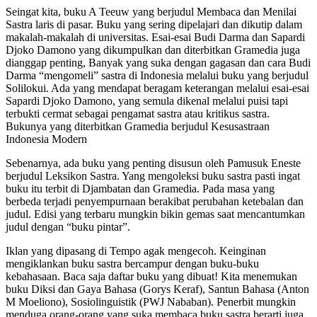
Seingat kita, buku A Teeuw yang berjudul Membaca dan Menilai
Sastra laris di pasar. Buku yang sering dipelajari dan dikutip dalam
makalah-makalah di universitas. Esai-esai Budi Darma dan Sapardi
Djoko Damono yang dikumpulkan dan diterbitkan Gramedia juga
dianggap penting, Banyak yang suka dengan gagasan dan cara Budi
Darma “mengomeli” sastra di Indonesia melalui buku yang berjudul
Solilokui. Ada yang mendapat beragam keterangan melalui esai-esai
Sapardi Djoko Damono, yang semula dikenal melalui puisi tapi
terbukti cermat sebagai pengamat sastra atau kritikus sastra.
Bukunya yang diterbitkan Gramedia berjudul Kesusastraan
Indonesia Modern
Sebenarnya, ada buku yang penting disusun oleh Pamusuk Eneste
berjudul Leksikon Sastra. Yang mengoleksi buku sastra pasti ingat
buku itu terbit di Djambatan dan Gramedia. Pada masa yang
berbeda terjadi penyempurnaan berakibat perubahan ketebalan dan
judul. Edisi yang terbaru mungkin bikin gemas saat mencantumkan
judul dengan “buku pintar”.
Iklan yang dipasang di Tempo agak mengecoh. Keinginan
mengiklankan buku sastra bercampur dengan buku-buku
kebahasaan. Baca saja daftar buku yang dibuat! Kita menemukan
buku Diksi dan Gaya Bahasa (Gorys Keraf), Santun Bahasa (Anton
M Moeliono), Sosiolinguistik (PWJ Nababan). Penerbit mungkin
menduga orang-orang yang suka membaca buku sastra berarti juga