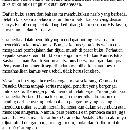
suka buku-buku linguistik atau kebahasaan.
Daftar buku sastra dan bahasa itu membuktikan nasib yang berbeda.
Setahu kita selama belasan tahun, buku-buku bahasa yang disusun
Gorys Keraf sering cetak ulang ketimbang buku susunan HB Jassin,
Umar Junus, dan A Teeuw.
Gramedia adalah penerbit yang mendapat untung besar dalam
menerbitkan kamus-kamus. Banyak kamus yang laris walau cepat
mengalami pembajakan dan dijual murah di pasar buku. Perhatian
kepada kesusastraan dibuktikan dengan menerbitkan Kamus Istilah
Sastra susunan Panuti Sudjiman. Kamus berwarna hijau dan tipis.
Penyusun dan penerbit seperti belum memiliki kemauan besar
menghasilkan kamus yang tebal, tidak harus lengkap.
Masa lalu itu sangat berbeda dengan masa sekarang. Gramedia
Pustaka Utama tampak serius menjadi penerbit yang bergengsi
untuk sastra. Beberapa pihak menuduh telah terjadi “monopoli” saat
Gramedia Pustaka Utama keseringan menerbitkan buku-buku
penting dari pengarang terkenal dan pengarang yang sedang
mendapat pujian setelah meraih kemenangan dalam sayembara atau
mendapat anugerah. Namun, para pembeli dan pembaca sastra juga
sadar bahwa banyak buku-buku Gramedia Pustaka Utama akhirnya
dijual obral dengan harga menggiurkan, mulai dari 5 ribu rupiah
atau 10 ribu rupiah.