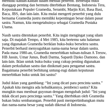
memiliki kaidah-kaidah dalam menilai penerbit. Beberapa buku
dianggap penting dan bermutu diterbitkan Bentang, Indonesia Tera,
Kepustakaan Populer Gramedia, Serambi, Marjin Kiri, Basa Basi,
Baca, JBS, dan lain-lain. Kita mulai mengerti penerbit yang dulu
bernama Gramedia justru memiliki kepentingan besar dalam pasar
sastra. Namun, kita mengetahuinya sebagai Gramedia Pustaka
Utama.
Nasib sastra ditentukan penerbit. Kita ingin mengingat yang silam
saja. Di majalah Tempo, 4 Mei 1985, kita bertemu satu halaman
yang digunakan Gramedia beriklan buku-buku berselera sastra.
Penerbit berhasil menyuguhkan nama-nama besar dalam sastra.
Pada masa 1980-an, Gramedia menerbitkan tulisan-tulisan A Teeuw,
HB Jassin, Umar Junus, Budi Darma, Sapardi Djoko Damono, dan
lain-lain. Iklan untuk buku-buku yang cukup penting digunakan
dalam perkuliahan sastra dan dinikmati para pengamat sastra.
Bagaimana penerbit berhitung untung-rugi dalam keputusan
menerbitkan buku untuk lini sastra?
Judul iklan yang gamblang: “Ini yang dicari para pencinta sastra.”
Apakah kita mengira ada kebalikannya, pembenci sastra? Kita
mungkin mau menbuat guyonan dengan mengubah judul: “Ini yang
tidak dicari para pencintga sastra.” Yang diterbitkan oleh Gramedia
bukan buku sembarangan. Penerbit pasti mempertimbangkan mutu
dan nama-nama besar yang sudah dikenal di Indonesia.