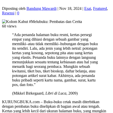
Diposting oleh
Bandung Mawardi
|
Nov 18, 2024
|
Esai
,
Featured
,
Resensi
|
0
60 views
“Ada penanda halaman buku resmi, kertas persegi
empat yang dihiasi dengan sebuah gambar yang
memiliki–atau tidak memiliki–hubungan dengan buku
itu sendiri. Lalu, ada jenis yang lebih netral: potongan
kertas yang kosong, sepotong pita atau uang kertas
yang elastis. Penanda buku lainnya dengan langsung
menunjukkan sesuatu tentang kebiasaan atau hal yang
menarik bagi seorang pembaca. Mungkin sebuah
kwitansi, tiket bus, tiket bioskop, daftar belanja, atau
potongan artikel surat kabar. Akhirnya, ada penanda
buku pribadi seperti kartu nama, gambar, surat, kartu
pos, dan foto.”
(Mikkel Birkegaard,
Libri di Luca
, 2009)
KURUNGBUKA.com – Buku-buku cetak masih diterbitkan
dengan pembatas buku diselipkan di bagian awal atau tengah.
Kertas yang lebih kecil dari ukuran halaman buku, yang mungkin