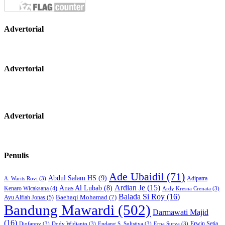
Advertorial
Advertorial
Advertorial
Penulis
Ade Ubaidil
(71)
Abdul Salam HS
(9)
Adipatra
A. Warits Rovi
(3)
Ardian Je
(15)
Anas Al Lubab
(8)
Kenaro Wicaksana
(4)
Ardy Kresna Crenata
(3)
Balada Si Roy
(16)
Baehaqi Mohamad
(7)
Ayu Alfiah Jonas
(5)
Bandung Mawardi
(502)
Darmawati Majid
(16)
Erwin Setia
Diofanny
(3)
Dody Widianto
(3)
Endang S. Sulistiya
(3)
Erna Surya
(3)