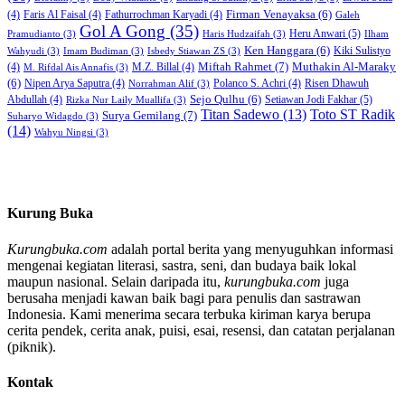
Firman Venayaksa
(6)
(4)
Faris Al Faisal
(4)
Fathurrochman Karyadi
(4)
Galeh
Gol A Gong
(35)
Heru Anwari
(5)
Pramudianto
(3)
Haris Hudzaifah
(3)
Ilham
Ken Hanggara
(6)
Kiki Sulistyo
Wahyudi
(3)
Imam Budiman
(3)
Isbedy Stiawan ZS
(3)
Miftah Rahmet
(7)
Muthakin Al-Maraky
(4)
M.Z. Billal
(4)
M. Rifdal Ais Annafis
(3)
(6)
Nipen Arya Saputra
(4)
Polanco S. Achri
(4)
Risen Dhawuh
Norrahman Alif
(3)
Sejo Qulhu
(6)
Setiawan Jodi Fakhar
(5)
Abdullah
(4)
Rizka Nur Laily Muallifa
(3)
Titan Sadewo
(13)
Toto ST Radik
Surya Gemilang
(7)
Suharyo Widagdo
(3)
(14)
Wahyu Ningsi
(3)
Kurung Buka
Kurungbuka.com
adalah portal berita yang menyuguhkan informasi
mengenai kegiatan literasi, sastra, seni, dan budaya baik lokal
maupun nasional. Selain daripada itu,
kurungbuka.com
juga
berusaha menjadi kawan baik bagi para penulis dan sastrawan
Indonesia. Kami menerima secara terbuka kiriman karya berupa
cerita pendek, cerita anak, puisi, esai, resensi, dan catatan perjalanan
(piknik).
Kontak