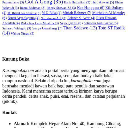
Gol A Gong
(35)
Heru Anwari
(5)
Pramudianto
(3)
Haris Hudzaifah
(3)
Ilham
Ken Hanggara
(6)
Kiki Sulistyo
Wahyudi
(3)
Imam Budiman
(3)
Isbedy Stiawan ZS
(3)
Miftah Rahmet
(7)
Muthakin Al-Maraky
(4)
M.Z. Billal
(4)
M. Rifdal Ais Annafis
(3)
(6)
Nipen Arya Saputra
(4)
Polanco S. Achri
(4)
Risen Dhawuh
Norrahman Alif
(3)
Sejo Qulhu
(6)
Setiawan Jodi Fakhar
(5)
Abdullah
(4)
Rizka Nur Laily Muallifa
(3)
Titan Sadewo
(13)
Toto ST Radik
Surya Gemilang
(7)
Suharyo Widagdo
(3)
(14)
Wahyu Ningsi
(3)
Kurung Buka
Kurungbuka.com
adalah portal berita yang menyuguhkan informasi
mengenai kegiatan literasi, sastra, seni, dan budaya baik lokal
maupun nasional. Selain daripada itu,
kurungbuka.com
juga
berusaha menjadi kawan baik bagi para penulis dan sastrawan
Indonesia. Kami menerima secara terbuka kiriman karya berupa
cerita pendek, cerita anak, puisi, esai, resensi, dan catatan perjalanan
(piknik).
Kontak
Alamat:
Komplek Hegar Alam No. 40, Kampung Ciloang,