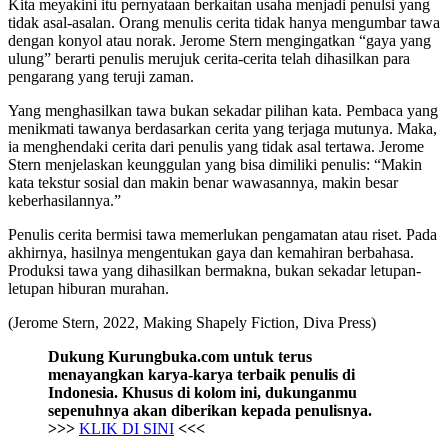
Kita meyakini itu pernyataan berkaitan usaha menjadi penulsi yang
tidak asal-asalan. Orang menulis cerita tidak hanya mengumbar tawa
dengan konyol atau norak. Jerome Stern mengingatkan “gaya yang
ulung” berarti penulis merujuk cerita-cerita telah dihasilkan para
pengarang yang teruji zaman.
Yang menghasilkan tawa bukan sekadar pilihan kata. Pembaca yang
menikmati tawanya berdasarkan cerita yang terjaga mutunya. Maka,
ia menghendaki cerita dari penulis yang tidak asal tertawa. Jerome
Stern menjelaskan keunggulan yang bisa dimiliki penulis: “Makin
kata tekstur sosial dan makin benar wawasannya, makin besar
keberhasilannya.”
Penulis cerita bermisi tawa memerlukan pengamatan atau riset. Pada
akhirnya, hasilnya mengentukan gaya dan kemahiran berbahasa.
Produksi tawa yang dihasilkan bermakna, bukan sekadar letupan-
letupan hiburan murahan.
(Jerome Stern, 2022, Making Shapely Fiction, Diva Press)
Dukung Kurungbuka.com untuk terus
menayangkan karya-karya terbaik penulis di
Indonesia. Khusus di kolom ini, dukunganmu
sepenuhnya akan diberikan kepada penulisnya.
>>>
KLIK DI SINI
<<<