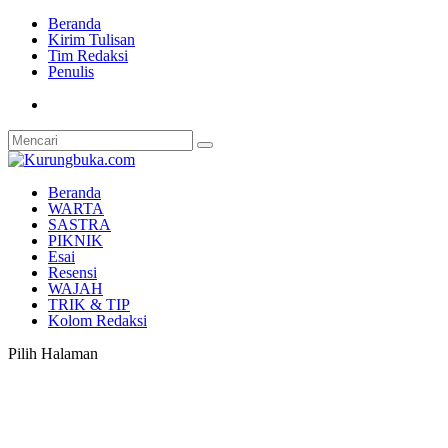
Beranda
Kirim Tulisan
Tim Redaksi
Penulis
Beranda
WARTA
SASTRA
PIKNIK
Esai
Resensi
WAJAH
TRIK & TIP
Kolom Redaksi
Pilih Halaman