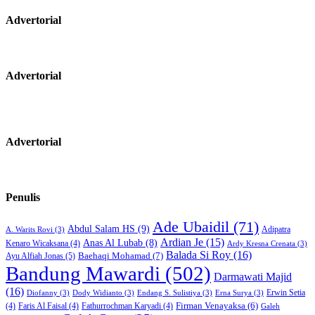
Advertorial
Advertorial
Advertorial
Penulis
Ade Ubaidil
(71)
Abdul Salam HS
(9)
Adipatra
A. Warits Rovi
(3)
Ardian Je
(15)
Anas Al Lubab
(8)
Kenaro Wicaksana
(4)
Ardy Kresna Crenata
(3)
Balada Si Roy
(16)
Baehaqi Mohamad
(7)
Ayu Alfiah Jonas
(5)
Bandung Mawardi
(502)
Darmawati Majid
(16)
Erwin Setia
Diofanny
(3)
Dody Widianto
(3)
Endang S. Sulistiya
(3)
Erna Surya
(3)
Firman Venayaksa
(6)
(4)
Faris Al Faisal
(4)
Fathurrochman Karyadi
(4)
Galeh