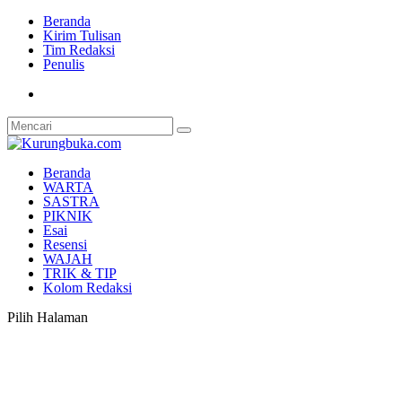
Beranda
Kirim Tulisan
Tim Redaksi
Penulis
Beranda
WARTA
SASTRA
PIKNIK
Esai
Resensi
WAJAH
TRIK & TIP
Kolom Redaksi
Pilih Halaman