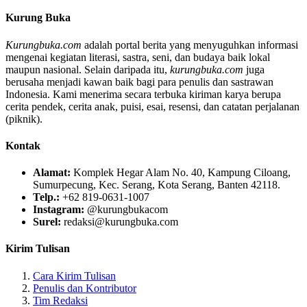
Kurung Buka
Kurungbuka.com
adalah portal berita yang menyuguhkan informasi
mengenai kegiatan literasi, sastra, seni, dan budaya baik lokal
maupun nasional. Selain daripada itu,
kurungbuka.com
juga
berusaha menjadi kawan baik bagi para penulis dan sastrawan
Indonesia. Kami menerima secara terbuka kiriman karya berupa
cerita pendek, cerita anak, puisi, esai, resensi, dan catatan perjalanan
(piknik).
Kontak
Alamat:
Komplek Hegar Alam No. 40, Kampung Ciloang,
Sumurpecung, Kec. Serang, Kota Serang, Banten 42118.
Telp.:
+62 819-0631-1007
Instagram:
@kurungbukacom
Surel:
redaksi@kurungbuka.com
Kirim Tulisan
Cara Kirim Tulisan
Penulis dan Kontributor
Tim Redaksi