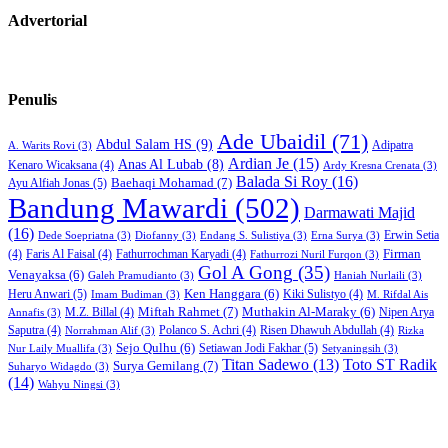
Advertorial
Penulis
Ade Ubaidil
(71)
Abdul Salam HS
(9)
Adipatra
A. Warits Rovi
(3)
Ardian Je
(15)
Anas Al Lubab
(8)
Kenaro Wicaksana
(4)
Ardy Kresna Crenata
(3)
Balada Si Roy
(16)
Baehaqi Mohamad
(7)
Ayu Alfiah Jonas
(5)
Bandung Mawardi
(502)
Darmawati Majid
(16)
Erwin Setia
Dede Soepriatna
(3)
Diofanny
(3)
Endang S. Sulistiya
(3)
Erna Surya
(3)
Firman
(4)
Faris Al Faisal
(4)
Fathurrochman Karyadi
(4)
Fathurrozi Nuril Furqon
(3)
Gol A Gong
(35)
Venayaksa
(6)
Galeh Pramudianto
(3)
Haniah Nurlaili
(3)
Heru Anwari
(5)
Ken Hanggara
(6)
Kiki Sulistyo
(4)
Imam Budiman
(3)
M. Rifdal Ais
Miftah Rahmet
(7)
Muthakin Al-Maraky
(6)
M.Z. Billal
(4)
Nipen Arya
Annafis
(3)
Saputra
(4)
Polanco S. Achri
(4)
Risen Dhawuh Abdullah
(4)
Norrahman Alif
(3)
Rizka
Sejo Qulhu
(6)
Setiawan Jodi Fakhar
(5)
Nur Laily Muallifa
(3)
Setyaningsih
(3)
Titan Sadewo
(13)
Toto ST Radik
Surya Gemilang
(7)
Suharyo Widagdo
(3)
(14)
Wahyu Ningsi
(3)