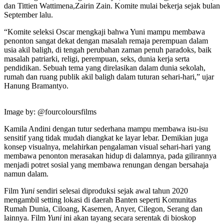
dan Tittien Wattimena,Zairin Zain. Komite mulai bekerja sejak bulan
September lalu.
“Komite seleksi Oscar mengkaji bahwa Yuni mampu membawa
penonton sangat dekat dengan masalah remaja perempuan dalam
usia akil baligh, di tengah perubahan zaman penuh paradoks, baik
masalah patriarki, religi, perempuan, seks, dunia kerja serta
pendidikan. Sebuah tema yang direlasikan dalam dunia sekolah,
rumah dan ruang publik akil baligh dalam tuturan sehari-hari,” ujar
Hanung Bramantyo.
Image by: @fourcoloursfilms
Kamila Andini dengan tutur sederhana mampu membawa isu-isu
sensitif yang tidak mudah diangkat ke layar lebar. Demikian juga
konsep visualnya, melahirkan pengalaman visual sehari-hari yang
membawa penonton merasakan hidup di dalamnya, pada gilirannya
menjadi potret sosial yang membawa renungan dengan bersahaja
namun dalam.
Film
Yuni
sendiri selesai diproduksi sejak awal tahun 2020
mengambil setting lokasi di daerah Banten seperti Komunitas
Rumah Dunia, Ciloang, Kasemen, Anyer, Cilegon, Serang dan
lainnya. Film
Yuni
ini akan tayang secara serentak di bioskop