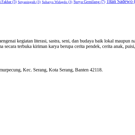
Titan Sadewo
(
Surya Gemilang
(7)
i Fakhar
(5)
Setyaningsih
(3)
Suharyo Widagdo
(3)
genai kegiatan literasi, sastra, seni, dan budaya baik lokal maupun na
ecara terbuka kiriman karya berupa cerita pendek, cerita anak, puisi, e
rpecung, Kec. Serang, Kota Serang, Banten 42118.