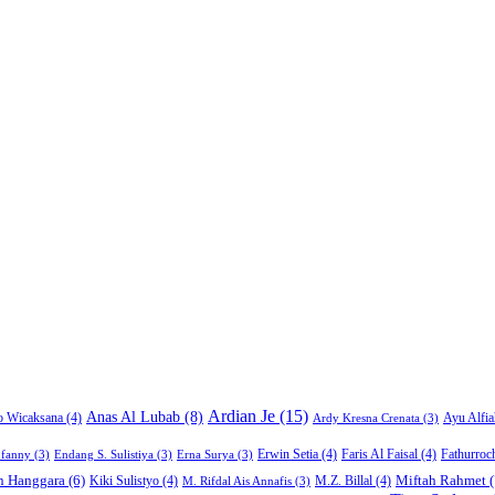
Ardian Je
(15)
Anas Al Lubab
(8)
Ayu Alfia
o Wicaksana
(4)
Ardy Kresna Crenata
(3)
Erwin Setia
(4)
Faris Al Faisal
(4)
Fathurroc
ofanny
(3)
Endang S. Sulistiya
(3)
Erna Surya
(3)
Miftah Rahmet
(
n Hanggara
(6)
Kiki Sulistyo
(4)
M.Z. Billal
(4)
M. Rifdal Ais Annafis
(3)