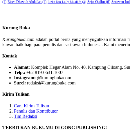
Sejo Qulhu
(6)
Setiawan Jod
(4)
Risen Dhawuh Abdullah
(4)
Rizka Nur Laily Muallifa
(3)
Kurung Buka
Kurungbuka.com
adalah portal berita yang menyuguhkan informasi men
kawan baik bagi para penulis dan sastrawan Indonesia. Kami menerima s
Kontak
Alamat:
Komplek Hegar Alam No. 40, Kampung Ciloang, Sumu
Telp.:
+62 819-0631-1007
Instagram:
@kurungbukacom
Surel:
redaksi@kurungbuka.com
Kirim Tulisan
Cara Kirim Tulisan
Penulis dan Kontributor
Tim Redaksi
TERBITKAN BUKUMU DI GONG PUBLISHING!