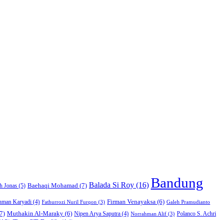
Bandung
Balada Si Roy
(16)
Baehaqi Mohamad
(7)
h Jonas
(5)
Firman Venayaksa
(6)
hman Karyadi
(4)
Fathurrozi Nuril Furqon
(3)
Galeh Pramudianto
7)
Muthakin Al-Maraky
(6)
Nipen Arya Saputra
(4)
Polanco S. Achri
Norrahman Alif
(3)