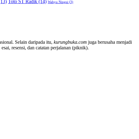
13)
Toto ST Radik
(14)
Wahyu Ningsi
(3)
sional. Selain daripada itu,
kurungbuka.com
juga berusaha menjadi
sai, resensi, dan catatan perjalanan (piknik).