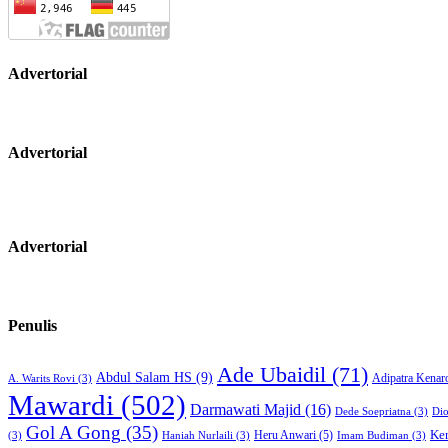
Advertorial
Advertorial
Advertorial
Penulis
Ade Ubaidil
(71)
Abdul Salam HS
(9)
Adipatra Kenar
A. Warits Rovi
(3)
Mawardi
(502)
Darmawati Majid
(16)
Dede Soepriatna
(3)
Di
Gol A Gong
(35)
Heru Anwari
(5)
Ke
(3)
Haniah Nurlaili
(3)
Imam Budiman
(3)