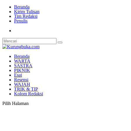
Beranda
Kirim Tulisan
Tim Redaksi
Penulis
Beranda
WARTA
SASTRA
PIKNIK
Esai
Resensi
WAJAH
TRIK & TIP
Kolom Redaksi
Pilih Halaman