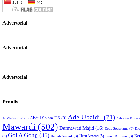
Advertorial
Advertorial
Advertorial
Penulis
Ade Ubaidil
(71)
Abdul Salam HS
(9)
Adipatra Kenar
A. Warits Rovi
(3)
Mawardi
(502)
Darmawati Majid
(16)
Dede Soepriatna
(3)
Di
Gol A Gong
(35)
Heru Anwari
(5)
Ke
(3)
Haniah Nurlaili
(3)
Imam Budiman
(3)