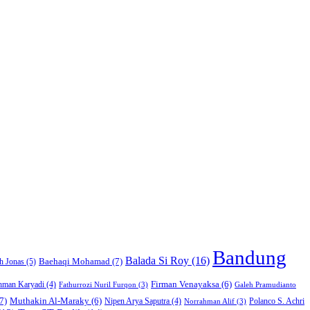
Bandung
Balada Si Roy
(16)
Baehaqi Mohamad
(7)
h Jonas
(5)
Firman Venayaksa
(6)
hman Karyadi
(4)
Fathurrozi Nuril Furqon
(3)
Galeh Pramudianto
7)
Muthakin Al-Maraky
(6)
Nipen Arya Saputra
(4)
Polanco S. Achri
Norrahman Alif
(3)