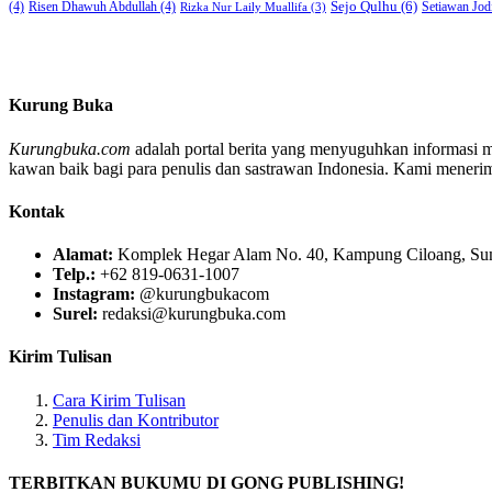
Sejo Qulhu
(6)
Setiawan Jod
(4)
Risen Dhawuh Abdullah
(4)
Rizka Nur Laily Muallifa
(3)
Kurung Buka
Kurungbuka.com
adalah portal berita yang menyuguhkan informasi men
kawan baik bagi para penulis dan sastrawan Indonesia. Kami menerima s
Kontak
Alamat:
Komplek Hegar Alam No. 40, Kampung Ciloang, Sumu
Telp.:
+62 819-0631-1007
Instagram:
@kurungbukacom
Surel:
redaksi@kurungbuka.com
Kirim Tulisan
Cara Kirim Tulisan
Penulis dan Kontributor
Tim Redaksi
TERBITKAN BUKUMU DI GONG PUBLISHING!