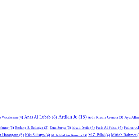
Ardian Je
(15)
Anas Al Lubab
(8)
Ayu Alfia
o Wicaksana
(4)
Ardy Kresna Crenata
(3)
Erwin Setia
(4)
Faris Al Faisal
(4)
Fathurroc
ofanny
(3)
Endang S. Sulistiya
(3)
Erna Surya
(3)
Miftah Rahmet
(
n Hanggara
(6)
Kiki Sulistyo
(4)
M.Z. Billal
(4)
M. Rifdal Ais Annafis
(3)