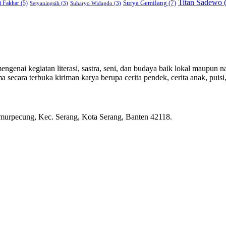
Titan Sadewo
(
Surya Gemilang
(7)
i Fakhar
(5)
Setyaningsih
(3)
Suharyo Widagdo
(3)
genai kegiatan literasi, sastra, seni, dan budaya baik lokal maupun na
ecara terbuka kiriman karya berupa cerita pendek, cerita anak, puisi, e
rpecung, Kec. Serang, Kota Serang, Banten 42118.