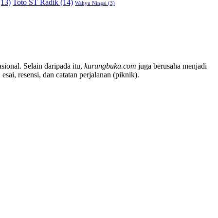
13)
Toto ST Radik
(14)
Wahyu Ningsi
(3)
sional. Selain daripada itu,
kurungbuka.com
juga berusaha menjadi
sai, resensi, dan catatan perjalanan (piknik).