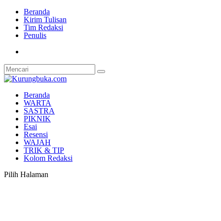
Beranda
Kirim Tulisan
Tim Redaksi
Penulis
Beranda
WARTA
SASTRA
PIKNIK
Esai
Resensi
WAJAH
TRIK & TIP
Kolom Redaksi
Pilih Halaman