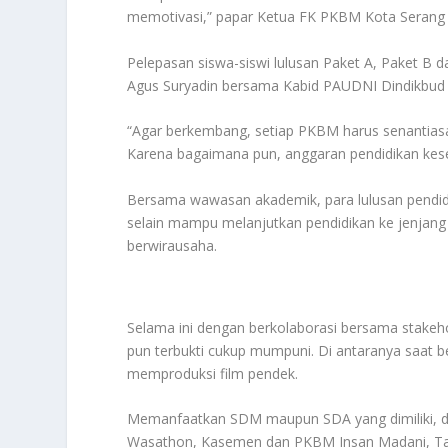
memotivasi,” papar Ketua FK PKBM Kota Serang J
Pelepasan siswa-siswi lulusan Paket A, Paket B d
Agus Suryadin bersama Kabid PAUDNI Dindikbud K
“Agar berkembang, setiap PKBM harus senantias
Karena bagaimana pun, anggaran pendidikan keset
Bersama wawasan akademik, para lulusan pendidika
selain mampu melanjutkan pendidikan ke jenjang le
berwirausaha.
Selama ini dengan berkolaborasi bersama stakehold
pun terbukti cukup mumpuni. Di antaranya saat 
memproduksi film pendek.
Memanfaatkan SDM maupun SDA yang dimiliki,
Wasathon, Kasemen dan PKBM Insan Madani, Takta