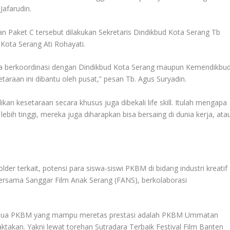
afarudin.
an Paket C tersebut dilakukan Sekretaris Dindikbud Kota Serang Tb
ota Serang Ati Rohayati.
a berkoordinasi dengan Dindikbud Kota Serang maupun Kemendikbud
araan ini dibantu oleh pusat,” pesan Tb. Agus Suryadin.
n kesetaraan secara khusus juga dibekali life skill. Itulah mengapa
bih tinggi, mereka juga diharapkan bisa bersaing di dunia kerja, ata
er terkait, potensi para siswa-siswi PKBM di bidang industri kreatif
bersama Sanggar Film Anak Serang (FANS), berkolaborasi
 dua PKBM yang mampu meretas prestasi adalah PKBM Ummatan
kan. Yakni lewat torehan Sutradara Terbaik Festival Film Banten