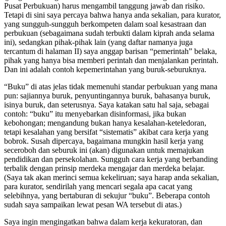
Pusat Perbukuan) harus mengambil tanggung jawab dan risiko.
Tetapi di sini saya percaya bahwa hanya anda sekalian, para kurator,
yang sungguh-sungguh berkompeten dalam soal kesastraan dan
perbukuan (sebagaimana sudah terbukti dalam kiprah anda selama
ini), sedangkan pihak-pihak lain (yang daftar namanya juga
tercantum di halaman II) saya anggap barisan “pemerintah” belaka,
pihak yang hanya bisa memberi perintah dan menjalankan perintah.
Dan ini adalah contoh kepemerintahan yang buruk-seburuknya.
“Buku” di atas jelas tidak memenuhi standar perbukuan yang mana
pun: sajiannya buruk, penyuntingannya buruk, bahasanya buruk,
isinya buruk, dan seterusnya. Saya katakan satu hal saja, sebagai
contoh: “buku” itu menyebarkan disinformasi, jika bukan
kebohongan; mengandung bukan hanya kesalahan-keteledoran,
tetapi kesalahan yang bersifat “sistematis” akibat cara kerja yang
bobrok. Susah dipercaya, bagaimana mungkin hasil kerja yang
seceroboh dan seburuk ini (akan) digunakan untuk memajukan
pendidikan dan persekolahan. Sungguh cara kerja yang berbanding
terbalik dengan prinsip merdeka mengajar dan merdeka belajar.
(Saya tak akan merinci semua kekeliruan; saya harap anda sekalian,
para kurator, sendirilah yang mencari segala apa cacat yang
selebihnya, yang bertaburan di sekujur “buku”. Beberapa contoh
sudah saya sampaikan lewat pesan WA tersebut di atas.)
Saya ingin mengingatkan bahwa dalam kerja kekuratoran, dan