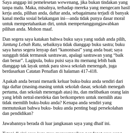
Saya anggap ini pemelesetan wewenang, jika bukan tindakan yang
tanpa malu. Maka, misalnya, terhadap mereka yang mengecam hasil
kerja anda, pilihan anda, daftar anda, sebagaimana terjadi di banyak
kanal media sosial belakangan ini—anda tidak punya dasar moral
untuk mempertahankan diri, untuk mempertanggungjawabkan
pilihan anda. Mohon maaf.
Dan segera saya katakan bahwa buku saya yang sudah anda pilih,
Jantung Lebah Ratu
, sebaiknya tidak dianggap buku sastra; buku
saya harus segera lenyap dari “kanonisasi” yang anda buat; saya
sungguh tidak termasuk sastrawan, apalagi sastrawan yang “baik
dan benar”. Lagipula, buku puisi saya itu memang lebih baik
dianggap tak layak untuk para siswa sekolah menengah, juga
berdasarkan Catatan Penafian di halaman 417-418.
Apakah anda berani menarik keluar buku-buku anda sendiri dari
tiga daftar (masing-masing untuk sekolah dasar, sekolah menegah
pertama, dan sekolah menengah atas) itu, dan melibatkan orang lain
yang lebih netral-merdeka dan berkompeten untuk memilih atau
tidak memilih buku-buku anda? Kenapa anda sendiri yang
memutuskan bahwa buku- buku anda penting bagi persekolahan
dan pendidikan?
Jawabannya berada di luar jangkauan saya yang dhaif ini.