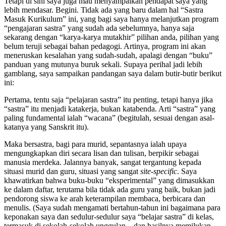
Tetapi di sini saya juga mau menyampaikan pendapat saya yang
lebih mendasar. Begini. Tidak ada yang baru dalam hal “Sastra
Masuk Kurikulum” ini, yang bagi saya hanya melanjutkan program
“pengajaran sastra” yang sudah ada sebelumnya, hanya saja
sekarang dengan “karya-karya mutakhir” pilihan anda, pilihan yang
belum teruji sebagai bahan pedagogi. Artinya, program ini akan
meneruskan kesalahan yang sudah-sudah, apalagi dengan “buku”
panduan yang mutunya buruk sekali. Supaya perihal jadi lebih
gamblang, saya sampaikan pandangan saya dalam butir-butir berikut
ini:
Pertama, tentu saja “pelajaran sastra” itu penting, tetapi hanya jika
“sastra” itu menjadi katakerja, bukan katabenda. Arti “sastra” yang
paling fundamental ialah “wacana” (begitulah, sesuai dengan asal-
katanya yang Sanskrit itu).
Maka bersastra, bagi para murid, sepantasnya ialah upaya
mengungkapkan diri secara lisan dan tulisan, berpikir sebagai
manusia merdeka. Jalannya banyak, sangat tergantung kepada
situasi murid dan guru, situasi yang sangat
site-specific
. Saya
khawatirkan bahwa buku-buku “eksperimental” yang dimasukkan
ke dalam daftar, terutama bila tidak ada guru yang baik, bukan jadi
pendorong siswa ke arah keterampilan membaca, berbicara dan
menulis. (Saya sudah mengamati bertahun-tahun ini bagaimana para
keponakan saya dan sedulur-sedulur saya “belajar sastra” di kelas,
termasuk di sekolah-sekolah unggulan—dan hasilnya memilukan