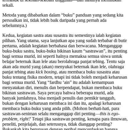
sekali.
Metoda yang dibabarkan dalam “buku” panduan yang sedang kita
persoalkan ini, tidak lebih baik daripada yang pernah ada
sebelumnya.)
Kedua, kegiatan sastra atau susastra itu semestinya ialah kegiatan
pilihan. Yang utama, saya lanjutkan apa yang sudah terbabar di butir
pertama, adalah kegiatan berbahasa dan berwacana. Menganggap
buku-buku sastra, buku-buku bikinan kaum “sastrawan”, itu penting
bagi semua murid, ini seperti halnya memaksa semua siswa untuk
belajar beternak ikan lele atau berolahraga panjat tebing. Tentu saja
akan ada murid yang (akan) menyukai beternak ikan lele, olahraga
panjat tebing atau
kick boxing
, atau membaca buku susastra atau
buku tentang fisika modern, tetapi ini tidak boleh menjadi keharusan
bagi semua murid. Yang “fardhu ‘ain” itu adalah kemampuan
menyatakan diri, menulis dan berpendapat, bukan membaca buku
bikinan sastrawan. Saya percaya bahwa beberapa murid, ada
banyak jumlahnya, bisa menjadi penulis dan pemikir tangguh,
bukan dengan keharusan membaca ini dan itu, apalagi keharusan
membaca buku-buku yang anda pilih. (Mohon berhati-hati, para
sastrawan-seniman selalu menganggap diri penting—
this is ego-
problem, right?
Tetapi jika sastrawan penting, kenapa para ilmuwan,
peneliti, penjelajah, dan seterusnya, tidak dianggap penting?
Bukankah kita berurusan dengan perihal mencerdaskan bangsa,