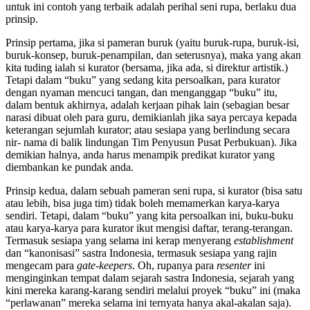
untuk ini contoh yang terbaik adalah perihal seni rupa, berlaku dua
prinsip.
Prinsip pertama, jika si pameran buruk (yaitu buruk-rupa, buruk-isi,
buruk-konsep, buruk-penampilan, dan seterusnya), maka yang akan
kita tuding ialah si kurator (bersama, jika ada, si direktur artistik.)
Tetapi dalam “buku” yang sedang kita persoalkan, para kurator
dengan nyaman mencuci tangan, dan menganggap “buku” itu,
dalam bentuk akhirnya, adalah kerjaan pihak lain (sebagian besar
narasi dibuat oleh para guru, demikianlah jika saya percaya kepada
keterangan sejumlah kurator; atau sesiapa yang berlindung secara
nir- nama di balik lindungan Tim Penyusun Pusat Perbukuan). Jika
demikian halnya, anda harus menampik predikat kurator yang
diembankan ke pundak anda.
Prinsip kedua, dalam sebuah pameran seni rupa, si kurator (bisa satu
atau lebih, bisa juga tim) tidak boleh memamerkan karya-karya
sendiri. Tetapi, dalam “buku” yang kita persoalkan ini, buku-buku
atau karya-karya para kurator ikut mengisi daftar, terang-terangan.
Termasuk sesiapa yang selama ini kerap menyerang
establishment
dan “kanonisasi” sastra Indonesia, termasuk sesiapa yang rajin
mengecam para
gate-keepers
. Oh, rupanya para
resenter
ini
menginginkan tempat dalam sejarah sastra Indonesia, sejarah yang
kini mereka karang-karang sendiri melalui proyek “buku” ini (maka
“perlawanan” mereka selama ini ternyata hanya akal-akalan saja).