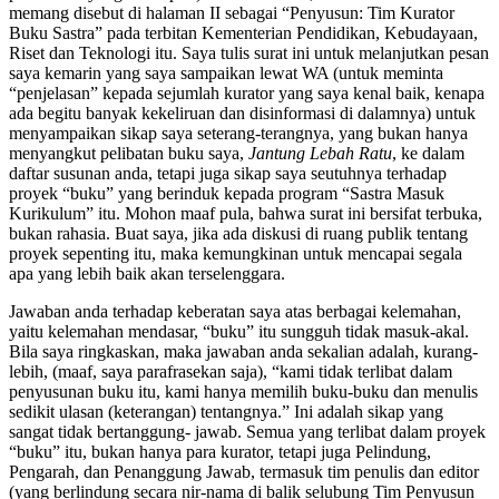
memang disebut di halaman II sebagai “Penyusun: Tim Kurator
Buku Sastra” pada terbitan Kementerian Pendidikan, Kebudayaan,
Riset dan Teknologi itu. Saya tulis surat ini untuk melanjutkan pesan
saya kemarin yang saya sampaikan lewat WA (untuk meminta
“penjelasan” kepada sejumlah kurator yang saya kenal baik, kenapa
ada begitu banyak kekeliruan dan disinformasi di dalamnya) untuk
menyampaikan sikap saya seterang-terangnya, yang bukan hanya
menyangkut pelibatan buku saya,
Jantung Lebah Ratu
, ke dalam
daftar susunan anda, tetapi juga sikap saya seutuhnya terhadap
proyek “buku” yang berinduk kepada program “Sastra Masuk
Kurikulum” itu. Mohon maaf pula, bahwa surat ini bersifat terbuka,
bukan rahasia. Buat saya, jika ada diskusi di ruang publik tentang
proyek sepenting itu, maka kemungkinan untuk mencapai segala
apa yang lebih baik akan terselenggara.
Jawaban anda terhadap keberatan saya atas berbagai kelemahan,
yaitu kelemahan mendasar, “buku” itu sungguh tidak masuk-akal.
Bila saya ringkaskan, maka jawaban anda sekalian adalah, kurang-
lebih, (maaf, saya parafrasekan saja), “kami tidak terlibat dalam
penyusunan buku itu, kami hanya memilih buku-buku dan menulis
sedikit ulasan (keterangan) tentangnya.” Ini adalah sikap yang
sangat tidak bertanggung- jawab. Semua yang terlibat dalam proyek
“buku” itu, bukan hanya para kurator, tetapi juga Pelindung,
Pengarah, dan Penanggung Jawab, termasuk tim penulis dan editor
(yang berlindung secara nir-nama di balik selubung Tim Penyusun