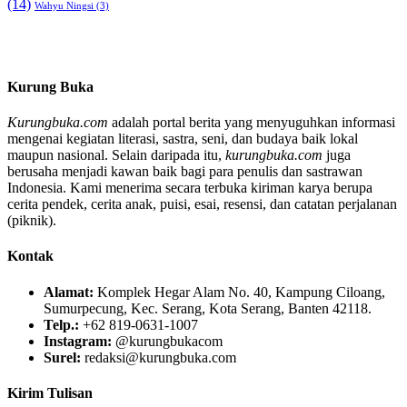
(14)
Wahyu Ningsi
(3)
Kurung Buka
Kurungbuka.com
adalah portal berita yang menyuguhkan informasi
mengenai kegiatan literasi, sastra, seni, dan budaya baik lokal
maupun nasional. Selain daripada itu,
kurungbuka.com
juga
berusaha menjadi kawan baik bagi para penulis dan sastrawan
Indonesia. Kami menerima secara terbuka kiriman karya berupa
cerita pendek, cerita anak, puisi, esai, resensi, dan catatan perjalanan
(piknik).
Kontak
Alamat:
Komplek Hegar Alam No. 40, Kampung Ciloang,
Sumurpecung, Kec. Serang, Kota Serang, Banten 42118.
Telp.:
+62 819-0631-1007
Instagram:
@kurungbukacom
Surel:
redaksi@kurungbuka.com
Kirim Tulisan