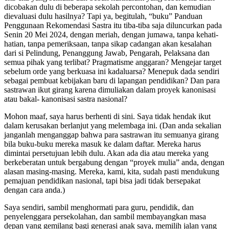
dicobakan dulu di beberapa sekolah percontohan, dan kemudian
dievaluasi dulu hasilnya? Tapi ya, begitulah, “buku” Panduan
Penggunaan Rekomendasi Sastra itu tiba-tiba saja diluncurkan pada
Senin 20 Mei 2024, dengan meriah, dengan jumawa, tanpa kehati-
hatian, tanpa pemeriksaan, tanpa sikap cadangan akan kesalahan
dari si Pelindung, Penanggung Jawab, Pengarah, Pelaksana dan
semua pihak yang terlibat? Pragmatisme anggaran? Mengejar target
sebelum orde yang berkuasa ini kadaluarsa? Menepuk dada sendiri
sebagai pembuat kebijakan baru di lapangan pendidikan? Dan para
sastrawan ikut girang karena dimuliakan dalam proyek kanonisasi
atau bakal- kanonisasi sastra nasional?
Mohon maaf, saya harus berhenti di sini. Saya tidak hendak ikut
dalam kerusakan berlanjut yang melembaga ini. (Dan anda sekalian
janganlah menganggap bahwa para sastrawan itu semuanya girang
bila buku-buku mereka masuk ke dalam daftar. Mereka harus
dimintai persetujuan lebih dulu. Akan ada dia atau mereka yang
berkeberatan untuk bergabung dengan “proyek mulia” anda, dengan
alasan masing-masing. Mereka, kami, kita, sudah pasti mendukung
pemajuan pendidikan nasional, tapi bisa jadi tidak bersepakat
dengan cara anda.)
Saya sendiri, sambil menghormati para guru, pendidik, dan
penyelenggara persekolahan, dan sambil membayangkan masa
depan yang gemilang bagi generasi anak saya, memilih jalan yang