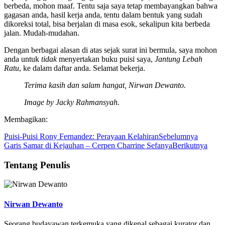
berbeda, mohon maaf. Tentu saja saya tetap membayangkan bahwa
gagasan anda, hasil kerja anda, tentu dalam bentuk yang sudah
dikoreksi total, bisa berjalan di masa esok, sekalipun kita berbeda
jalan. Mudah-mudahan.
Dengan berbagai alasan di atas sejak surat ini bermula, saya mohon
anda untuk
tidak
menyertakan buku puisi saya,
Jantung Lebah
Ratu
, ke dalam daftar anda. Selamat bekerja.
Terima kasih dan salam hangat, Nirwan Dewanto.
Image by Jacky Rahmansyah.
Membagikan:
Puisi-Puisi Rony Fernandez: Perayaan Kelahiran
Sebelumnya
Garis Samar di Kejauhan – Cerpen Charrine Sefanya
Berikutnya
Tentang Penulis
Nirwan Dewanto
Seorang budayawan terkemuka yang dikenal sebagai kurator dan