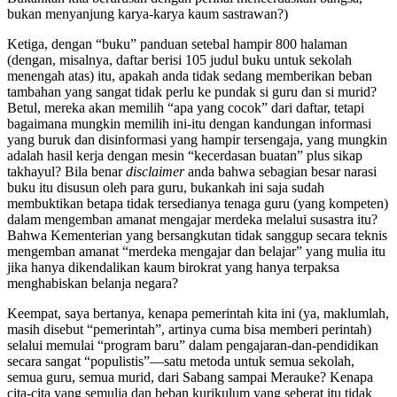
bukan menyanjung karya-karya kaum sastrawan?)
Ketiga, dengan “buku” panduan setebal hampir 800 halaman
(dengan, misalnya, daftar berisi 105 judul buku untuk sekolah
menengah atas) itu, apakah anda tidak sedang memberikan beban
tambahan yang sangat tidak perlu ke pundak si guru dan si murid?
Betul, mereka akan memilih “apa yang cocok” dari daftar, tetapi
bagaimana mungkin memilih ini-itu dengan kandungan informasi
yang buruk dan disinformasi yang hampir tersengaja, yang mungkin
adalah hasil kerja dengan mesin “kecerdasan buatan” plus sikap
takhayul? Bila benar
disclaimer
anda bahwa sebagian besar narasi
buku itu disusun oleh para guru, bukankah ini saja sudah
membuktikan betapa tidak tersedianya tenaga guru (yang kompeten)
dalam mengemban amanat mengajar merdeka melalui susastra itu?
Bahwa Kementerian yang bersangkutan tidak sanggup secara teknis
mengemban amanat “merdeka mengajar dan belajar” yang mulia itu
jika hanya dikendalikan kaum birokrat yang hanya terpaksa
menghabiskan belanja negara?
Keempat, saya bertanya, kenapa pemerintah kita ini (ya, maklumlah,
masih disebut “pemerintah”, artinya cuma bisa memberi perintah)
selalui memulai “program baru” dalam pengajaran-dan-pendidikan
secara sangat “populistis”—satu metoda untuk semua sekolah,
semua guru, semua murid, dari Sabang sampai Merauke? Kenapa
cita-cita yang semulia dan beban kurikulum yang seberat itu tidak