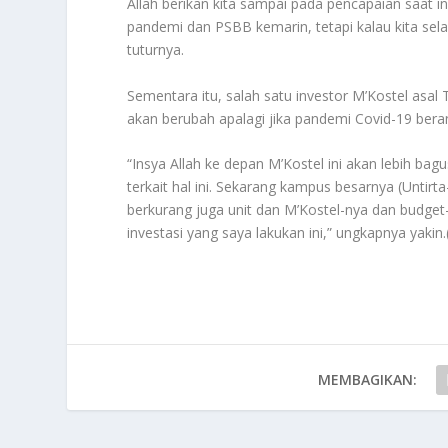
Allah berikan kita sampai pada pencapaian saat in
pandemi dan PSBB kemarin, tetapi kalau kita sela
tuturnya.
Sementara itu, salah satu investor M’Kostel asa
akan berubah apalagi jika pandemi Covid-19 beran
“Insya Allah ke depan M’Kostel ini akan lebih bag
terkait hal ini. Sekarang kampus besarnya (Untirt
berkurang juga unit dan M’Kostel-nya dan budget-n
investasi yang saya lakukan ini,” ungkapnya yakin.
MEMBAGIKAN: