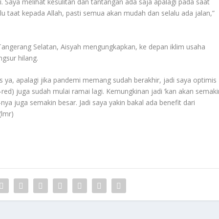
i. Saya melihat kesulitan dan tantangan ada saja apalagi pada saat
lu taat kepada Allah, pasti semua akan mudah dan selalu ada jalan,”
l Tangerang Selatan, Aisyah mengungkapkan, ke depan iklim usaha
gsur hilang.
us ya, apalagi jika pandemi memang sudah berakhir, jadi saya optimis
a-red) juga sudah mulai ramai lagi. Kemungkinan jadi ‘kan akan semaki
ya juga semakin besar. Jadi saya yakin bakal ada benefit dari
(lmr)