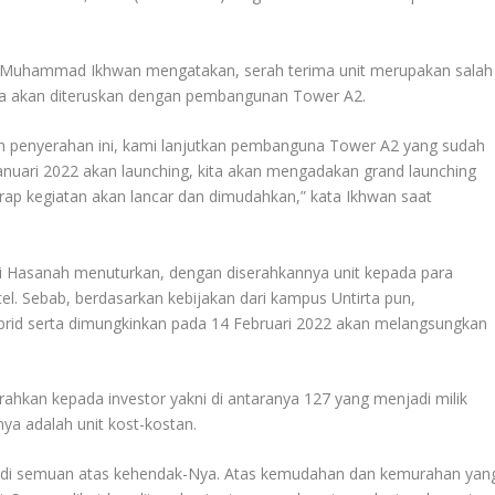
) Muhammad Ikhwan mengatakan, serah terima unit merupakan salah
nya akan diteruskan dengan pembangunan Tower A2.
h penyerahan ini, kami lanjutkan pembanguna Tower A2 yang sudah
Januari 2022 akan launching, kita akan mengadakan grand launching
arap kegiatan akan lancar dan dimudahkan,” kata Ikhwan saat
iti Hasanah menuturkan, dengan diserahkannya unit kepada para
tel. Sebab, berdasarkan kebijakan dari kampus Untirta pun,
brid serta dimungkinkan pada 14 Februari 2022 akan melangsungkan
rahkan kepada investor yakni di antaranya 127 yang menjadi milik
ya adalah unit kost-kostan.
rjadi semuan atas kehendak-Nya. Atas kemudahan dan kemurahan yan