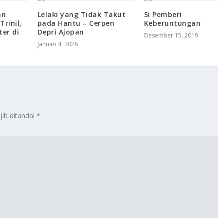
an
Lelaki yang Tidak Takut
Si Pemberi
rinil,
pada Hantu – Cerpen
Keberuntungan
ter di
Depri Ajopan
Desember 15, 2019
Januari 4, 2026
jib ditandai
*