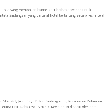
ka yang merupakan hunian kost berbasis syariah untuk
irta Sindangsari yang bertaraf hotel berbintang secara resmi telah
ia M’Kostel, Jalan Raya Palka, Sindangheula, Kecamatan Pabuaran,
rima Unit, Rabu (29/12/2021). Kegiatan ini dihadiri oleh para