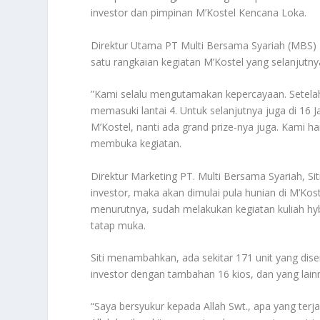
investor dan pimpinan M’Kostel Kencana Loka.
Direktur Utama PT Multi Bersama Syariah (MBS
satu rangkaian kegiatan M’Kostel yang selanjut
”Kami selalu mengutamakan kepercayaan. Setela
memasuki lantai 4. Untuk selanjutnya juga di 16 
M’Kostel, nanti ada grand prize-nya juga. Kami h
membuka kegiatan.
Direktur Marketing PT. Multi Bersama Syariah, S
investor, maka akan dimulai pula hunian di M’Kos
menurutnya, sudah melakukan kegiatan kuliah hy
tatap muka.
Siti menambahkan, ada sekitar 171 unit yang dise
investor dengan tambahan 16 kios, dan yang lainn
“Saya bersyukur kepada Allah Swt., apa yang te