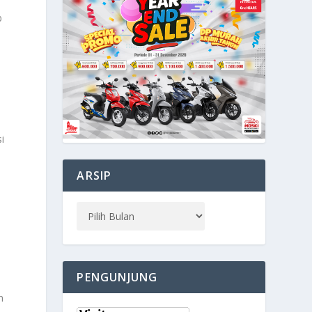
b
i
ARSIP
PENGUNJUNG
n