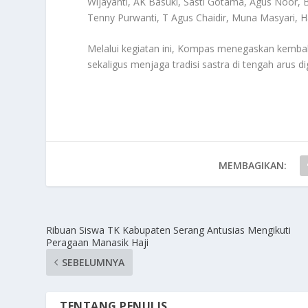
Wijayanti, AK Basuki, Sasti Gotama, Agus Noor, B
Tenny Purwanti, T Agus Chaidir, Muna Masyari, 
Melalui kegiatan ini, Kompas menegaskan kembal
sekaligus menjaga tradisi sastra di tengah arus di
MEMBAGIKAN:
Ribuan Siswa TK Kabupaten Serang Antusias Mengikuti
Peragaan Manasik Haji
SEBELUMNYA
TENTANG PENULIS