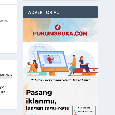
ADVERTORIAL
terasi
yar
ana