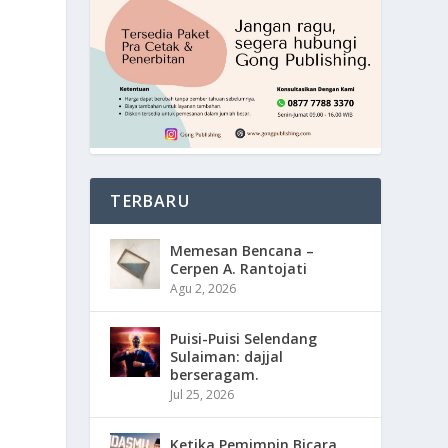
TERBARU
Memesan Bencana –
Cerpen A. Rantojati
Agu 2, 2026
Puisi-Puisi Selendang
Sulaiman: dajjal
berseragam.
Jul 25, 2026
Ketika Pemimpin Bicara,