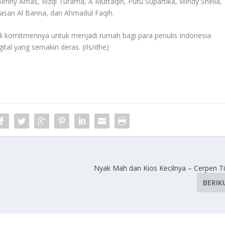
enny Arnas, Rizqi Turama, A Muttaqin, Putu Supartika, Windy Sheila,
Hasan Al Banna, dan Ahmadul Faqih.
i komitmennya untuk menjadi rumah bagi para penulis Indonesia
gital yang semakin deras. (rls/dhe)
Nyak Mah dan Kios Kecilnya – Cerpen T
BERIK