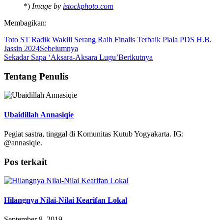
*)
Image by
istockphoto.com
Membagikan:
Toto ST Radik Wakili Serang Raih Finalis Terbaik Piala PDS H.B.
Jassin 2024
Sebelumnya
Sekadar Sapa ‘Aksara-Aksara Lugu’
Berikutnya
Tentang Penulis
Ubaidillah Annasiqie
Pegiat sastra, tinggal di Komunitas Kutub Yogyakarta. IG:
@annasiqie.
Pos terkait
Hilangnya Nilai-Nilai Kearifan Lokal
September 8, 2019