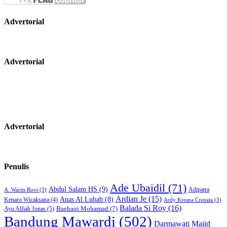
Advertorial
Advertorial
Advertorial
Penulis
Ade Ubaidil
(71)
Abdul Salam HS
(9)
Adipatra
A. Warits Rovi
(3)
Ardian Je
(15)
Anas Al Lubab
(8)
Kenaro Wicaksana
(4)
Ardy Kresna Crenata
(3)
Balada Si Roy
(16)
Baehaqi Mohamad
(7)
Ayu Alfiah Jonas
(5)
Bandung Mawardi
(502)
Darmawati Majid