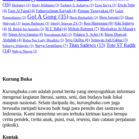
(16)
Erwin Setia
Diofanny
(3)
Dody Widianto
(3)
Endang S. Sulistiya
(3)
Erna Surya
(3)
Firman Venayaksa
(6)
(4)
Faris Al Faisal
(4)
Fathurrochman Karyadi
(4)
Galeh
Gol A Gong
(35)
Heru Anwari
(5)
Pramudianto
(3)
Haris Hudzaifah
(3)
Ilham
Ken Hanggara
(6)
Kiki Sulistyo
Wahyudi
(3)
Imam Budiman
(3)
Isbedy Stiawan ZS
(3)
Miftah Rahmet
(7)
Muthakin Al-Maraky
(4)
M.Z. Billal
(4)
M. Rifdal Ais Annafis
(3)
(6)
Nipen Arya Saputra
(4)
Polanco S. Achri
(4)
Risen Dhawuh
Norrahman Alif
(3)
Sejo Qulhu
(6)
Setiawan Jodi Fakhar
(5)
Abdullah
(4)
Rizka Nur Laily Muallifa
(3)
Titan Sadewo
(13)
Toto ST Radik
Surya Gemilang
(7)
Suharyo Widagdo
(3)
(14)
Wahyu Ningsi
(3)
Kurung Buka
Kurungbuka.com
adalah portal berita yang menyuguhkan informasi
mengenai kegiatan literasi, sastra, seni, dan budaya baik lokal
maupun nasional. Selain daripada itu,
kurungbuka.com
juga
berusaha menjadi kawan baik bagi para penulis dan sastrawan
Indonesia. Kami menerima secara terbuka kiriman karya berupa
cerita pendek, cerita anak, puisi, esai, resensi, dan catatan perjalanan
(piknik).
Kontak