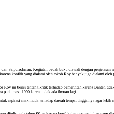
 dan Saipurrohman. Kegiatan bedah buku diawali dengan penjelasan me
rena konflik yang dialami oleh tokoh Roy banyak juga dialami oleh pa
Si Roy ini berisi tentang kritik terhadap pemerintah karena Banten ti
a pada masa 1990 karena tidak ada ilmuan lagi.
 aspirasi anak muda terhadap daerah tempat tinggalnya agar lebih maj
pun ditulis pada tahun 90-an karena konflik dan permasalahan yang dia