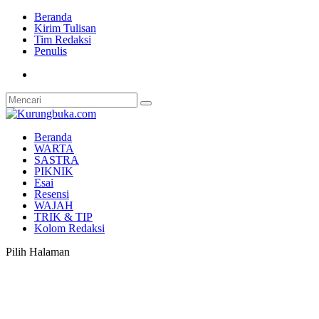
Beranda
Kirim Tulisan
Tim Redaksi
Penulis
Beranda
WARTA
SASTRA
PIKNIK
Esai
Resensi
WAJAH
TRIK & TIP
Kolom Redaksi
Pilih Halaman