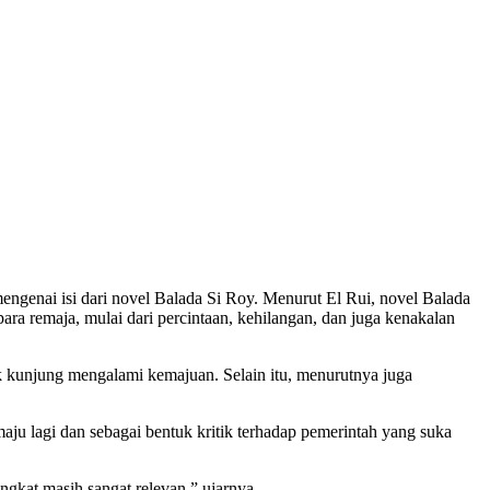
ngenai isi dari novel Balada Si Roy. Menurut El Rui, novel Balada
ra remaja, mulai dari percintaan, kehilangan, dan juga kenakalan
dak kunjung mengalami kemajuan. Selain itu, menurutnya juga
u lagi dan sebagai bentuk kritik terhadap pemerintah yang suka
ngkat masih sangat relevan,” ujarnya.