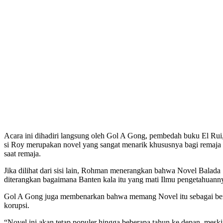
Acara ini dihadiri langsung oleh Gol A Gong, pembedah buku El Rui,
si Roy merupakan novel yang sangat menarik khususnya bagi remaja ka
saat remaja.
Jika dilihat dari sisi lain, Rohman menerangkan bahwa Novel Balada 
diterangkan bagaimana Banten kala itu yang mati Ilmu pengetahuanny
Gol A Gong juga membenarkan bahwa memang Novel itu sebagai bentuk
korupsi.
“Novel ini akan tetap populer hingga beberapa tahun ke depan, meski