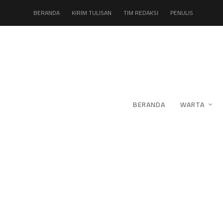
BERANDA
KIRIM TULISAN
TIM REDAKSI
PENULIS
BERANDA
WARTA