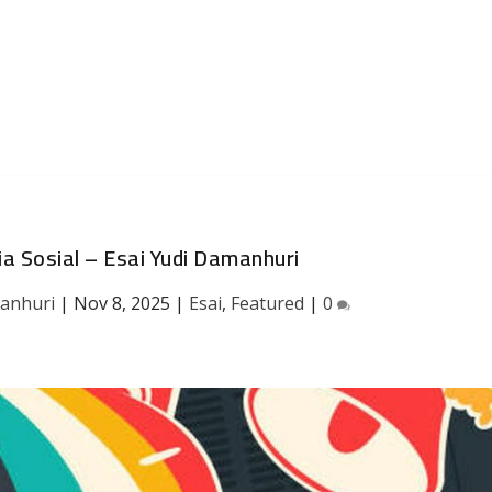
 Sosial – Esai Yudi Damanhuri
anhuri
|
Nov 8, 2025
|
Esai
,
Featured
|
0