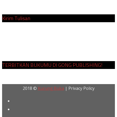
Surel:
redaksi@kurungbuka.com
Kirim Tulisan
Cara Kirim Tulisan
Penulis dan Kontributor
Tim Redaksi
TERBITKAN BUKUMU DI GONG PUBLISHING!
2018 ©
Kurung Buka
| Privacy Policy