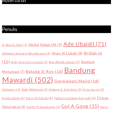
Advertorial
Penulis
Ade Ubaidil
(71)
Abdul Salam HS
(9)
A. Warits Rovi
(3)
Ardian Je
Anas Al Lubab
(8)
Adipatra Kenaro Wicaksana
(4)
(15)
Baehaqi
Ayu Alfiah Jonas
(5)
Ardy Kresna Crenata
(3)
Bandung
Balada Si Roy
(16)
Mohamad
(7)
Mawardi
(502)
Darmawati Majid
(16)
Diofanny
(3)
Dody Widianto
(3)
Endang S. Sulistiya
(3)
Erna Surya
(3)
Firman
Erwin Setia
(4)
Faris Al Faisal
(4)
Fathurrochman Karyadi
(4)
Gol A Gong
(35)
Venayaksa
(6)
Galeh Pramudianto
(3)
Haris