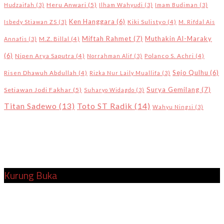
Heru Anwari
(5)
Hudzaifah
(3)
Ilham Wahyudi
(3)
Imam Budiman
(3)
Ken Hanggara
(6)
Isbedy Stiawan ZS
(3)
Kiki Sulistyo
(4)
M. Rifdal Ais
Miftah Rahmet
(7)
Muthakin Al-Maraky
Annafis
(3)
M.Z. Billal
(4)
(6)
Nipen Arya Saputra
(4)
Norrahman Alif
(3)
Polanco S. Achri
(4)
Sejo Qulhu
(6)
Risen Dhawuh Abdullah
(4)
Rizka Nur Laily Muallifa
(3)
Surya Gemilang
(7)
Setiawan Jodi Fakhar
(5)
Suharyo Widagdo
(3)
Toto ST Radik
(14)
Titan Sadewo
(13)
Wahyu Ningsi
(3)
Kurung Buka
Kurungbuka.com
adalah portal berita yang menyuguhkan
informasi mengenai kegiatan literasi, sastra, seni, dan