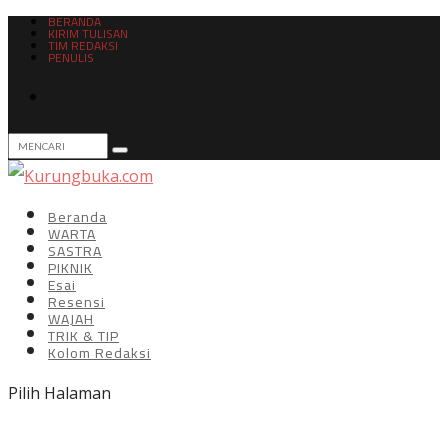
BERANDA
KIRIM TULISAN
TIM REDAKSI
PENULIS
Beranda
WARTA
SASTRA
PIKNIK
Esai
Resensi
WAJAH
TRIK & TIP
Kolom Redaksi
Pilih Halaman