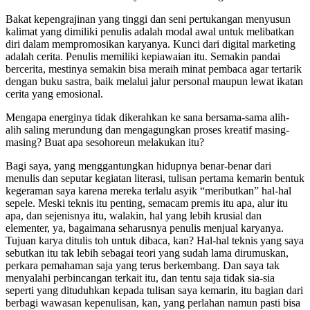
Bakat kepengrajinan yang tinggi dan seni pertukangan menyusun
kalimat yang dimiliki penulis adalah modal awal untuk melibatkan
diri dalam mempromosikan karyanya. Kunci dari digital marketing
adalah cerita. Penulis memiliki kepiawaian itu. Semakin pandai
bercerita, mestinya semakin bisa meraih minat pembaca agar tertarik
dengan buku sastra, baik melalui jalur personal maupun lewat ikatan
cerita yang emosional.
Mengapa energinya tidak dikerahkan ke sana bersama-sama alih-
alih saling merundung dan mengagungkan proses kreatif masing-
masing? Buat apa sesohoreun melakukan itu?
Bagi saya, yang menggantungkan hidupnya benar-benar dari
menulis dan seputar kegiatan literasi, tulisan pertama kemarin bentuk
kegeraman saya karena mereka terlalu asyik “meributkan” hal-hal
sepele. Meski teknis itu penting, semacam premis itu apa, alur itu
apa, dan sejenisnya itu, walakin, hal yang lebih krusial dan
elementer, ya, bagaimana seharusnya penulis menjual karyanya.
Tujuan karya ditulis toh untuk dibaca, kan? Hal-hal teknis yang saya
sebutkan itu tak lebih sebagai teori yang sudah lama dirumuskan,
perkara pemahaman saja yang terus berkembang. Dan saya tak
menyalahi perbincangan terkait itu, dan tentu saja tidak sia-sia
seperti yang dituduhkan kepada tulisan saya kemarin, itu bagian dari
berbagi wawasan kepenulisan, kan, yang perlahan namun pasti bisa