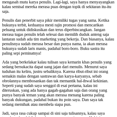
mengasah mutu karya penulis. Lagi-lagi, saya hanya menyayangkan
kalau semisal mereka merasa puas dengan topik di sekitaran itu-itu
saja.
Penulis dan penerbit saya pikir memiliki tugas yang sama. Ketika
bukunya terbit, keduanya mesti rajin promosi dan mencarikan
peluang untuk didiskusikan dan terus diperbincangkan. Jangan
merasa tugas penulis telah selesai dan memilih duduk anteng saja
lantaran sudah ada tim marketing yang bekerja. Dan biasanya, kalau
penulisnya sudah merasa besar dan punya nama, ia akan merasa
bukunya sudah laris manis, padahal boro-boro. Buku sastra itu
paling sepi peminatnya!
Ada yang berkelakar kalau tulisan saya kemarin khas penulis yang
sedang bersukacita dapat uang jajan dari menulis. Menurut saya
tuduhan itu keliru, justru sebaliknya. Karena ribut-ribut ini orang
semakin malas dengan sastrawan dan karya-karyanya, sebab
obrolannya membosankan dan tak memantik hal-ihwal kekinian.
Seperti yang sudah saya senggol di esai pertama, kalau ini
diteruskan, yang ada hanya gagah-gagahan saja dan orang yang
punya banyak teman yang akan merasa menang karena paling
banyak dukungan, padahal bukan itu poin saya. Dan saya tak
sedang memihak atau membela siapa pun.
Jadi, saya rasa cukup sampai di sini saja tulisannya, kalau saya