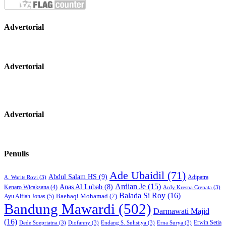
Advertorial
Advertorial
Advertorial
Penulis
Ade Ubaidil
(71)
Abdul Salam HS
(9)
Adipatra
A. Warits Rovi
(3)
Ardian Je
(15)
Anas Al Lubab
(8)
Kenaro Wicaksana
(4)
Ardy Kresna Crenata
(3)
Balada Si Roy
(16)
Baehaqi Mohamad
(7)
Ayu Alfiah Jonas
(5)
Bandung Mawardi
(502)
Darmawati Majid
(16)
Erwin Setia
Dede Soepriatna
(3)
Diofanny
(3)
Endang S. Sulistiya
(3)
Erna Surya
(3)