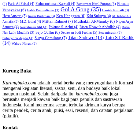
Firman
(4)
Faris Al Faisal
(4)
Fathurrochman Karyadi
(4)
Fathurrozi Nuril Furqon
(3)
Gol A Gong
(35)
Venayaksa
(6)
Galeh Pramudianto
(3)
Haniah Nurlaili
(3)
Heru Anwari
(5)
Ken Hanggara
(6)
Kiki Sulistyo
(4)
Imam Budiman
(3)
M. Rifdal Ais
Miftah Rahmet
(7)
Muthakin Al-Maraky
(6)
M.Z. Billal
(4)
Nipen Arya
Annafis
(3)
Saputra
(4)
Polanco S. Achri
(4)
Risen Dhawuh Abdullah
(4)
Norrahman Alif
(3)
Rizka
Sejo Qulhu
(6)
Setiawan Jodi Fakhar
(5)
Nur Laily Muallifa
(3)
Setyaningsih
(3)
Titan Sadewo
(13)
Toto ST Radik
Surya Gemilang
(7)
Suharyo Widagdo
(3)
(14)
Wahyu Ningsi
(3)
Kurung Buka
Kurungbuka.com
adalah portal berita yang menyuguhkan informasi
mengenai kegiatan literasi, sastra, seni, dan budaya baik lokal
maupun nasional. Selain daripada itu,
kurungbuka.com
juga
berusaha menjadi kawan baik bagi para penulis dan sastrawan
Indonesia. Kami menerima secara terbuka kiriman karya berupa
cerita pendek, cerita anak, puisi, esai, resensi, dan catatan perjalanan
(piknik).
Kontak