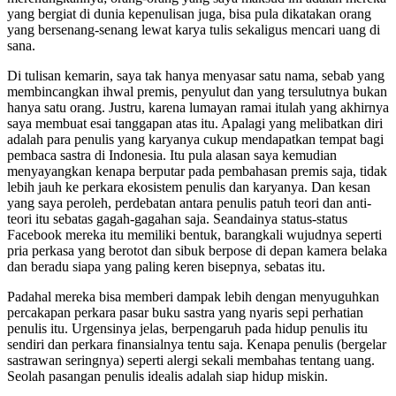
yang bergiat di dunia kepenulisan juga, bisa pula dikatakan orang
yang bersenang-senang lewat karya tulis sekaligus mencari uang di
sana.
Di tulisan kemarin, saya tak hanya menyasar satu nama, sebab yang
membincangkan ihwal premis, penyulut dan yang tersulutnya bukan
hanya satu orang. Justru, karena lumayan ramai itulah yang akhirnya
saya membuat esai tanggapan atas itu. Apalagi yang melibatkan diri
adalah para penulis yang karyanya cukup mendapatkan tempat bagi
pembaca sastra di Indonesia. Itu pula alasan saya kemudian
menyayangkan kenapa berputar pada pembahasan premis saja, tidak
lebih jauh ke perkara ekosistem penulis dan karyanya. Dan kesan
yang saya peroleh, perdebatan antara penulis patuh teori dan anti-
teori itu sebatas gagah-gagahan saja. Seandainya status-status
Facebook mereka itu memiliki bentuk, barangkali wujudnya seperti
pria perkasa yang berotot dan sibuk berpose di depan kamera belaka
dan beradu siapa yang paling keren bisepnya, sebatas itu.
Padahal mereka bisa memberi dampak lebih dengan menyuguhkan
percakapan perkara pasar buku sastra yang nyaris sepi perhatian
penulis itu. Urgensinya jelas, berpengaruh pada hidup penulis itu
sendiri dan perkara finansialnya tentu saja. Kenapa penulis (bergelar
sastrawan seringnya) seperti alergi sekali membahas tentang uang.
Seolah pasangan penulis idealis adalah siap hidup miskin.