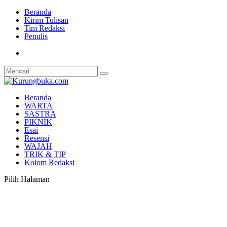
Beranda
Kirim Tulisan
Tim Redaksi
Penulis
Beranda
WARTA
SASTRA
PIKNIK
Esai
Resensi
WAJAH
TRIK & TIP
Kolom Redaksi
Pilih Halaman