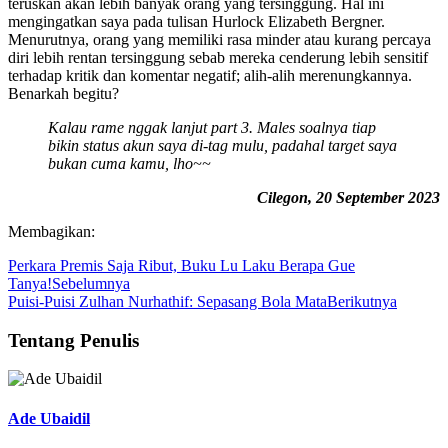
teruskan akan lebih banyak orang yang tersinggung. Hal ini
mengingatkan saya pada tulisan Hurlock Elizabeth Bergner.
Menurutnya, orang yang memiliki rasa minder atau kurang percaya
diri lebih rentan tersinggung sebab mereka cenderung lebih sensitif
terhadap kritik dan komentar negatif; alih-alih merenungkannya.
Benarkah begitu?
Kalau rame nggak lanjut part 3. Males soalnya tiap
bikin status akun saya di-tag mulu, padahal target saya
bukan cuma kamu, lho~~
Cilegon, 20 September 2023
Membagikan:
Perkara Premis Saja Ribut, Buku Lu Laku Berapa Gue
Tanya!
Sebelumnya
Puisi-Puisi Zulhan Nurhathif: Sepasang Bola Mata
Berikutnya
Tentang Penulis
Ade Ubaidil