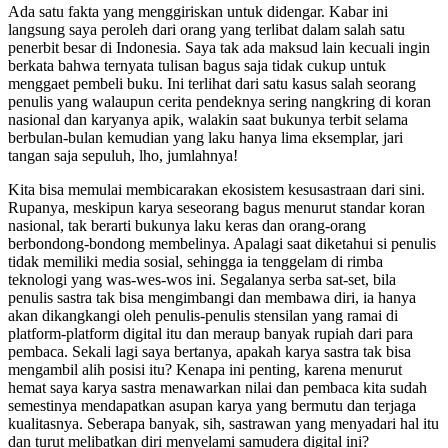
Ada satu fakta yang menggiriskan untuk didengar. Kabar ini
langsung saya peroleh dari orang yang terlibat dalam salah satu
penerbit besar di Indonesia. Saya tak ada maksud lain kecuali ingin
berkata bahwa ternyata tulisan bagus saja tidak cukup untuk
menggaet pembeli buku. Ini terlihat dari satu kasus salah seorang
penulis yang walaupun cerita pendeknya sering nangkring di koran
nasional dan karyanya apik, walakin saat bukunya terbit selama
berbulan-bulan kemudian yang laku hanya lima eksemplar, jari
tangan saja sepuluh, lho, jumlahnya!
Kita bisa memulai membicarakan ekosistem kesusastraan dari sini.
Rupanya, meskipun karya seseorang bagus menurut standar koran
nasional, tak berarti bukunya laku keras dan orang-orang
berbondong-bondong membelinya. Apalagi saat diketahui si penulis
tidak memiliki media sosial, sehingga ia tenggelam di rimba
teknologi yang was-wes-wos ini. Segalanya serba sat-set, bila
penulis sastra tak bisa mengimbangi dan membawa diri, ia hanya
akan dikangkangi oleh penulis-penulis stensilan yang ramai di
platform-platform digital itu dan meraup banyak rupiah dari para
pembaca. Sekali lagi saya bertanya, apakah karya sastra tak bisa
mengambil alih posisi itu? Kenapa ini penting, karena menurut
hemat saya karya sastra menawarkan nilai dan pembaca kita sudah
semestinya mendapatkan asupan karya yang bermutu dan terjaga
kualitasnya. Seberapa banyak, sih, sastrawan yang menyadari hal itu
dan turut melibatkan diri menyelami samudera digital ini?