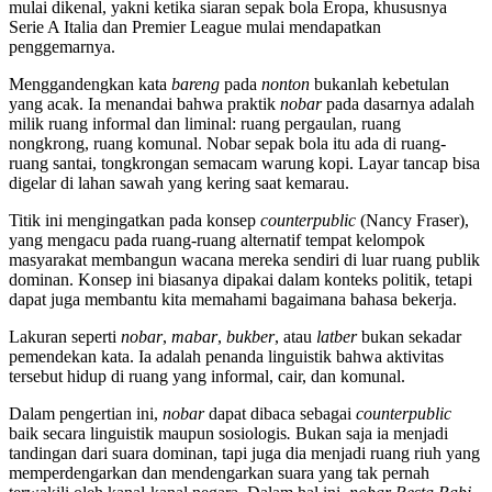
mulai dikenal, yakni ketika siaran sepak bola Eropa, khususnya
Serie A Italia dan Premier League mulai mendapatkan
penggemarnya.
Menggandengkan kata
bareng
pada
nonton
bukanlah kebetulan
yang acak. Ia menandai bahwa praktik
nobar
pada dasarnya adalah
milik ruang informal dan liminal: ruang pergaulan, ruang
nongkrong, ruang komunal. Nobar sepak bola itu ada di ruang-
ruang santai, tongkrongan semacam warung kopi. Layar tancap bisa
digelar di lahan sawah yang kering saat kemarau.
Titik ini mengingatkan pada konsep
counterpublic
(Nancy Fraser),
yang mengacu pada ruang-ruang alternatif tempat kelompok
masyarakat membangun wacana mereka sendiri di luar ruang publik
dominan. Konsep ini biasanya dipakai dalam konteks politik, tetapi
dapat juga membantu kita memahami bagaimana bahasa bekerja.
Lakuran seperti
nobar
,
mabar
,
bukber
, atau
latber
bukan sekadar
pemendekan kata. Ia adalah penanda linguistik bahwa aktivitas
tersebut hidup di ruang yang informal, cair, dan komunal.
Dalam pengertian ini,
nobar
dapat dibaca sebagai
counterpublic
baik secara linguistik maupun sosiologis
.
Bukan saja ia menjadi
tandingan dari suara dominan, tapi juga dia menjadi ruang riuh yang
memperdengarkan dan mendengarkan suara yang tak pernah