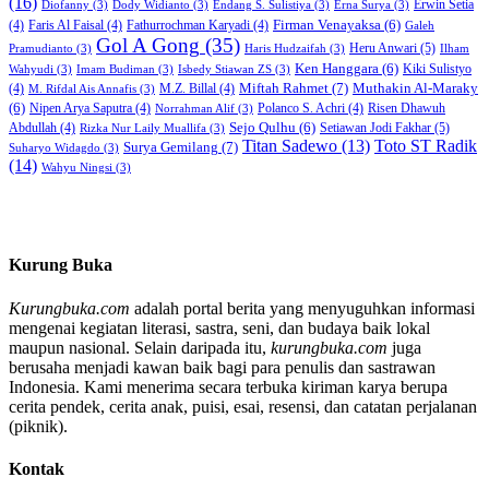
(16)
Erwin Setia
Diofanny
(3)
Dody Widianto
(3)
Endang S. Sulistiya
(3)
Erna Surya
(3)
Firman Venayaksa
(6)
(4)
Faris Al Faisal
(4)
Fathurrochman Karyadi
(4)
Galeh
Gol A Gong
(35)
Heru Anwari
(5)
Pramudianto
(3)
Haris Hudzaifah
(3)
Ilham
Ken Hanggara
(6)
Kiki Sulistyo
Wahyudi
(3)
Imam Budiman
(3)
Isbedy Stiawan ZS
(3)
Miftah Rahmet
(7)
Muthakin Al-Maraky
(4)
M.Z. Billal
(4)
M. Rifdal Ais Annafis
(3)
(6)
Nipen Arya Saputra
(4)
Polanco S. Achri
(4)
Risen Dhawuh
Norrahman Alif
(3)
Sejo Qulhu
(6)
Setiawan Jodi Fakhar
(5)
Abdullah
(4)
Rizka Nur Laily Muallifa
(3)
Titan Sadewo
(13)
Toto ST Radik
Surya Gemilang
(7)
Suharyo Widagdo
(3)
(14)
Wahyu Ningsi
(3)
Kurung Buka
Kurungbuka.com
adalah portal berita yang menyuguhkan informasi
mengenai kegiatan literasi, sastra, seni, dan budaya baik lokal
maupun nasional. Selain daripada itu,
kurungbuka.com
juga
berusaha menjadi kawan baik bagi para penulis dan sastrawan
Indonesia. Kami menerima secara terbuka kiriman karya berupa
cerita pendek, cerita anak, puisi, esai, resensi, dan catatan perjalanan
(piknik).
Kontak