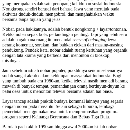
yang merupakan salah satu penopang kehidupan sosial Indonesia.
Nongkrong sendiri berasal dari bahasa Jawa yang merujuk pada
aktivitas duduk-duduk, mengobrol, dan menghabiskan waktu
bersama tanpa tujuan yang jelas.
Nobar, pada hakikatnya, adalah bentuk nongkrong + layar/tontonan.
Ketika nobar sepak bola, pertandingan penting. Tapi yang lebih seru
adalah bagaimana ruang itu menandai
sense of belonging
lewat
perang komentar, sorakan, dan bahkan ejekan dari masing-masing
pendukung. Pendek kata, nobar adalah ruang keriuhan yang organik
dengan tata krama yang berbeda dari menonton di bioskop,
misalnya.
Jauh sebelum istilah nobar populer, praktiknya sendiri sebenarnya
sudah sangat akrab dalam kehidupan masyarakat Indonesia. Bagi
yang tumbuh pada era 1980-an, ketika televisi masih menjadi barang
mewah di banyak tempat, pemandangan orang berduyun-duyun ke
balai desa untuk menonton televisi bersama adalah hal biasa.
Layar tancap adalah praktik budaya komunal lainnya yang segaris
dengan nobar pada masa itu. Selain sebagai hiburan, lembaga
pemerintah menggunakannya untuk mempromosikan program-
program seperti Keluarga Berencana dan Bebas Tiga Buta.
Barulah pada akhir 1990-an hingga awal 2000-an istilah nobar