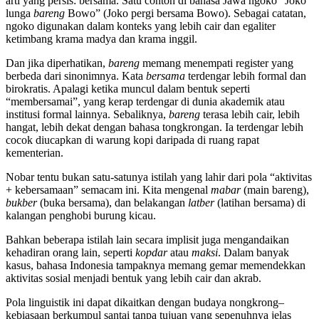
arti yang persis: bersama. Satu contoh di bahasa Jawa ngoko “Joko
lunga
bareng
Bowo” (Joko pergi bersama Bowo). Sebagai catatan,
ngoko digunakan dalam konteks yang lebih cair dan egaliter
ketimbang krama madya dan krama inggil.
Dan jika diperhatikan,
bareng
memang menempati register yang
berbeda dari sinonimnya. Kata
bersama
terdengar lebih formal dan
birokratis. Apalagi ketika muncul dalam bentuk seperti
“membersamai”, yang kerap terdengar di dunia akademik atau
institusi formal lainnya. Sebaliknya,
bareng
terasa lebih cair, lebih
hangat, lebih dekat dengan bahasa tongkrongan. Ia terdengar lebih
cocok diucapkan di warung kopi daripada di ruang rapat
kementerian.
Nobar tentu bukan satu-satunya istilah yang lahir dari pola “aktivitas
+ kebersamaan” semacam ini. Kita mengenal
mabar
(main bareng),
bukber
(buka bersama), dan belakangan
latber
(latihan bersama) di
kalangan penghobi burung kicau.
Bahkan beberapa istilah lain secara implisit juga mengandaikan
kehadiran orang lain, seperti
kopdar
atau
maksi
. Dalam banyak
kasus, bahasa Indonesia tampaknya memang gemar memendekkan
aktivitas sosial menjadi bentuk yang lebih cair dan akrab.
Pola linguistik ini dapat dikaitkan dengan budaya nongkrong–
kebiasaan berkumpul santai tanpa tujuan yang sepenuhnya jelas