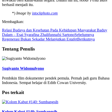
terwakili oleh kanal-kanal negara. Dalam hal ini,
nobar
Pesta Babi
berhasil menjadi itu.
*)
Image by
istockphoto.com
Membagikan:
Relasi Budaya dan Kesehatan Pada Kehidupan Masyarakat Baduy
Dalam – Esai Syarafina Zhalifunnafsi Sartono
Sebelumnya
Regenerasi Bukan Sekadar Melanjutkan Estafet
Berikutnya
Tentang Penulis
Sugiyanto Widomulyono
Pembikin film dokumenter pendek pemula. Pernah jadi guru Bahasa
Indonesia. Sempat belajar di Edith Cowan University.
Pos terkait
Kolom Kabut #140: Sumbangsih