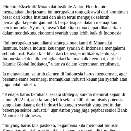
Direktur Eksekutif Muamalat Institute Anton Hendrianto
mengatakan, kerja sama ini merupakan tonggak awal dari komitmen
besar dari kedua Institusi dan akan terus mengajak seluruh
pemangku kepentingan untuk berpartisipasi dalam memajukan
perekonomian Syariah, InsyaAllah kita semua dapat dilancarkan
dalam mendukung ekonomi syariah yang lebih baik di Indonesia.
“Ini merupakan satu aliansi strategis buat kami di Muamalat
Institute, bahwa industri keuangan syariah di Indonesia mengalami
sebuah trust. Kalau kita lihat dari beberapa indikator, tentu saja
Indonesia telah naik peringkat dari kelima naik keempat, dari sisi
Islamic Global Indikator,” ujarnya dalam keterangan tertulisnya.
Ia mengatakan, seluruh elemen di Indonesia harus mencermati, agar
bersama-sama bersinergi memajukan industri keuangan syariah atau
juga halal industri.
“Kenapa harus beraliansi secara strategis, karena menurut kajian di
tahun 2022 ini, ada kurang lebih sekitar 500 triliun bisnis potensial
yang akan datang dari industri keuangan syariah yang terdiri dari
beberapa sektor industri,” ujar Anton yang juga pejabat senior Bank
Muamalat Indonesia.
“Ini yang harus kita pastikan, bagaimana kita membuat Industri
Keuangan Syariah makin inklusif, dengan menghadirkan literasi