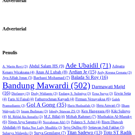
Advertorial
Advertorial
Penulis
Ade Ubaidil
(71)
Abdul Salam HS
(9)
Adipatra
A. Warits Rovi
(3)
Ardian Je
(15)
Anas Al Lubab
(8)
Kenaro Wicaksana
(4)
Ardy Kresna Crenata
(3)
Balada Si Roy
(16)
Baehaqi Mohamad
(7)
Ayu Alfiah Jonas
(5)
Bandung Mawardi
(502)
Darmawati Majid
(16)
Erwin Setia
Diofanny
(3)
Dody Widianto
(3)
Endang S. Sulistiya
(3)
Erna Surya
(3)
Firman Venayaksa
(6)
(4)
Faris Al Faisal
(4)
Fathurrochman Karyadi
(4)
Galeh
Gol A Gong
(35)
Heru Anwari
(5)
Pramudianto
(3)
Haris Hudzaifah
(3)
Ilham
Ken Hanggara
(6)
Kiki Sulistyo
Wahyudi
(3)
Imam Budiman
(3)
Isbedy Stiawan ZS
(3)
Miftah Rahmet
(7)
Muthakin Al-Maraky
(4)
M.Z. Billal
(4)
M. Rifdal Ais Annafis
(3)
(6)
Nipen Arya Saputra
(4)
Polanco S. Achri
(4)
Risen Dhawuh
Norrahman Alif
(3)
Sejo Qulhu
(6)
Setiawan Jodi Fakhar
(5)
Abdullah
(4)
Rizka Nur Laily Muallifa
(3)
Titan Sadewo
(13)
Toto ST Radik
Surya Gemilang
(7)
Suharyo Widagdo
(3)