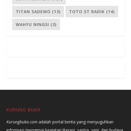
TITAN SADEWO
(13)
TOTO ST RADIK
(14)
WAHYU NINGSI
(3)
KURUNG BUKA
Kurungbuka.com
adalah portal berita yang menyuguhkan
informasi mengenai kegiatan literasi, sastra, seni, dan budaya