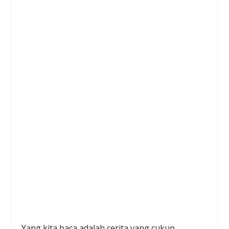
Yang kita baca adalah cerita yang cukup