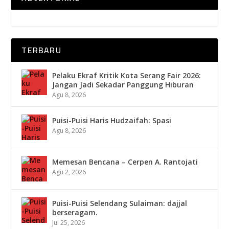
TERBARU
Pelaku Ekraf Kritik Kota Serang Fair 2026:
Jangan Jadi Sekadar Panggung Hiburan
Agu 8, 2026
Puisi-Puisi Haris Hudzaifah: Spasi
Agu 8, 2026
Memesan Bencana – Cerpen A. Rantojati
Agu 2, 2026
Puisi-Puisi Selendang Sulaiman: dajjal
berseragam.
Jul 25, 2026