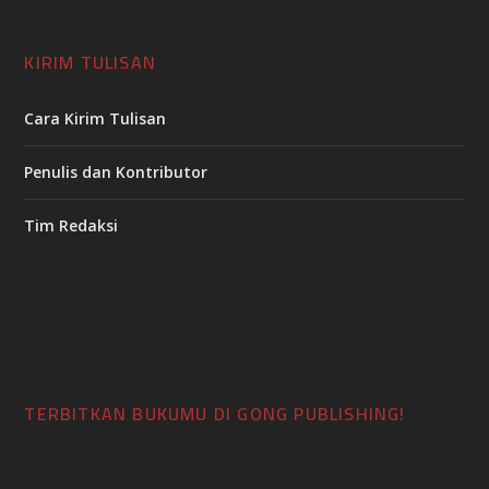
KIRIM TULISAN
Cara Kirim Tulisan
Penulis dan Kontributor
Tim Redaksi
TERBITKAN BUKUMU DI GONG PUBLISHING!