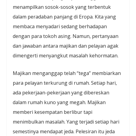
menampilkan sosok-sosok yang terbentuk
dalam peradaban panjang di Eropa. Kita yang
membaca menyadari sedang berhadapan
dengan para tokoh asing. Namun, pertanyaan
dan jawaban antara majikan dan pelayan agak
dimengerti menyangkut masalah kehormatan.
Majikan menganggap telah “tega” membiarkan
para pelayan terkurung di rumah. Setiap hari,
ada pekerjaan-pekerjaan yang dibereskan
dalam rumah kuno yang megah. Majikan
memberi kesempatan berlibur tapi
menimbulkan masalah. Yang terjadi setiap hari
semestinya mendapat jeda. Pelesiran itu jeda