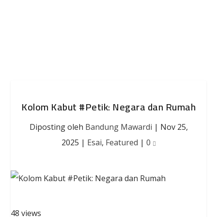
Kolom Kabut #Petik: Negara dan Rumah
Diposting oleh
Bandung Mawardi
|
Nov 25,
2025
|
Esai
,
Featured
|
0
48 views