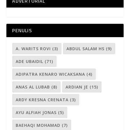
ADVERTORIAL
PENULIS
A. WARITS ROVI
(3)
ABDUL SALAM HS
(9)
ADE UBAIDIL
(71)
ADIPATRA KENARO WICAKSANA
(4)
ANAS AL LUBAB
(8)
ARDIAN JE
(15)
ARDY KRESNA CRENATA
(3)
AYU ALFIAH JONAS
(5)
BAEHAQI MOHAMAD
(7)