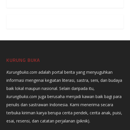
KURUNG BUKA
Kurungbuka.com
adalah portal berita yang menyuguhkan
informasi mengenai kegiatan literasi, sastra, seni, dan budaya
baik lokal maupun nasional. Selain daripada itu,
kurungbuka.com
juga berusaha menjadi kawan baik bagi para
penulis dan sastrawan Indonesia. Kami menerima secara
terbuka kiriman karya berupa cerita pendek, cerita anak, puisi,
esai, resensi, dan catatan perjalanan (piknik).