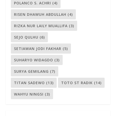
POLANCO S. ACHRI
(4)
RISEN DHAWUH ABDULLAH
(4)
RIZKA NUR LAILY MUALLIFA
(3)
SEJO QULHU
(6)
SETIAWAN JODI FAKHAR
(5)
SUHARYO WIDAGDO
(3)
SURYA GEMILANG
(7)
TITAN SADEWO
(13)
TOTO ST RADIK
(14)
WAHYU NINGSI
(3)