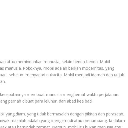
kan atau memindahkan manusia, selain benda-benda. Mobil
s manusia. Pokoknya, mobil adalah berkah modernitas, yang
an, sebelum menyadari dukacita. Mobil menjadi idaman dan unjuk
an.
ang kecepatannya membuat manusia menghemat waktu perjalanan.
ng pernah dibuat para leluhur, dari abad kea bad.
Mobil yang diam, yang tidak bermasalah dengan pikiran dan perasaan.
anyak masalah adalah yang mengemudi atau menumpang. Ia dalam
gerak atau berpindah tempat. Namun, mobil itu bukan manusia atau