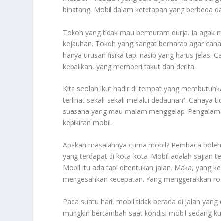
binatang. Mobil dalam ketetapan yang berbeda da
Tokoh yang tidak mau bermuram durja. Ia agak m
kejauhan. Tokoh yang sangat berharap agar caha
hanya urusan fisika tapi nasib yang harus jelas
kebalikan, yang memberi takut dan derita.
Kita seolah ikut hadir di tempat yang membutuh
terlihat sekali-sekali melalui dedaunan”. Cahay
suasana yang mau malam menggelap. Pengalaman itu
kepikiran mobil.
Apakah masalahnya cuma mobil? Pembaca boleh me
yang terdapat di kota-kota. Mobil adalah sajia
Mobil itu ada tapi ditentukan jalan. Maka, yang k
mengesahkan kecepatan. Yang menggerakkan rod
Pada suatu hari, mobil tidak berada di jalan yang
mungkin bertambah saat kondisi mobil sedang ku