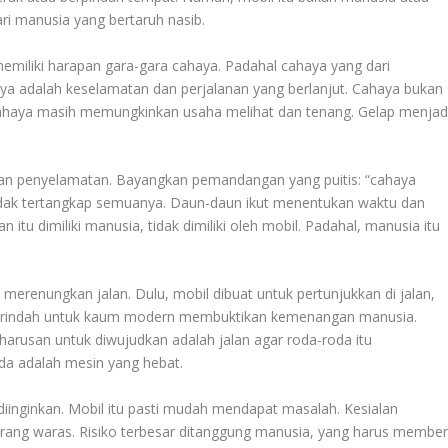
ri manusia yang bertaruh nasib.
emiliki harapan gara-gara cahaya. Padahal cahaya yang dari
ya adalah keselamatan dan perjalanan yang berlanjut. Cahaya bukan
. Cahaya masih memungkinkan usaha melihat dan tenang. Gelap menjad
kan penyelamatan. Bayangkan pemandangan yang puitis: “cahaya
a tidak tertangkap semuanya. Daun-daun ikut menentukan waktu dan
 dimiliki manusia, tidak dimiliki oleh mobil. Padahal, manusia itu
renungkan jalan. Dulu, mobil dibuat untuk pertunjukkan di jalan,
n terindah untuk kaum modern membuktikan kemenangan manusia.
eharusan untuk diwujudkan adalah jalan agar roda-roda itu
a adalah mesin yang hebat.
 diinginkan. Mobil itu pasti mudah mendapat masalah. Kesialan
rang waras. Risiko terbesar ditanggung manusia, yang harus member