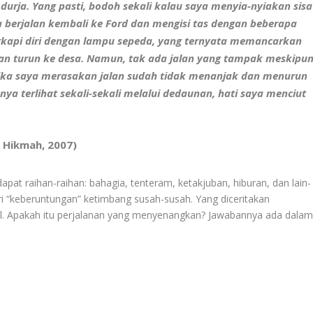
ja. Yang pasti, bodoh sekali kalau saya menyia-nyiakan sisa
a berjalan kembali ke Ford dan mengisi tas dengan beberapa
gkapi diri dengan lampu sepeda, yang ternyata memancarkan
alan turun ke desa. Namun, tak ada jalan yang tampak meskipu
tika saya merasakan jalan sudah tidak menanjak dan menurun
ya terlihat sekali-sekali melalui dedaunan, hati saya menciut
,
Hikmah, 2007)
at raihan-raihan: bahagia, tenteram, ketakjuban, hiburan, dan lain-
 “keberuntungan” ketimbang susah-susah. Yang diceritakan
. Apakah itu perjalanan yang menyenangkan? Jawabannya ada dala