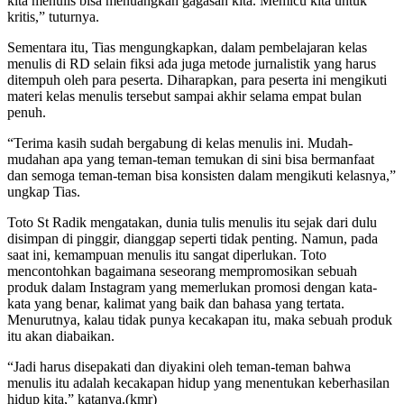
kita menulis bisa menuangkan gagasan kita. Memicu kita untuk
kritis,” tuturnya.
Sementara itu, Tias mengungkapkan, dalam pembelajaran kelas
menulis di RD selain fiksi ada juga metode jurnalistik yang harus
ditempuh oleh para peserta. Diharapkan, para peserta ini mengikuti
materi kelas menulis tersebut sampai akhir selama empat bulan
penuh.
“Terima kasih sudah bergabung di kelas menulis ini. Mudah-
mudahan apa yang teman-teman temukan di sini bisa bermanfaat
dan semoga teman-teman bisa konsisten dalam mengikuti kelasnya,”
ungkap Tias.
Toto St Radik mengatakan, dunia tulis menulis itu sejak dari dulu
disimpan di pinggir, dianggap seperti tidak penting. Namun, pada
saat ini, kemampuan menulis itu sangat diperlukan. Toto
mencontohkan bagaimana seseorang mempromosikan sebuah
produk dalam Instagram yang memerlukan promosi dengan kata-
kata yang benar, kalimat yang baik dan bahasa yang tertata.
Menurutnya, kalau tidak punya kecakapan itu, maka sebuah produk
itu akan diabaikan.
“Jadi harus disepakati dan diyakini oleh teman-teman bahwa
menulis itu adalah kecakapan hidup yang menentukan keberhasilan
hidup kita,” katanya.(kmr)