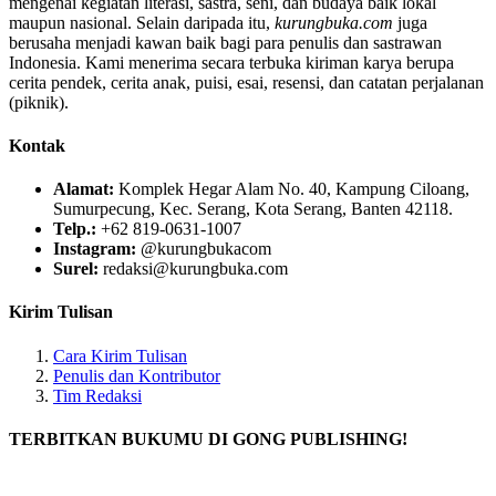
mengenai kegiatan literasi, sastra, seni, dan budaya baik lokal
maupun nasional. Selain daripada itu,
kurungbuka.com
juga
berusaha menjadi kawan baik bagi para penulis dan sastrawan
Indonesia. Kami menerima secara terbuka kiriman karya berupa
cerita pendek, cerita anak, puisi, esai, resensi, dan catatan perjalanan
(piknik).
Kontak
Alamat:
Komplek Hegar Alam No. 40, Kampung Ciloang,
Sumurpecung, Kec. Serang, Kota Serang, Banten 42118.
Telp.:
+62 819-0631-1007
Instagram:
@kurungbukacom
Surel:
redaksi@kurungbuka.com
Kirim Tulisan
Cara Kirim Tulisan
Penulis dan Kontributor
Tim Redaksi
TERBITKAN BUKUMU DI GONG PUBLISHING!