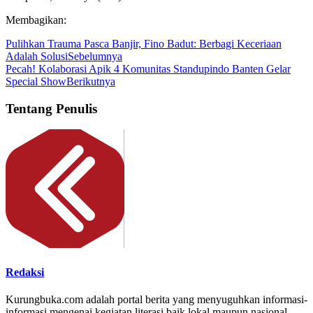
Membagikan:
Pulihkan Trauma Pasca Banjir, Fino Badut: Berbagi Keceriaan
Adalah Solusi
Sebelumnya
Pecah! Kolaborasi Apik 4 Komunitas Standupindo Banten Gelar
Special Show
Berikutnya
Tentang Penulis
Redaksi
Kurungbuka.com adalah portal berita yang menyuguhkan informasi-
informasi mengenai kegiatan literasi baik lokal maupun nasional.