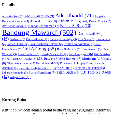
Penulis
Ade Ubaidil
(71)
Abdul Salam HS
(9)
Adipatra
A. Warits Rovi
(3)
Ardian Je
(15)
Anas Al Lubab
(8)
Kenaro Wicaksana
(4)
Ardy Kresna Crenata
(3)
Balada Si Roy
(16)
Baehaqi Mohamad
(7)
Ayu Alfiah Jonas
(5)
Bandung Mawardi
(502)
Darmawati Majid
(16)
Erwin Setia
Diofanny
(3)
Dody Widianto
(3)
Endang S. Sulistiya
(3)
Erna Surya
(3)
Firman Venayaksa
(6)
(4)
Faris Al Faisal
(4)
Fathurrochman Karyadi
(4)
Galeh
Gol A Gong
(35)
Heru Anwari
(5)
Pramudianto
(3)
Haris Hudzaifah
(3)
Ilham
Ken Hanggara
(6)
Kiki Sulistyo
Wahyudi
(3)
Imam Budiman
(3)
Isbedy Stiawan ZS
(3)
Miftah Rahmet
(7)
Muthakin Al-Maraky
(4)
M.Z. Billal
(4)
M. Rifdal Ais Annafis
(3)
(6)
Nipen Arya Saputra
(4)
Polanco S. Achri
(4)
Risen Dhawuh
Norrahman Alif
(3)
Sejo Qulhu
(6)
Setiawan Jodi Fakhar
(5)
Abdullah
(4)
Rizka Nur Laily Muallifa
(3)
Titan Sadewo
(13)
Toto ST Radik
Surya Gemilang
(7)
Suharyo Widagdo
(3)
(14)
Wahyu Ningsi
(3)
Kurung Buka
Kurungbuka.com
adalah portal berita yang menyuguhkan informasi