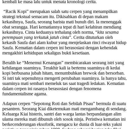
kembali ke masa lalu untuk menata kronologi cerita.
“Racik Kopi” merupakan salah satu cerpen yang menampilkan
strategi tekstual semacam itu. Dikisahkan di depan makam
kekasihnya, Saufa, seorang barista mati bunuh diri. Ia menenggak
obat serangga. Hari kematiannya tepat di hari kelahiran mendiang
kekasihnya. Cinta keduanya terhalang oleh norma, “
kita sesama
perempuan yang terkutuk jatuh cinta
”. Cerita dituturkan oleh
kekasih Saufa dari alam kubur yang menjelaskan rinci riwayat hidup
Saufa. Kematian dalam cerpen ini berasosiasi dengan kehendak
mengakhiri kehidupan sekaligus bukti kesetiaan.
Beralih ke “Menemui Kenangan” membicarakan seorang istri yang
kehilangan suaminya. Terakhir kali ia bertemu suaminya di kedai
kopi berbusana jubah hitam, menumbuhkan brewok dan bersorban.
Si istri tak sepenuhnya mengerti perubahan suaminya. Ia hanya tahu,
suaminya mati sembari memeluk tas saat tragedi ledakan. Kematian
dalam cerpen ini rasanya berasosiasi dengan fenomena
fundamentalisme agama.
Adapun cerpen “Sepotong Roti dan Sebilah Pisau” bermula di suatu
pesantren. Seorang Kiai diketemukan mati mengambang di sendang.
Keluarga Kiai histeris, santri dan warga lantas berpandangan alim
ulama mereka mati dibunuh oleh sosok ninja. Peristiwa kematian ini
berkecenderungan eksoforik, mengacu ke dunia di luar-teks yakni