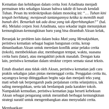
Kematian dan kehidupan dalam cerita Joni Ariadinata menjadi
permainan teks sekaligus kiasan bahwa takdir di bawah kendali
Tuhan. Pesan itu terdeskripsikan dalam monolog ini: “…
Tuhan kini
tengah berhitung; menjawab tantangannya ketika ia memilih mati
bunuh diri. Benarkah tak ada dosa yang tak diperhitungkan?”
(hal.
46). Melalui cerpen Joni Ariadinata, saya sekadar ingin menunjukan
kemungkinan-kemungkinan baru yang bisa dirambah Aksan kelak,
Beranjak ke problem lain dalam buku
Mati yang Menakjubkan
,
peristiwa kematian sebagai bagian bangunan cerita, kerap
dimanfaatkan Aksan untuk meredam konflik antar pelaku cerita
(tokoh), membelokkan alur, membangun tempat, waktu, suasana
cerita baru (latar), atau mengakhiri pokok masalah. Dengan kata
lain, peristiwa kematian dalam struktur cerpen semata siasat teknis.
Entah disadari atau tidak oleh Aksan, peristiwa kematian jadi cara
praktis sekaligus jalan pintas memenggal cerita. Penggalan cerita itu,
sayangnya kerap ditinggalkan begitu saja dan menjadi teks yang
mati sebab tak berpengaruh pada perjalanan cerita selanjutnya, tak
saling meneguhkan, serta tak berdampak pada karakter tokoh.
Nampaklah kemudian, peristiwa kematian juga berarti kebekuan
Aksan sebagai pengarang untuk merambah berbagai kemungkinan
strategi naratif untuk mengembangkan atau menyudahi cerita.
Membagikan: