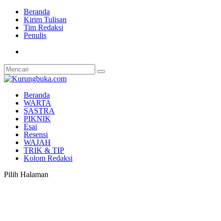
Beranda
Kirim Tulisan
Tim Redaksi
Penulis
Beranda
WARTA
SASTRA
PIKNIK
Esai
Resensi
WAJAH
TRIK & TIP
Kolom Redaksi
Pilih Halaman