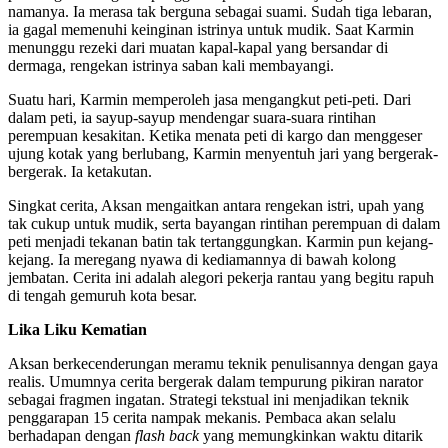
namanya. Ia merasa tak berguna sebagai suami. Sudah tiga lebaran,
ia gagal memenuhi keinginan istrinya untuk mudik. Saat Karmin
menunggu rezeki dari muatan kapal-kapal yang bersandar di
dermaga, rengekan istrinya saban kali membayangi.
Suatu hari, Karmin memperoleh jasa mengangkut peti-peti. Dari
dalam peti, ia sayup-sayup mendengar suara-suara rintihan
perempuan kesakitan. Ketika menata peti di kargo dan menggeser
ujung kotak yang berlubang, Karmin menyentuh jari yang bergerak-
bergerak. Ia ketakutan.
Singkat cerita, Aksan mengaitkan antara rengekan istri, upah yang
tak cukup untuk mudik, serta bayangan rintihan perempuan di dalam
peti menjadi tekanan batin tak tertanggungkan. Karmin pun kejang-
kejang. Ia meregang nyawa di kediamannya di bawah kolong
jembatan. Cerita ini adalah alegori pekerja rantau yang begitu rapuh
di tengah gemuruh kota besar.
Lika Liku Kematian
Aksan berkecenderungan meramu teknik penulisannya dengan gaya
realis. Umumnya cerita bergerak dalam tempurung pikiran narator
sebagai fragmen ingatan. Strategi tekstual ini menjadikan teknik
penggarapan 15 cerita nampak mekanis. Pembaca akan selalu
berhadapan dengan
flash back
yang memungkinkan waktu ditarik