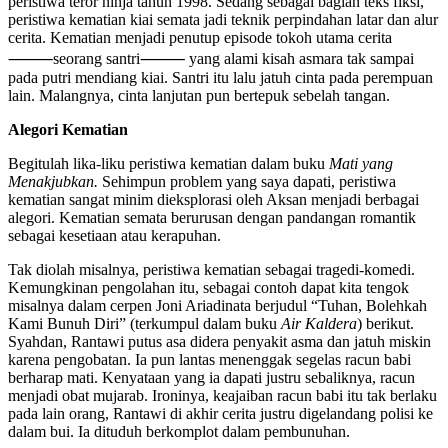
peristiwa teror ninja tahun 1998. Sedang sebagai bagian teks fiksi,
peristiwa kematian kiai semata jadi teknik perpindahan latar dan alur
cerita. Kematian menjadi penutup episode tokoh utama cerita
⸻seorang santri⸻ yang alami kisah asmara tak sampai
pada putri mendiang kiai. Santri itu lalu jatuh cinta pada perempuan
lain. Malangnya, cinta lanjutan pun bertepuk sebelah tangan.
Alegori Kematian
Begitulah lika-liku peristiwa kematian dalam buku
Mati yang
Menakjubkan.
Sehimpun problem yang saya dapati, peristiwa
kematian sangat minim dieksplorasi oleh Aksan menjadi berbagai
alegori. Kematian semata berurusan dengan pandangan romantik
sebagai kesetiaan atau kerapuhan.
Tak diolah misalnya, peristiwa kematian sebagai tragedi-komedi.
Kemungkinan pengolahan itu, sebagai contoh dapat kita tengok
misalnya dalam cerpen Joni Ariadinata berjudul “Tuhan, Bolehkah
Kami Bunuh Diri” (terkumpul dalam buku
Air Kaldera
) berikut.
Syahdan, Rantawi putus asa didera penyakit asma dan jatuh miskin
karena pengobatan. Ia pun lantas menenggak segelas racun babi
berharap mati. Kenyataan yang ia dapati justru sebaliknya, racun
menjadi obat mujarab. Ironinya, keajaiban racun babi itu tak berlaku
pada lain orang, Rantawi di akhir cerita justru digelandang polisi ke
dalam bui. Ia dituduh berkomplot dalam pembunuhan.