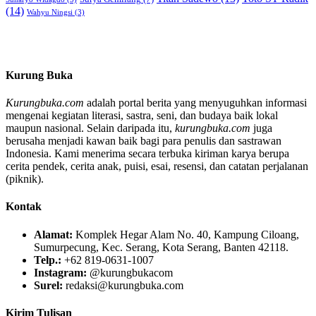
(14)
Wahyu Ningsi
(3)
Kurung Buka
Kurungbuka.com
adalah portal berita yang menyuguhkan informasi
mengenai kegiatan literasi, sastra, seni, dan budaya baik lokal
maupun nasional. Selain daripada itu,
kurungbuka.com
juga
berusaha menjadi kawan baik bagi para penulis dan sastrawan
Indonesia. Kami menerima secara terbuka kiriman karya berupa
cerita pendek, cerita anak, puisi, esai, resensi, dan catatan perjalanan
(piknik).
Kontak
Alamat:
Komplek Hegar Alam No. 40, Kampung Ciloang,
Sumurpecung, Kec. Serang, Kota Serang, Banten 42118.
Telp.:
+62 819-0631-1007
Instagram:
@kurungbukacom
Surel:
redaksi@kurungbuka.com
Kirim Tulisan