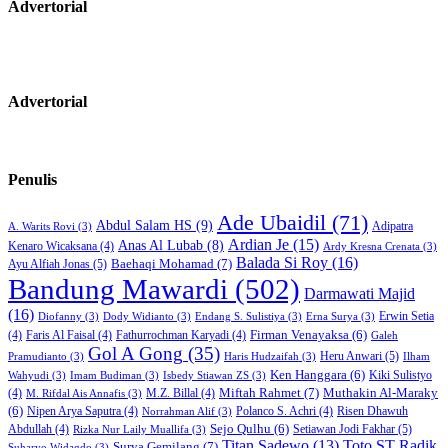
Advertorial
Advertorial
Penulis
Ade Ubaidil
(71)
Abdul Salam HS
(9)
Adipatra
A. Warits Rovi
(3)
Ardian Je
(15)
Anas Al Lubab
(8)
Kenaro Wicaksana
(4)
Ardy Kresna Crenata
(3)
Balada Si Roy
(16)
Baehaqi Mohamad
(7)
Ayu Alfiah Jonas
(5)
Bandung Mawardi
(502)
Darmawati Majid
(16)
Erwin Setia
Diofanny
(3)
Dody Widianto
(3)
Endang S. Sulistiya
(3)
Erna Surya
(3)
Firman Venayaksa
(6)
(4)
Faris Al Faisal
(4)
Fathurrochman Karyadi
(4)
Galeh
Gol A Gong
(35)
Heru Anwari
(5)
Pramudianto
(3)
Haris Hudzaifah
(3)
Ilham
Ken Hanggara
(6)
Kiki Sulistyo
Wahyudi
(3)
Imam Budiman
(3)
Isbedy Stiawan ZS
(3)
Miftah Rahmet
(7)
Muthakin Al-Maraky
(4)
M.Z. Billal
(4)
M. Rifdal Ais Annafis
(3)
(6)
Nipen Arya Saputra
(4)
Polanco S. Achri
(4)
Risen Dhawuh
Norrahman Alif
(3)
Sejo Qulhu
(6)
Setiawan Jodi Fakhar
(5)
Abdullah
(4)
Rizka Nur Laily Muallifa
(3)
Titan Sadewo
(13)
Toto ST Radik
Surya Gemilang
(7)
Suharyo Widagdo
(3)