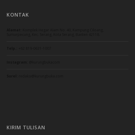
KONTAK
Alamat:
Komplek Hegar Alam No. 40, Kampung Ciloang,
Sumurpecung, Kec. Serang, Kota Serang, Banten 42118.
Telp.:
+62 819-0631-1007
Instagram:
@kurungbukacom
Surel:
redaksi@kurungbuka.com
KIRIM TULISAN