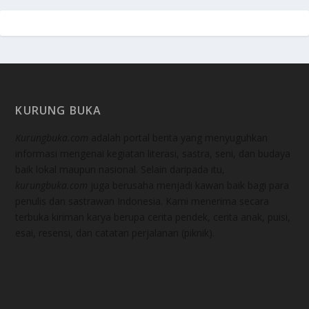
KURUNG BUKA
Kurungbuka.com
adalah portal berita yang menyuguhkan
informasi mengenai kegiatan literasi, sastra, seni, dan budaya
baik lokal maupun nasional. Selain daripada itu,
kurungbuka.com
juga berusaha menjadi kawan baik bagi para
penulis dan sastrawan Indonesia. Kami menerima secara
terbuka kiriman karya berupa cerita pendek, cerita anak, puisi,
esai, resensi, dan catatan perjalanan (piknik).