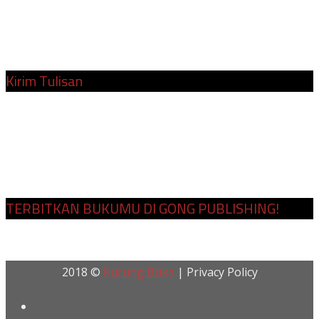
Instagram:
@kurungbukacom
Surel:
redaksi@kurungbuka.com
Kirim Tulisan
Cara Kirim Tulisan
Penulis dan Kontributor
Tim Redaksi
TERBITKAN BUKUMU DI GONG PUBLISHING!
2018 ©
Kurung Buka
| Privacy Policy