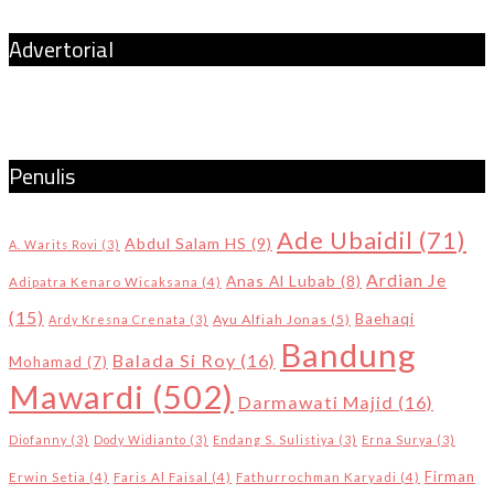
Advertorial
Penulis
Ade Ubaidil
(71)
Abdul Salam HS
(9)
A. Warits Rovi
(3)
Ardian Je
Anas Al Lubab
(8)
Adipatra Kenaro Wicaksana
(4)
(15)
Baehaqi
Ayu Alfiah Jonas
(5)
Ardy Kresna Crenata
(3)
Bandung
Balada Si Roy
(16)
Mohamad
(7)
Mawardi
(502)
Darmawati Majid
(16)
Diofanny
(3)
Dody Widianto
(3)
Endang S. Sulistiya
(3)
Erna Surya
(3)
Firman
Erwin Setia
(4)
Faris Al Faisal
(4)
Fathurrochman Karyadi
(4)