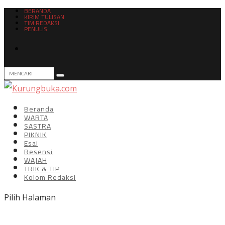
BERANDA
KIRIM TULISAN
TIM REDAKSI
PENULIS
Beranda
WARTA
SASTRA
PIKNIK
Esai
Resensi
WAJAH
TRIK & TIP
Kolom Redaksi
Pilih Halaman