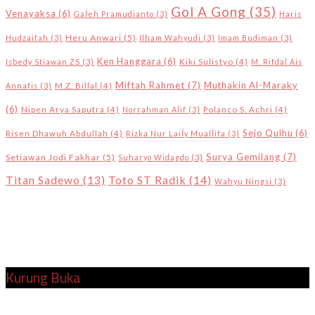
Gol A Gong
(35)
Venayaksa
(6)
Galeh Pramudianto
(3)
Haris
Heru Anwari
(5)
Hudzaifah
(3)
Ilham Wahyudi
(3)
Imam Budiman
(3)
Ken Hanggara
(6)
Isbedy Stiawan ZS
(3)
Kiki Sulistyo
(4)
M. Rifdal Ais
Miftah Rahmet
(7)
Muthakin Al-Maraky
Annafis
(3)
M.Z. Billal
(4)
(6)
Nipen Arya Saputra
(4)
Norrahman Alif
(3)
Polanco S. Achri
(4)
Sejo Qulhu
(6)
Risen Dhawuh Abdullah
(4)
Rizka Nur Laily Muallifa
(3)
Surya Gemilang
(7)
Setiawan Jodi Fakhar
(5)
Suharyo Widagdo
(3)
Toto ST Radik
(14)
Titan Sadewo
(13)
Wahyu Ningsi
(3)
Kurung Buka